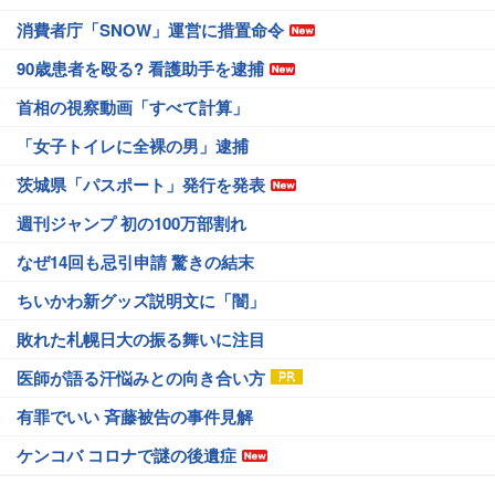
消費者庁「SNOW」運営に措置命令
90歳患者を殴る? 看護助手を逮捕
首相の視察動画「すべて計算」
「女子トイレに全裸の男」逮捕
茨城県「パスポート」発行を発表
週刊ジャンプ 初の100万部割れ
なぜ14回も忌引申請 驚きの結末
ちいかわ新グッズ説明文に「闇」
敗れた札幌日大の振る舞いに注目
医師が語る汗悩みとの向き合い方
有罪でいい 斉藤被告の事件見解
ケンコバ コロナで謎の後遺症