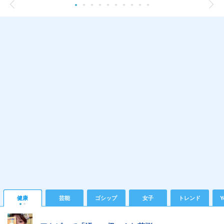
健康
芸能
ゴシップ
女子
トレンド
Y