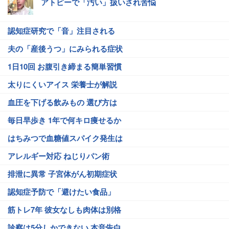
アトピーで「汚い」扱いされ苦悩
認知症研究で「音」注目される
夫の「産後うつ」にみられる症状
1日10回 お腹引き締まる簡単習慣
太りにくいアイス 栄養士が解説
血圧を下げる飲みもの 選び方は
毎日早歩き 1年で何キロ痩せるか
はちみつで血糖値スパイク発生は
アレルギー対応 ねじりパン術
排泄に異常 子宮体がん初期症状
認知症予防で「避けたい食品」
筋トレ7年 彼女なしも肉体は別格
診察は5分しかできない 本音告白