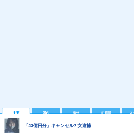
主要
国内
海外
IT 経済
ス
「43億円分」キャンセル? 女逮捕