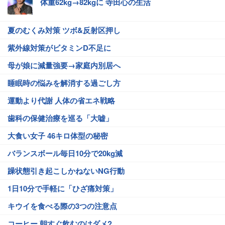
体重62kg→82kgに 寺田心の生活
夏のむくみ対策 ツボ&反射区押し
紫外線対策がビタミンD不足に
母が娘に減量強要→家庭内別居へ
睡眠時の悩みを解消する過ごし方
運動より代謝 人体の省エネ戦略
歯科の保健治療を巡る「大嘘」
大食い女子 46キロ体型の秘密
バランスボール毎日10分で20kg減
躁状態引き起こしかねないNG行動
1日10分で手軽に「ひざ痛対策」
キウイを食べる際の3つの注意点
コーヒー 朝すぐ飲むのはダメ?