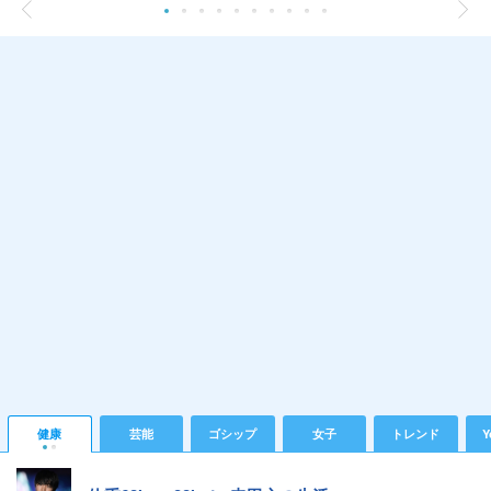
健康
芸能
ゴシップ
女子
トレンド
Y