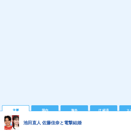
主要
国内
海外
IT 経済
ス
池田直人 佐藤佳奈と電撃結婚