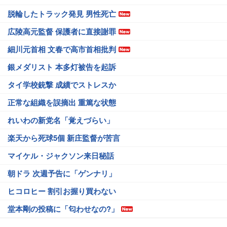
脱輪したトラック発見 男性死亡
広陵高元監督 保護者に直接謝罪
細川元首相 文春で高市首相批判
銀メダリスト 本多灯被告を起訴
タイ学校銃撃 成績でストレスか
正常な組織を誤摘出 重篤な状態
れいわの新党名「覚えづらい」
楽天から死球5個 新庄監督が苦言
マイケル・ジャクソン来日秘話
朝ドラ 次週予告に「ゲンナリ」
ヒコロヒー 割引お握り買わない
堂本剛の投稿に「匂わせなの?」