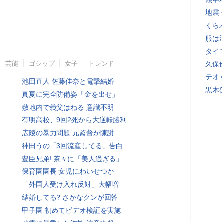
地震
くら
服は
タイ
芸能
ゴシップ
女子
トレンド
久保
テオ
池田直人 佐藤佳奈と電撃結婚
黒木
真夏に完全防備姿「金を出せ」
敷地内で義父はねる 意識不明
有明高校、9回2死から大逆転勝利
広陵の暴力問題 元監督が陳謝
神田うの「3回流産してる」告白
豊臣兄弟! 茶々に「美人過ぎる」
保育園園長 女児にわいせつか
「外国人受け入れ反対」大幅増
結婚してる? さかなクンが回答
甲子園 初めてビデオ検証を実施