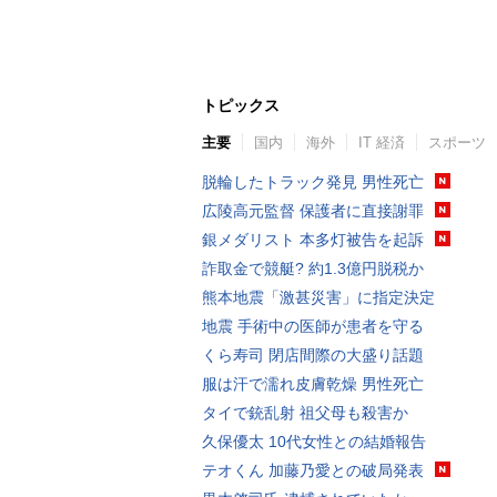
トピックス
主要
国内
海外
IT 経済
スポーツ
脱輪したトラック発見 男性死亡
広陵高元監督 保護者に直接謝罪
銀メダリスト 本多灯被告を起訴
詐取金で競艇? 約1.3億円脱税か
熊本地震「激甚災害」に指定決定
地震 手術中の医師が患者を守る
くら寿司 閉店間際の大盛り話題
服は汗で濡れ皮膚乾燥 男性死亡
タイで銃乱射 祖父母も殺害か
久保優太 10代女性との結婚報告
テオくん 加藤乃愛との破局発表