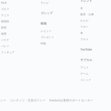
トレンド
MLB
テレビ
本
ゴルフ
ゴシップ
教育・仕事
テニス
からだ
格闘技
映画
マネー
競馬
レビュー
車
相撲
プレゼント
グルメ
バスケ
特集
バレー
YouTube
フィギュア
サブカル
アニメ
ゲーム
コミック
リシー
コンテンツ・広告ポリシー
livedoorお客様サポートセンター