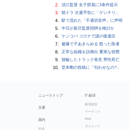
2.
須江監督 女子部員に3条件提示
3.
朝ドラ 次週予告に「ゲンナリ」
4.
駅で流れた「不適切音声」に声明
5.
中日が新庄監督招聘を検討か
6.
ケンコバ コロナで謎の後遺症
7.
被爆で子あきらめる 怒った医者
8.
正常な組織を誤摘出 重篤な状態
9.
脱輪したトラック発見 男性死亡
10.
堂本剛の投稿に「匂わせなの?」
ニューストップ
IT 経済
経済総合
主要
マーケット
Web
国内
ガジェット
社会