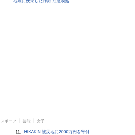
地震に便乗した詐欺 注意喚起
スポーツ
芸能
女子
11.
HIKAKIN 被災地に2000万円を寄付