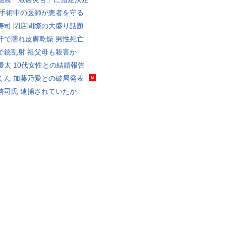
 手術中の医師が患者を守る
寿司 閉店間際の大盛り話題
汗で濡れ皮膚乾燥 男性死亡
で銃乱射 祖父母も殺害か
優太 10代女性との結婚報告
くん 加藤乃愛との破局発表
啓司氏 逮捕されていたか