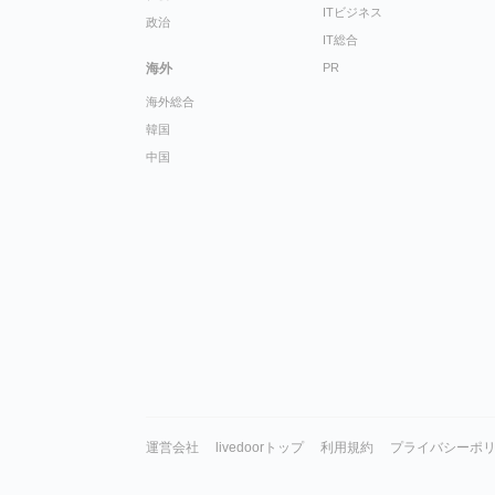
ITビジネス
政治
IT総合
海外
PR
海外総合
韓国
中国
運営会社
livedoorトップ
利用規約
プライバシーポ