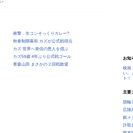
た。
衝撃…生コンそっくりカレー?
秋春制開幕前 カズが公式戦得点
カズ 世界へ発信の恩人を偲ぶ
カズ59歳 4年ぶり公式戦ゴール
お知
青森山田 まさかの２回戦敗退
映画
い。
ト！
主要
脱輪
広陵
銀メ
詐取
熊本