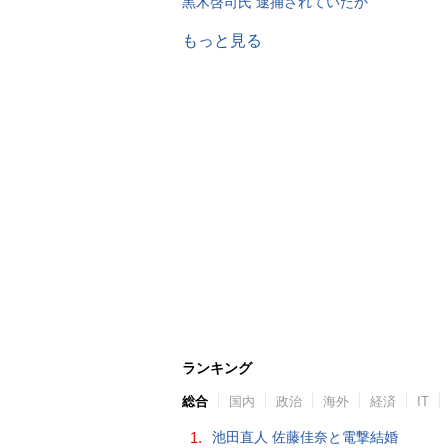
黒木啓司氏 逮捕されていたか
もっと見る
ランキング
総合
国内
政治
海外
経済
IT
1.
池田直人 佐藤佳奈と電撃結婚