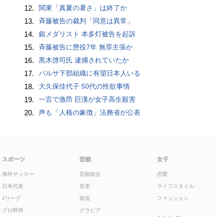
12.
関東「真夏の暑さ」は終了か
13.
斉藤被告の裁判「同意は異常」
14.
銀メダリスト 本多灯被告を起訴
15.
斉藤被告に懲役7年 無罪主張か
16.
黒木啓司氏 逮捕されていたか
17.
バルサ下部組織に有望日本人いる
18.
大久保佳代子 50代の性欲事情
19.
一言で激昂 巨漢が女子高生殺害
20.
声も「人格の象徴」法務省が公表
スポーツ
芸能
女子
海外サッカー
芸能総合
恋愛
日本代表
音楽
ライフスタイル
Jリーグ
韓流
ファッション
プロ野球
グラビア