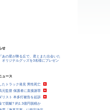
らせ
『あの星が降る丘で、君とまた出会いた
』オリジナルグッズを3名様にプレゼン
ニュース
したトラック発見 男性死亡
高元監督 保護者に直接謝罪
ダリスト 本多灯被告を起訴
金で競艇? 約1.3億円脱税か
地震「激甚災害」に指定決定