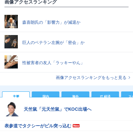
画像アクセスランキング
森喜朗氏の「影響力」が減退か
巨人のベテラン左腕が「密会」か
性被害者の友人「ラッキーやん」
画像アクセスランキングをもっと見る
主要
国内
海外
IT 経済
ス
天竺鼠「元天竺鼠」でKOC出場へ
表参道でタクシーがビル突っ込む