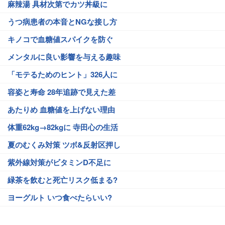
麻辣湯 具材次第でカツ丼級に
うつ病患者の本音とNGな接し方
キノコで血糖値スパイクを防ぐ
メンタルに良い影響を与える趣味
「モテるためのヒント」326人に
容姿と寿命 28年追跡で見えた差
あたりめ 血糖値を上げない理由
体重62kg→82kgに 寺田心の生活
夏のむくみ対策 ツボ&反射区押し
紫外線対策がビタミンD不足に
緑茶を飲むと死亡リスク低まる?
ヨーグルト いつ食べたらいい?