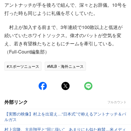
アントナッチが手を後ろで組んで、深々とお辞儀。10号を
打った時も同じように礼儀を尽くしていた。
村上が加入する前まで、3年連続で100敗以上と低迷が
続いていたホワイトソックス。偉才のバットが空気を変
え、若き有望株たちとともにチームを牽引している。
（Full-Count編集部）
#スポーツニュース
#MLB・海外ニュース
外部リンク
フルカウント
【実際の映像】村上を出迎え…“日本式”で称えるアントナッチ＆バ
ルガス
村上宗隆、大谷翔平と“同じ扱い” あまりにも似た称賛…米メディ