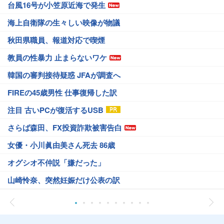
台風16号が小笠原近海で発生
海上自衛隊の生々しい映像が物議
秋田県職員、報道対応で喫煙
教員の性暴力 止まらないワケ
韓国の審判接待疑惑 JFAが調査へ
FIREの45歳男性 仕事復帰した訳
注目 古いPCが復活するUSB
さらば森田、FX投資詐欺被害告白
女優・小川眞由美さん死去 86歳
オグシオ不仲説「嫌だった」
山崎怜奈、突然妊娠だけ公表の訳