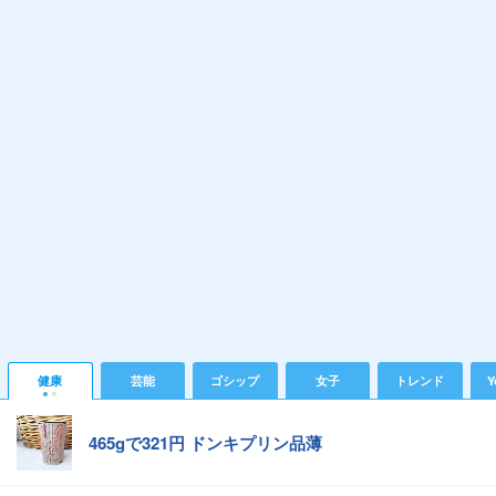
健康
芸能
ゴシップ
女子
トレンド
Y
465gで321円 ドンキプリン品薄