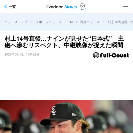
一覧
>
>
>
村上14号直後…
ニューストップ
スポーツニュース
MLB・海外ニュース
村上14号直後…ナインが見せた“日本式” 主
砲へ滲むリスペクト、中継映像が捉えた瞬間
2026年5月5日 16時22分