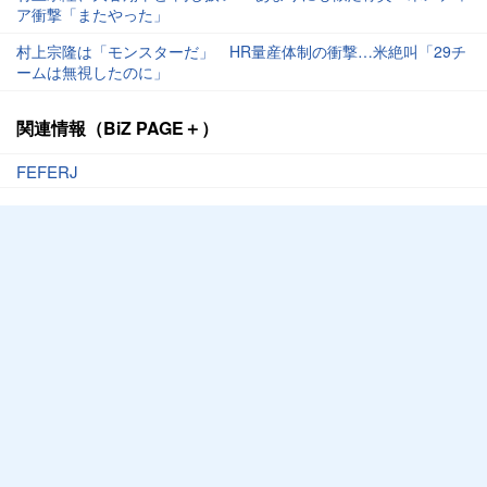
ア衝撃「またやった」
村上宗隆は「モンスターだ」 HR量産体制の衝撃…米絶叫「29チ
ームは無視したのに」
関連情報（BiZ PAGE＋）
FEFERJ