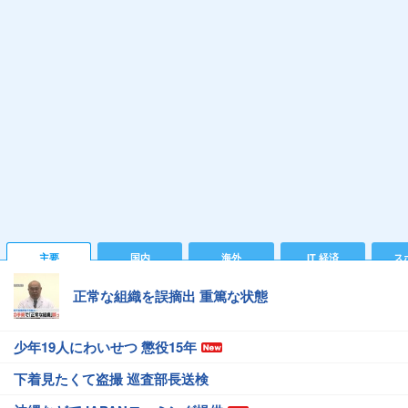
主要
国内
海外
IT 経済
ス
正常な組織を誤摘出 重篤な状態
少年19人にわいせつ 懲役15年
下着見たくて盗撮 巡査部長送検