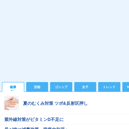
健康
芸能
ゴシップ
女子
トレンド
Y
夏のむくみ対策 ツボ&反射区押し
紫外線対策がビタミンD不足に