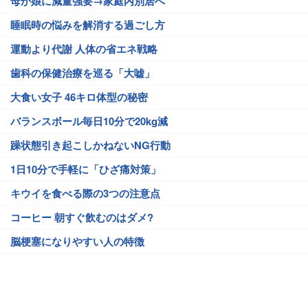
母が娘に減量強要→家庭内別居へ
睡眠時の悩みを解消する過ごし方
運動より代謝 人体の省エネ戦略
歯科の保健治療を巡る「大嘘」
大食い女子 46キロ体型の秘密
バランスボール毎日10分で20kg減
躁状態引き起こしかねないNG行動
1日10分で手軽に「ひざ痛対策」
キウイを食べる際の3つの注意点
コーヒー 朝すぐ飲むのはダメ?
脳梗塞になりやすい人の特徴