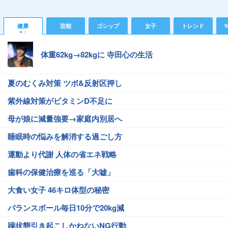
健康
芸能
ゴシップ
女子
トレンド
Y
体重62kg→82kgに 寺田心の生活
夏のむくみ対策 ツボ&反射区押し
紫外線対策がビタミンD不足に
母が娘に減量強要→家庭内別居へ
睡眠時の悩みを解消する過ごし方
運動より代謝 人体の省エネ戦略
歯科の保健治療を巡る「大嘘」
大食い女子 46キロ体型の秘密
バランスボール毎日10分で20kg減
躁状態引き起こしかねないNG行動