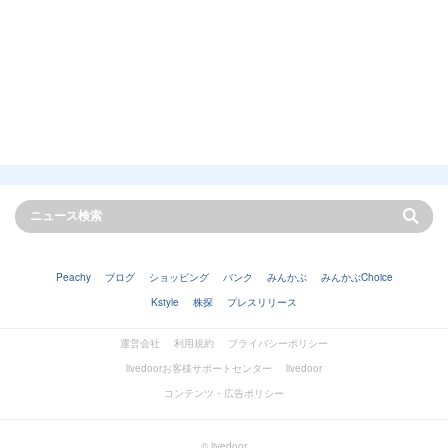
Peachy
ブログ
ショッピング
バンク
みんかぶ
みんかぶChoice
Kstyle
株探
プレスリリース
運営会社
利用規約
プライバシーポリシー
livedoorお客様サポートセンター
livedoor
コンテンツ・広告ポリシー
© livedoor