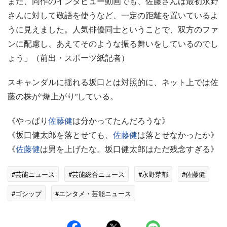
また、同作のインタビュー動画でも、佐藤さんは最初永野
さんに対して敬語を使うなど、一定の距離を置いているよ
うに見えました。人気俳優同士ということで、双方のファ
ンに配慮し、あえてそのような振る舞いをしているのでし
ょう」（前出・スポーツ紙記者）
スキャンダルに揺れる坂口とは対照的に、ネット上では佐
藤の株が“爆上がり”している。
《やっぱり
佐藤健
は分かってたんだろうな》
《坂口健太郎を落とせても、
佐藤健
は落とせなかったか》
《
佐藤健
は男を上げたな。坂口健太郎はただ残念すぎる》
#芸能ニュース
#芸能総合ニュース
#永野芽郁
#佐藤健
#ゴシップ
#エンタメ・芸能ニュース