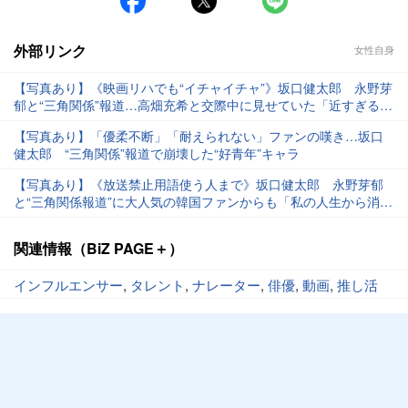
外部リンク
女性自身
【写真あり】《映画リハでも“イチャイチャ”》坂口健太郎 永野芽
郁と“三角関係”報道…高畑充希と交際中に見せていた「近すぎる距
離感」
【写真あり】「優柔不断」「耐えられない」ファンの嘆き…坂口
健太郎 “三角関係”報道で崩壊した“好青年”キャラ
【写真あり】《放送禁止用語使う人まで》坂口健太郎 永野芽郁
と“三角関係報道”に大人気の韓国ファンからも「私の人生から消え
てくれ」と悲鳴＆怒声
関連情報（BiZ PAGE＋）
インフルエンサー
,
タレント
,
ナレーター
,
俳優
,
動画
,
推し活