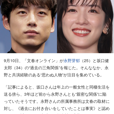
9月10日、「文春オンライン」が
永野芽郁
（25）と坂口健
太郎（34）の“過去の三角関係”を報じた。そんななか、永
野と共演経験のある“思わぬ人物”が注目を集めている。
「記事によると、坂口さんは年上の一般女性と同棲生活を
送る傍ら、3年ほど前から永野さんとも“親密な関係”に陥
っていたそうです。永野さんの所属事務所は文春の取材に
対し、《過去にお付き合いをしていたことは事実》と認め