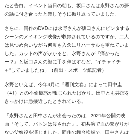
たと告白。イベント当日の朝も、坂口さんは永野さんの夢
の話に付き合ったと楽しそうに振り返っていました。
さらに、同作のDVDには永野さんが坂口さんにビンタする
シーンのメイキング映像が収録されているのですが、二人
は見つめ合いながら何度も入念にリハーサルを重ねていま
した。カットの声がかかると、永野さんが『痛かった
ー？』と坂口さんの顔に手を伸ばすなど、“イチャイチ
ャ”していましたね」（前出・スポーツ紙記者）
永野といえば、今年4月に『週刊文春』によって田中圭
（41）との不倫疑惑が報じられたばかり。田中とも共演を
きっかけに急接近したとされている。
「永野さんと田中さんが出会ったのは、2021年公開の映
画『そして、バトンは渡された』。初共演で血の繋がりが
ない父娘役を演じました。同作の舞台挨拶で、田中さんは