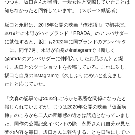
つつも、坂口さんが当時、一般女性と交際していたことは
知らなかったと回答しています」（スポーツ紙記者）
坂口と永野は、2015年公開の映画『俺物語!!』で初共演。
2019年に永野がハイブランド「PRADA」のアンバサダー
に就任すると、坂口も2022年に同ブランドのアンバサダ
ーに。同年7月、永野が自身のInstagramで《新しく
@pradaのアンバサダーに仲間入りしたお兄さん》と綴
り、坂口とのツーショットを投稿している。これに対し、
坂口も自身のInstagramで《久しぶりにめいと会えまし
た》と応じていた。
「文春の記事では2022年ごろから親密な関係になったと
報じられていますが、じつは2020年公開の映画『仮面病
棟』のころから二人の距離感の近さは話題となっていまし
た。同作の公開記念イベントの際、永野さんは自分が見た
夢の内容を毎日、坂口さんに報告することを日課にしてい