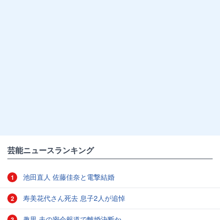
芸能ニュースランキング
池田直人 佐藤佳奈と電撃結婚
1
寿美花代さん死去 息子2人が追悼
2
趣里 夫の密会報道で離婚決断か
3