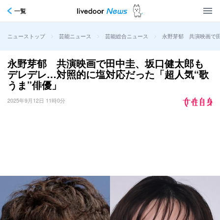
一覧
>
>
>
永野芽郁 共演映画で田
ニューストップ
芸能ニュース
芸能総合ニュース
永野芽郁 共演映画で田中圭、坂口健太郎も
デレデレ…対照的に塩対応だった「超人気“歌
うま”俳優」
2025年9月12日 11時0分