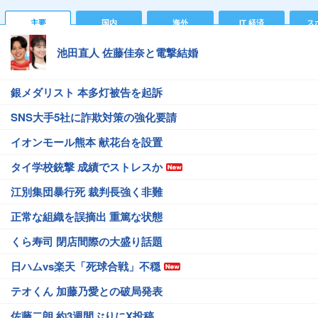
主要
国内
海外
IT 経済
ス
池田直人 佐藤佳奈と電撃結婚
銀メダリスト 本多灯被告を起訴
SNS大手5社に詐欺対策の強化要請
イオンモール熊本 献花台を設置
タイ学校銃撃 成績でストレスか
江別集団暴行死 裁判長強く非難
正常な組織を誤摘出 重篤な状態
くら寿司 閉店間際の大盛り話題
日ハムvs楽天「死球合戦」不穏
テオくん 加藤乃愛との破局発表
佐藤二朗 約3週間ぶりにX投稿