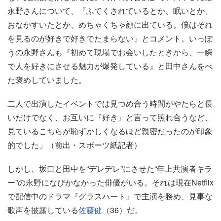
永野さんについて、『ふてくされているとか、眠いとか、
おなかすいたとか、めちゃくちゃ顔に出ている。僕はそれ
を見るのが好きで好きでたまらない』とコメント。いっぽ
うの永野さんも『初めて現場でお会いしたときから、一瞬
で人を好きにさせる魅力が爆発している』と田中さんをべ
た褒めしていました。
二人で出演したイベントでは見つめ合う時間がやたらと長
いだけでなく、お互いに『好き』と言って照れ合うなど、
見ているこちらが恥ずかしくなるほど親密だったのが印象
的でした」（前出・スポーツ紙記者）
しかし、坂口と田中を“デレデレ”にさせた“年上共演者キラ
ー”の永野になびかなかった俳優がいる。それは現在Netflix
で配信中のドラマ『グラスハート』で主演を務め、見事な
歌声を披露している
佐藤健
（36）だ。