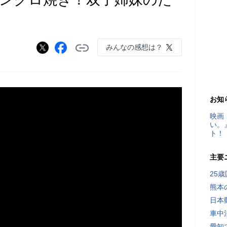
みんなの感想は？
お知
映画
い。
ト！
主要
25
熊本
日本
車中
愛知