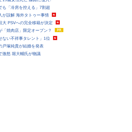
でも「冷房を控える」7割超
人が誤解 海外タトゥー事情
航大 PSVへの完全移籍が決定
が「焼肉店」限定オープン？
せない不祥事タレント」1位
の戸塚純貴が結婚を発表
で激怒 堀大輔氏が物議