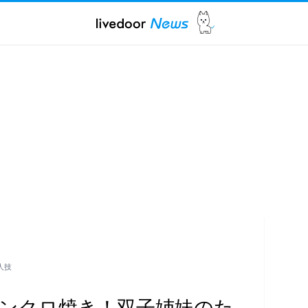
人技
ンクロ焼き！双子姉妹のた