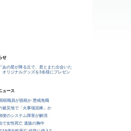
らせ
『あの星が降る丘で、君とまた出会いた
』オリジナルグッズを3名様にプレゼン
ニュース
歳国税職員が脱税か 懲戒免職
の被災地で「火事場泥棒」か
郵便のシステム障害が解消
泊で女性死亡 遺族の胸中
で19歳女性死亡 線路に侵入?