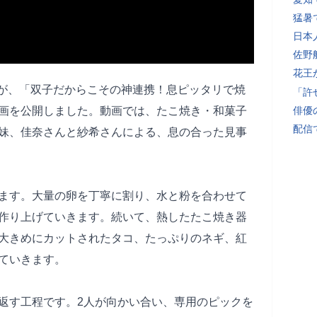
猛暑
日本
佐野
花王
IRO」が、「双子だからこその神連携！息ピッタリで焼
「許
画を公開しました。動画では、たこ焼き・和菓子
俳優
配信
妹、佳奈さんと紗希さんによる、息の合った見事
ます。大量の卵を丁寧に割り、水と粉を合わせて
作り上げていきます。続いて、熱したたこ焼き器
大きめにカットされたタコ、たっぷりのネギ、紅
ていきます。
返す工程です。2人が向かい合い、専用のピックを