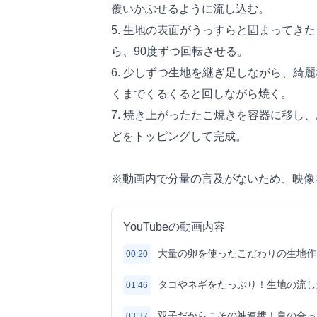
覆いかぶせるように流し込む。
5. 生地の表面がうっすらと固まってき
ら、90度ずつ回転させる。
6. 少しずつ生地を継ぎ足しながら、綺
くまでくるくると回しながら焼く。
7. 焼き上がったたこ焼きを容器に移し
どをトッピングして完成。
※動画内で分量の言及がないため、映像
YouTubeの動画内容
大量の卵を使ったこだわりの生地作
00:20
タコやネギをたっぷり！生地の流し
01:46
双子だからこその神連携！息の合っ
03:37