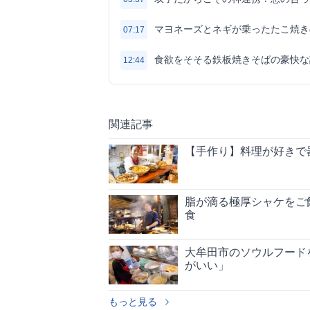
マヨネーズとネギが乗ったたこ焼き
07:17
食欲をそそる鉄板焼きそばの豪快な
12:44
関連記事
【手作り】料理が好きで
脂が滴る極厚シャケをご
食
大牟田市のソウルフード
がいい」
もっと見る