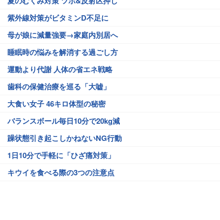
夏のむくみ対策 ツボ&反射区押し
紫外線対策がビタミンD不足に
母が娘に減量強要→家庭内別居へ
睡眠時の悩みを解消する過ごし方
運動より代謝 人体の省エネ戦略
歯科の保健治療を巡る「大嘘」
大食い女子 46キロ体型の秘密
バランスボール毎日10分で20kg減
躁状態引き起こしかねないNG行動
1日10分で手軽に「ひざ痛対策」
キウイを食べる際の3つの注意点