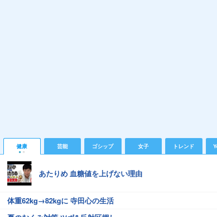
健康
芸能
ゴシップ
女子
トレンド
Y
あたりめ 血糖値を上げない理由
体重62kg→82kgに 寺田心の生活