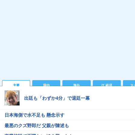
主要
国内
海外
IT 経済
ス
出廷も「わずか4分」で退廷一幕
日本海側で水不足も 懸念示す
最悪のクズ野郎だ 父親が陳述も