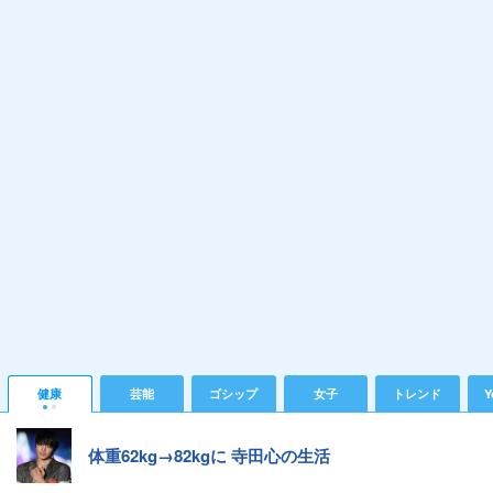
健康
芸能
ゴシップ
女子
トレンド
Y
体重62kg→82kgに 寺田心の生活