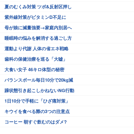
夏のむくみ対策 ツボ&反射区押し
紫外線対策がビタミンD不足に
母が娘に減量強要→家庭内別居へ
睡眠時の悩みを解消する過ごし方
運動より代謝 人体の省エネ戦略
歯科の保健治療を巡る「大嘘」
大食い女子 46キロ体型の秘密
バランスボール毎日10分で20kg減
躁状態引き起こしかねないNG行動
1日10分で手軽に「ひざ痛対策」
キウイを食べる際の3つの注意点
コーヒー 朝すぐ飲むのはダメ?