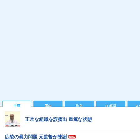
主要
国内
海外
IT 経済
ス
正常な組織を誤摘出 重篤な状態
広陵の暴力問題 元監督が陳謝