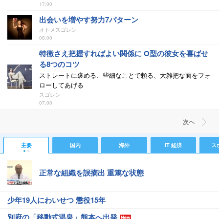
17:00
出会いを増やす努力7パターン
オトメスゴレン
08:00
特徴さえ把握すればよい関係に O型の彼女を喜ばせ
る8つのコツ
ストレートに褒める、些細なことで頼る、大雑把な面をフォ
ローしてあげる
スゴレン
07:00
次ヘ
主要
国内
海外
IT 経済
ス
正常な組織を誤摘出 重篤な状態
少年19人にわいせつ 懲役15年
別府の「移動式温泉」熊本へ出発