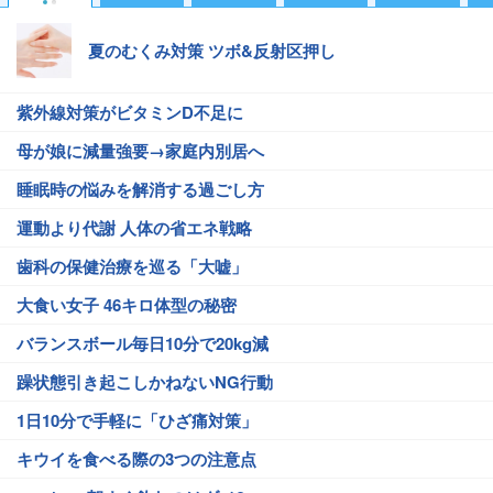
夏のむくみ対策 ツボ&反射区押し
紫外線対策がビタミンD不足に
母が娘に減量強要→家庭内別居へ
睡眠時の悩みを解消する過ごし方
運動より代謝 人体の省エネ戦略
歯科の保健治療を巡る「大嘘」
大食い女子 46キロ体型の秘密
バランスボール毎日10分で20kg減
躁状態引き起こしかねないNG行動
1日10分で手軽に「ひざ痛対策」
キウイを食べる際の3つの注意点