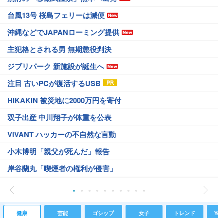
台風13号 桜島フェリーは減便
沖縄などでJAPANローミング提供
主犯格とされる男 無期懲役判決
ジブリパーク 新施設が誕生へ
注目 古いPCが復活するUSB
HIKAKIN 被災地に2000万円を寄付
双子出産 中川翔子が体重を公表
VIVANT ハッカーの不自然な言動
小木博明「親父が死んだ」報告
岸谷蘭丸「喫煙者の権利が侵害」
健康
芸能
ゴシップ
女子
トレンド
Y