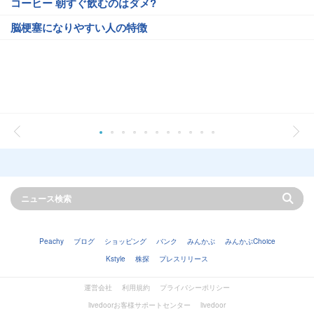
コーヒー 朝すぐ飲むのはダメ?
脳梗塞になりやすい人の特徴
Peachy
ブログ
ショッピング
バンク
みんかぶ
みんかぶChoice
Kstyle
株探
プレスリリース
運営会社
利用規約
プライバシーポリシー
livedoorお客様サポートセンター
livedoor