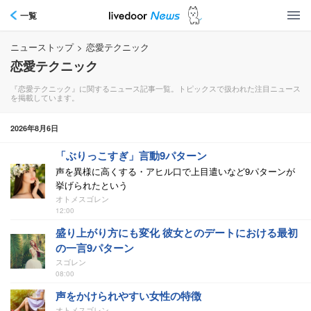
一覧
ニューストップ
>
恋愛テクニック
恋愛テクニック
『恋愛テクニック』に関するニュース記事一覧。トピックスで扱われた注目ニュース
を掲載しています。
2026年8月6日
「ぶりっこすぎ」言動9パターン
声を異様に高くする・アヒル口で上目遣いなど9パターンが
挙げられたという
オトメスゴレン
12:00
盛り上がり方にも変化 彼女とのデートにおける最初
の一言9パターン
スゴレン
08:00
声をかけられやすい女性の特徴
オトメスゴレン