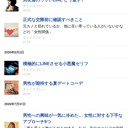
オトメスゴレン
09:00
正式な交際前に確認すべきこと
元カノと切れているか、他に言い寄っている人がいないかな
どの「女性関係」
オトメスゴレン
07:00
2026年8月2日
積極的にLINEさせる小悪魔セリフ
オトメスゴレン
15:00
男性が期待する夏デートコーデ
オトメスゴレン
09:00
2026年7月31日
男性への興味が一気に冷めた… 女性に対する下手な
アプローチ9つ
「君を思うと胸がモヤモヤする」など、告白のセリフの歯切