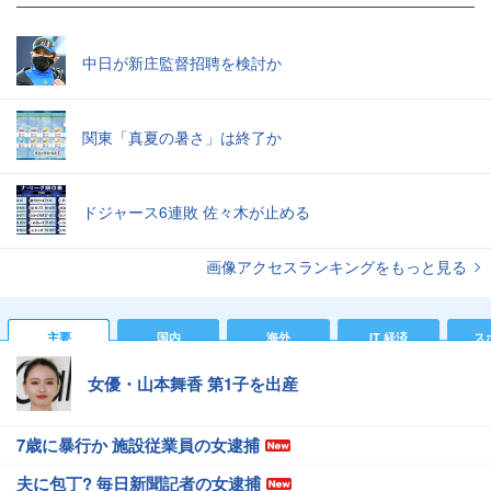
中日が新庄監督招聘を検討か
関東「真夏の暑さ」は終了か
ドジャース6連敗 佐々木が止める
画像アクセスランキングをもっと見る
主要
国内
海外
IT 経済
ス
女優・山本舞香 第1子を出産
7歳に暴行か 施設従業員の女逮捕
夫に包丁? 毎日新聞記者の女逮捕