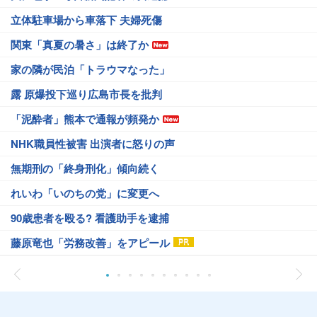
立体駐車場から車落下 夫婦死傷
関東「真夏の暑さ」は終了か
家の隣が民泊「トラウマなった」
露 原爆投下巡り広島市長を批判
「泥酔者」熊本で通報が頻発か
NHK職員性被害 出演者に怒りの声
無期刑の「終身刑化」傾向続く
れいわ「いのちの党」に変更へ
90歳患者を殴る? 看護助手を逮捕
藤原竜也「労務改善」をアピール