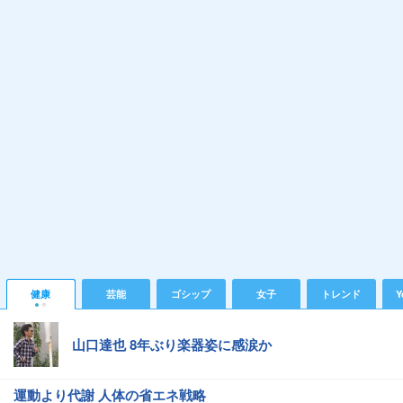
健康
芸能
ゴシップ
女子
トレンド
Y
山口達也 8年ぶり楽器姿に感涙か
運動より代謝 人体の省エネ戦略