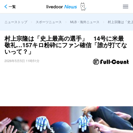
一覧
>
>
>
村上宗隆は「史上
ニューストップ
スポーツニュース
MLB・海外ニュース
村上宗隆は「史上最高の選手」 14号に米最
敬礼…157キロ粉砕にファン確信「誰が打てな
いって？」
2026年5月5日 11時51分