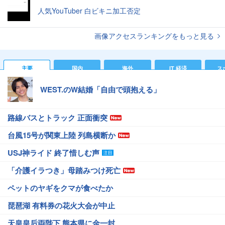
人気YouTuber 白ビキニ加工否定
画像アクセスランキングをもっと見る
主要
国内
海外
IT 経済
ス
WEST.のW結婚「自由で頭抱える」
路線バスとトラック 正面衝突
台風15号が関東上陸 列島横断か
USJ神ライド 終了惜しむ声
「介護イラつき」母踏みつけ死亡
ペットのヤギをクマが食べたか
琵琶湖 有料券の花火大会が中止
天皇皇后両陛下 熊本県に金一封