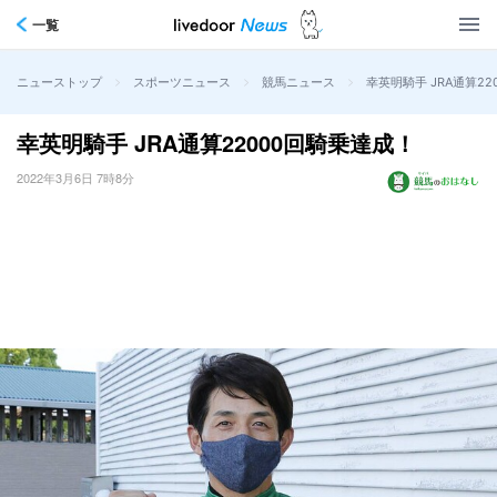
一覧
>
>
>
幸英明騎手 JRA通算2
ニューストップ
スポーツニュース
競馬ニュース
幸英明騎手 JRA通算22000回騎乗達成！
2022年3月6日 7時8分