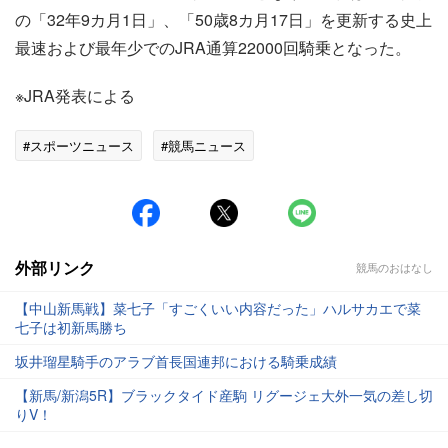
の「32年9カ月1日」、「50歳8カ月17日」を更新する史上
最速および最年少でのJRA通算22000回騎乗となった。
※JRA発表による
#スポーツニュース
#競馬ニュース
外部リンク
競馬のおはなし
【中山新馬戦】菜七子「すごくいい内容だった」ハルサカエで菜
七子は初新馬勝ち
坂井瑠星騎手のアラブ首長国連邦における騎乗成績
【新馬/新潟5R】ブラックタイド産駒 リグージェ大外一気の差し切
りV！