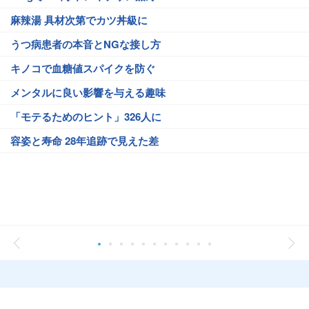
麻辣湯 具材次第でカツ丼級に
うつ病患者の本音とNGな接し方
キノコで血糖値スパイクを防ぐ
メンタルに良い影響を与える趣味
「モテるためのヒント」326人に
容姿と寿命 28年追跡で見えた差