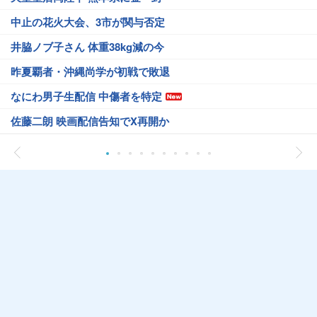
中止の花火大会、3市が関与否定
井脇ノブ子さん 体重38kg減の今
昨夏覇者・沖縄尚学が初戦で敗退
なにわ男子生配信 中傷者を特定
佐藤二朗 映画配信告知でX再開か