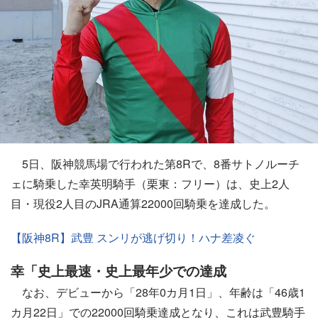
5日、阪神競馬場で行われた第8Rで、8番サトノルーチ
ェに騎乗した幸英明騎手（栗東：フリー）は、史上2人
目・現役2人目のJRA通算22000回騎乗を達成した。
【阪神8R】武豊 スンリが逃げ切り！ハナ差凌ぐ
幸「史上最速・史上最年少での達成
なお、デビューから「28年0カ月1日」、年齢は「46歳1
カ月22日」での22000回騎乗達成となり、これは武豊騎手