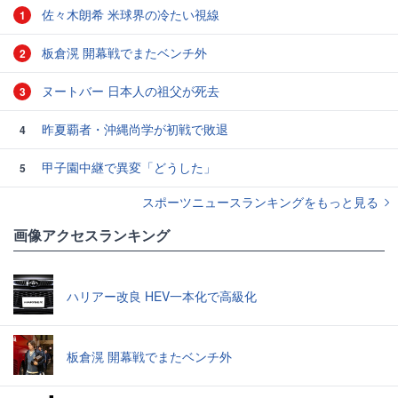
佐々木朗希 米球界の冷たい視線
1
板倉滉 開幕戦でまたベンチ外
2
ヌートバー 日本人の祖父が死去
3
昨夏覇者・沖縄尚学が初戦で敗退
4
甲子園中継で異変「どうした」
5
スポーツニュースランキングをもっと見る
画像アクセスランキング
ハリアー改良 HEV一本化で高級化
板倉滉 開幕戦でまたベンチ外