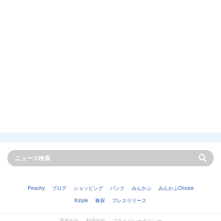
Peachy
ブログ
ショッピング
バンク
みんかぶ
みんかぶChoice
Kstyle
株探
プレスリリース
運営会社
利用規約
プライバシーポリシー