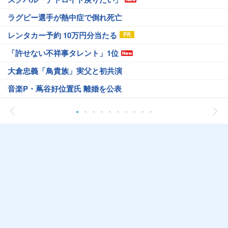
ラグビー選手が熱中症で倒れ死亡
レンタカー予約 10万円分当たる
「許せない不祥事タレント」1位
大倉忠義「鳥貴族」実父と初共演
音楽P・蔦谷好位置氏 離婚を公表