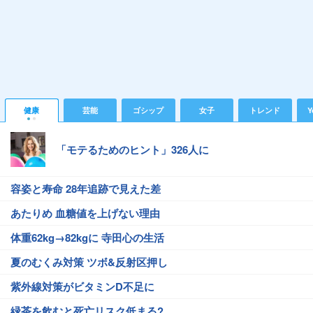
健康
芸能
ゴシップ
女子
トレンド
Y
「モテるためのヒント」326人に
容姿と寿命 28年追跡で見えた差
あたりめ 血糖値を上げない理由
体重62kg→82kgに 寺田心の生活
夏のむくみ対策 ツボ&反射区押し
紫外線対策がビタミンD不足に
緑茶を飲むと死亡リスク低まる?