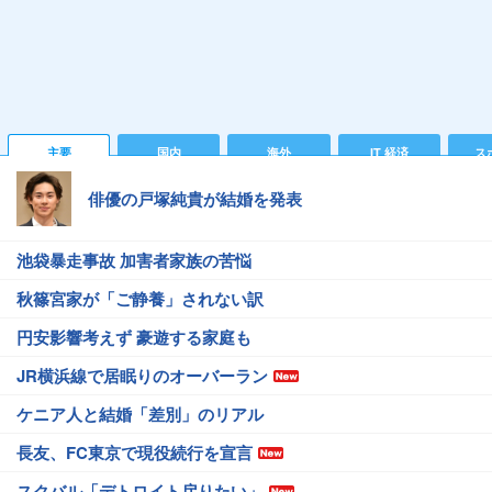
主要
国内
海外
IT 経済
ス
俳優の戸塚純貴が結婚を発表
池袋暴走事故 加害者家族の苦悩
秋篠宮家が「ご静養」されない訳
円安影響考えず 豪遊する家庭も
JR横浜線で居眠りのオーバーラン
ケニア人と結婚「差別」のリアル
長友、FC東京で現役続行を宣言
スクバル「デトロイト戻りたい」