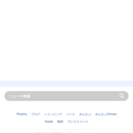
Peachy
ブログ
ショッピング
バンク
みんかぶ
みんかぶChoice
Kstyle
株探
プレスリリース