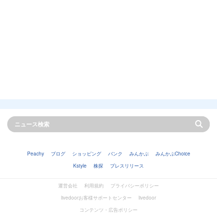
Peachy
ブログ
ショッピング
バンク
みんかぶ
みんかぶChoice
Kstyle
株探
プレスリリース
運営会社
利用規約
プライバシーポリシー
livedoorお客様サポートセンター
livedoor
コンテンツ・広告ポリシー