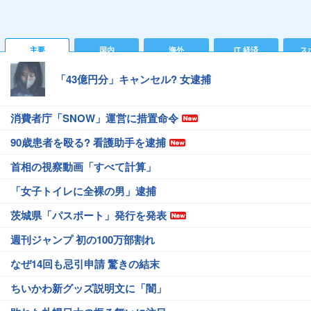
主要
国内
海外
IT 経済
ス
「43億円分」キャンセル? 女逮捕
消費者庁「SNOW」運営に措置命令
90歳患者を殴る? 看護助手を逮捕
首相の視察動画「すべて計算」
「女子トイレに全裸の男」逮捕
茨城県「パスポート」発行を発表
週刊ジャンプ 初の100万部割れ
なぜ14回も忌引申請 驚きの結末
ちいかわ新グッズ説明文に「闇」