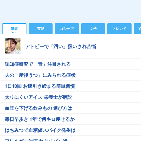
健康
芸能
ゴシップ
女子
トレンド
Y
アトピーで「汚い」扱いされ苦悩
認知症研究で「音」注目される
夫の「産後うつ」にみられる症状
1日10回 お腹引き締まる簡単習慣
太りにくいアイス 栄養士が解説
血圧を下げる飲みもの 選び方は
毎日早歩き 1年で何キロ痩せるか
はちみつで血糖値スパイク発生は