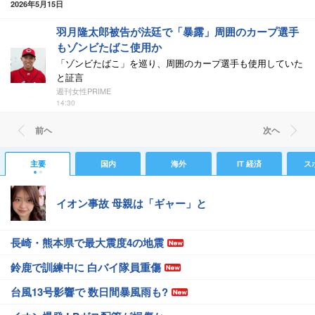
2026年5月15日
羽月隆太郎被告が法廷で「暴露」周囲のカープ選手
もゾンビたばこ使用か
「ゾンビたばこ」を巡り、周囲のカープ選手も使用していた
と証言
週刊女性PRIME
14:30
前ヘ
次ヘ
主要
国内
海外
IT 経済
ス
イオン事故 母親は「ギャー」と
長崎・熊本県で最大震度4の地震
鈴鹿で訓練中に 白バイ隊員重傷
台風13号影響で 数日間暴風雨も?