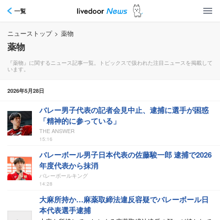
一覧
ニューストップ
>
薬物
薬物
『薬物』に関するニュース記事一覧。トピックスで扱われた注目ニュースを掲載して
います。
2026年5月28日
バレー男子代表の記者会見中止、逮捕に選手が困惑
「精神的に参っている」
THE ANSWER
15:16
バレーボール男子日本代表の佐藤駿一郎 逮捕で2026
年度代表から抹消
バレーボールキング
14:28
大麻所持か…麻薬取締法違反容疑でバレーボール日
本代表選手逮捕