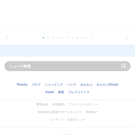
Peachy
ブログ
ショッピング
バンク
みんかぶ
みんかぶChoice
Kstyle
株探
プレスリリース
運営会社
利用規約
プライバシーポリシー
livedoorお客様サポートセンター
livedoor
コンテンツ・広告ポリシー