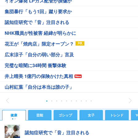
イオン爆発 LPガス配管が損傷か
集団暴行「もう1回」蹴り要求か
認知症研究で「音」注目される
NHK職員が性被害 経緯が明らかに
花王が「焼肉店」限定オープン？
広末涼子「自分の弱い部分」言及
完璧な暗闇に34時間 衝撃体験
井上晴美 1億円の保険かけた真相
山村紅葉「自分は本当は誰の子」
健康
芸能
ゴシップ
女子
トレンド
Y
認知症研究で「音」注目される