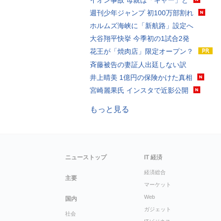
イオン事故 母親は「ギャー」と
週刊少年ジャンプ 初100万部割れ
ホルムズ海峡に「新航路」設定へ
大谷翔平快挙 今季初の1試合2発
花王が「焼肉店」限定オープン？
斉藤被告の妻証人出廷しない訳
井上晴美 1億円の保険かけた真相
宮崎麗果氏 インスタで近影公開
もっと見る
ニューストップ
IT 経済
経済総合
主要
マーケット
Web
国内
ガジェット
社会