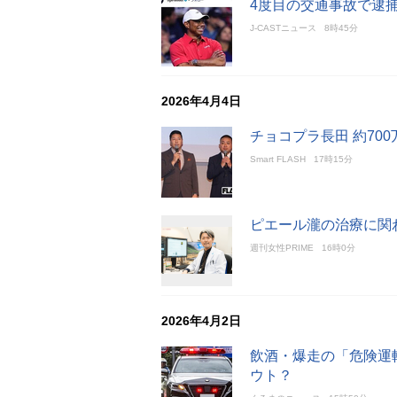
4度目の交通事故で逮
J-CASTニュース
8時45分
2026年4月4日
チョコプラ長田 約70
Smart FLASH
17時15分
ピエール瀧の治療に関
週刊女性PRIME
16時0分
2026年4月2日
飲酒・爆走の「危険運
ウト？