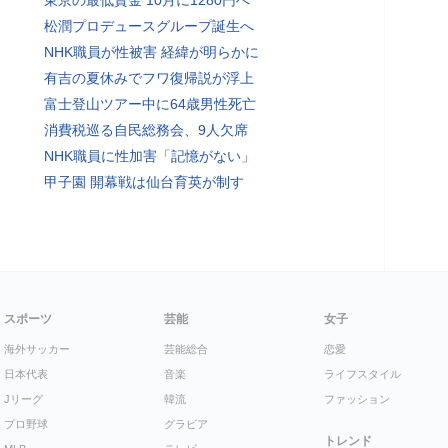
東京の最低賃金 10月に1280円へ
松潤プロデュースグループ誕生へ
NHK職員が性被害 経緯が明らかに
有吉の夏休みでフワ復帰説が浮上
富士登山ツアー中に64歳男性死亡
消費税巡る自民総務会、9人欠席
NHK職員に性加害「記憶がない」
甲子園 開幕戦は仙台育英が制す
スポーツ
芸能
女子
海外サッカー
芸能総合
恋愛
日本代表
音楽
ライフスタイル
Jリーグ
韓流
ファッション
プロ野球
グラビア
トレンド