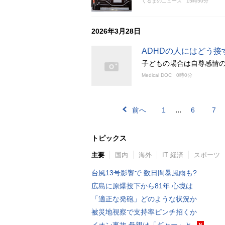
くるまのニュース
15時50分
2026年3月28日
ADHDの人にはどう
子どもの場合は自尊感情
Medical DOC
0時0分
...
前へ
1
6
7
トピックス
主要
国内
海外
IT 経済
スポーツ
台風13号影響で 数日間暴風雨も?
広島に原爆投下から81年 心境は
「適正な発砲」どのような状況か
被災地視察で支持率ピンチ招くか