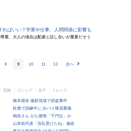
接すればいい？学業や仕事、人間関係に影響も
の尊重、大人の場合は配慮と話し合いが重要だそう
8
9
10
11
12
次へ
芸能
ゴシップ
女子
トレンド
橋本環奈 撮影現場で窃盗事件
鈴鹿で訓練中に 白バイ隊員重傷
桐谷さん がん後悔「千円位」か
山本前代表「洗礼受けたね」連絡