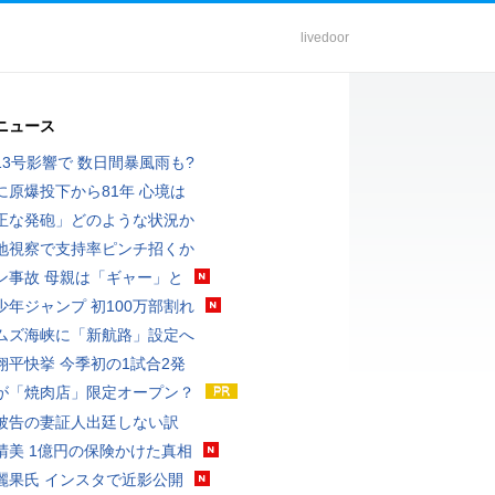
livedoor
ニュース
13号影響で 数日間暴風雨も?
に原爆投下から81年 心境は
正な発砲」どのような状況か
地視察で支持率ピンチ招くか
ン事故 母親は「ギャー」と
少年ジャンプ 初100万部割れ
ムズ海峡に「新航路」設定へ
翔平快挙 今季初の1試合2発
が「焼肉店」限定オープン？
被告の妻証人出廷しない訳
晴美 1億円の保険かけた真相
麗果氏 インスタで近影公開