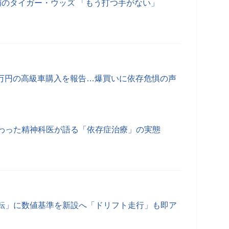
捕のタイガー・ウッズ 「もう打つ手がない」
0万円の高級車購入を報告…爆買いに依存危惧の声
わった精神科医が語る「依存症治療」の実態
転」に数値基準を新設へ「ドリフト走行」も即ア