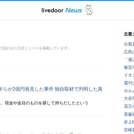
主要
台風
で扱われた注目ニュースを掲載しています。
広島
「適
被災
イオ
週刊
年らが2億円発見した事件 独自取材で判明した真
ホル
大谷
れ、現金や金目のものを探して持ちだしたという
花王
斉藤
井上
宮崎