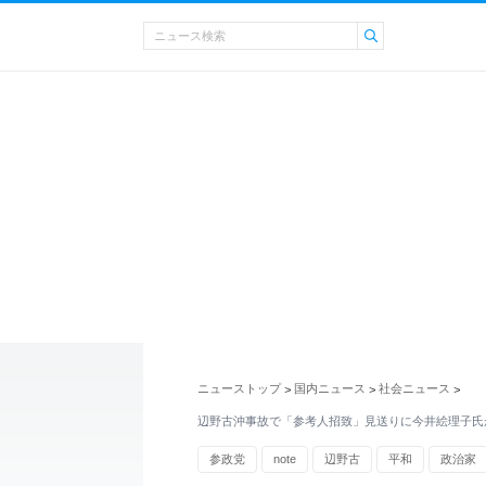
ニューストップ
国内ニュース
社会ニュース
>
>
>
辺野古沖事故で「参考人招致」見送りに今井絵理子氏
参政党
note
辺野古
平和
政治家
プライバシー