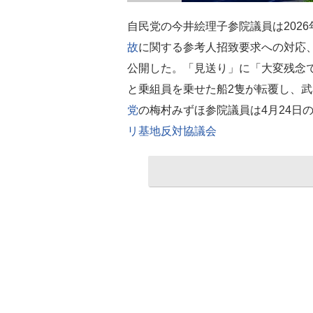
自民党の今井絵理子参院議員は2026
故
に関する参考人招致要求への対応
公開した。「見送り」に「大変残念で
と乗組員を乗せた船2隻が転覆し、武
党
の梅村みずほ参院議員は4月24日
リ基地反対協議会