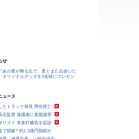
らせ
『あの星が降る丘で、君とまた出会いた
』オリジナルグッズを3名様にプレゼン
ニュース
したトラック発見 男性死亡
高元監督 保護者に直接謝罪
ダリスト 本多灯被告を起訴
金で競艇? 約1.3億円脱税か
地震「激甚災害」に指定決定