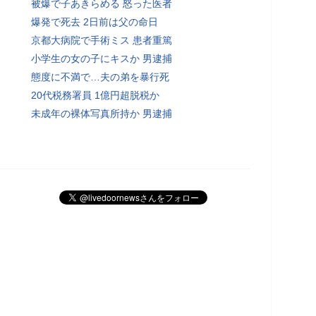
被爆で子あきらめる 怒った医者
爆発で死去 2日前は父の命日
京都大病院で手術ミス 患者重篤
小学生の女の子にキスか 男逮捕
態度に不満で…夫の弟を暴行死
20代税務署員 1億円超脱税か
未成年の裸体写真所持か 男逮捕