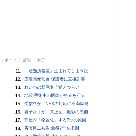
スポーツ
芸能
女子
11.
「避難所格差」生まれてしまう訳
12.
広陵高元監督 保護者に直接謝罪
13.
れいわの新党名「覚えづらい」
14.
地震 手術中の医師が患者を守る
15.
受信料が…NHKの対応に不満爆発
16.
愛子さまが「真正面」撮影の裏側
17.
部屋が「物置化」する5つの原因
18.
斉藤慎二被告 懲役7年を求刑