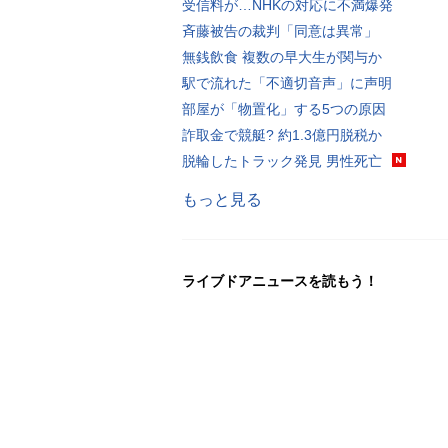
受信料が…NHKの対応に不満爆発
斉藤被告の裁判「同意は異常」
無銭飲食 複数の早大生が関与か
駅で流れた「不適切音声」に声明
部屋が「物置化」する5つの原因
詐取金で競艇? 約1.3億円脱税か
脱輪したトラック発見 男性死亡
もっと見る
ライブドアニュースを読もう！