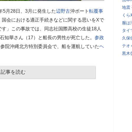
地震
年5月28日、3月に発生した
辺野古
沖ボート
転覆事
くら
、国会における適正手続きなどに関する思いをXで
服は
す」この事故では、同志社国際高校の生徒18人
タイ
石知華さん（17）と船長の男性が死亡した。
参政
久保
テオ
の参院沖縄北方特別委員会で、船を運航していた
ヘ
黒木
記事を読む