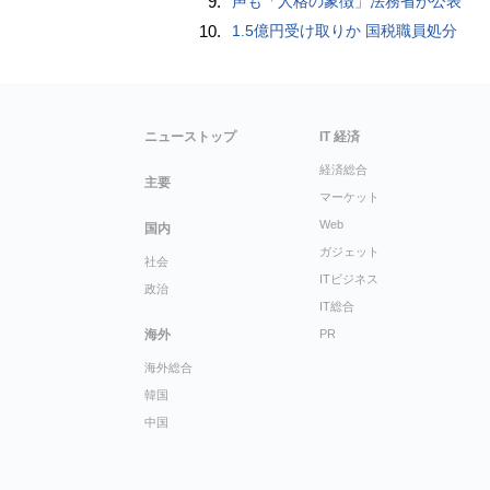
9.
声も「人格の象徴」法務省が公表
10.
1.5億円受け取りか 国税職員処分
ニューストップ
IT 経済
経済総合
主要
マーケット
Web
国内
ガジェット
社会
ITビジネス
政治
IT総合
海外
PR
海外総合
韓国
中国