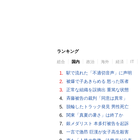
ランキング
総合
国内
政治
海外
経済
IT
1.
駅で流れた「不適切音声」に声明
2.
被爆で子あきらめる 怒った医者
3.
正常な組織を誤摘出 重篤な状態
4.
斉藤被告の裁判「同意は異常」
5.
脱輪したトラック発見 男性死亡
6.
関東「真夏の暑さ」は終了か
7.
銀メダリスト 本多灯被告を起訴
8.
一言で激昂 巨漢が女子高生殺害