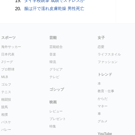
19.
タイ学校銃撃 成績でストレスか
20.
服は汗で濡れ皮膚乾燥 男性死亡
スポーツ
芸能
女子
海外サッカー
芸能総合
恋愛
日本代表
音楽
ライフスタイル
Jリーグ
韓流
ファッション
プロ野球
グラビア
トレンド
MLB
テレビ
本
ゴルフ
ゴシップ
教育・仕事
テニス
からだ
格闘技
映画
マネー
競馬
レビュー
車
相撲
プレゼント
グルメ
バスケ
特集
バレー
YouTube