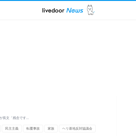
が長文「残念です…
民主主義
転覆事故
家族
ヘリ基地反対協議会