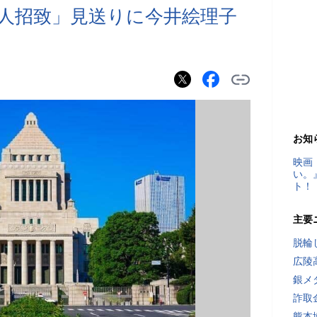
人招致」見送りに今井絵理子
お知
映画
い。
ト！
主要
脱輪
広陵
銀メ
詐取
熊本