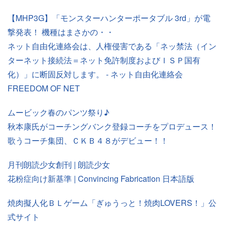
【MHP3G】「モンスターハンターポータブル 3rd」が電
撃発表！ 機種はまさかの・・
ネット自由化連絡会は、人権侵害である「ネッ禁法（イン
ターネット接続法＝ネット免許制度およびＩＳＰ国有
化）」に断固反対します。 - ネット自由化連絡会
FREEDOM OF NET
ムービック春のパンツ祭り♪
秋本康氏がコーチングバンク登録コーチをプロデュース！
歌うコーチ集団、ＣＫＢ４８がデビュー！！
月刊朗読少女創刊 | 朗読少女
花粉症向け新基準 | Convincing Fabrication 日本語版
焼肉擬人化ＢＬゲーム「ぎゅうっと！焼肉LOVERS！」公
式サイト