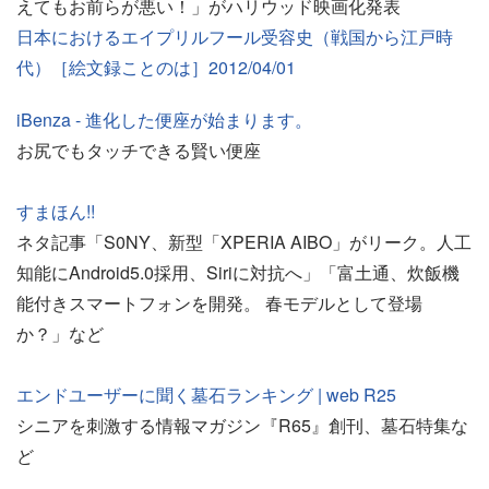
えてもお前らが悪い！」がハリウッド映画化発表
日本におけるエイプリルフール受容史（戦国から江戸時
代）［絵文録ことのは］2012/04/01
iBenza - 進化した便座が始まります。
お尻でもタッチできる賢い便座
すまほん!!
ネタ記事「S0NY、新型「XPERIA AIBO」がリーク。人工
知能にAndroid5.0採用、Siriに対抗へ」「富土通、炊飯機
能付きスマートフォンを開発。 春モデルとして登場
か？」など
エンドユーザーに聞く墓石ランキング | web R25
シニアを刺激する情報マガジン『R65』創刊、墓石特集な
ど