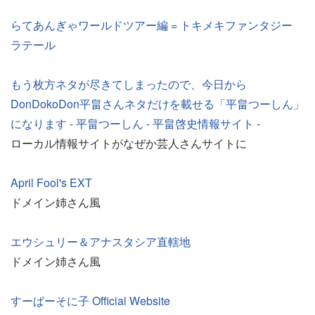
らてあんぎゃワールドツアー編 = トキメキファンタジー
ラテール
もう枚方ネタが尽きてしまったので、今日から
DonDokoDon平畠さんネタだけを載せる「平畠つーしん」
になります - 平畠つーしん - 平畠啓史情報サイト -
ローカル情報サイトがなぜか芸人さんサイトに
April Fool's EXT
ドメイン姉さん風
エウシュリー＆アナスタシア直轄地
ドメイン姉さん風
すーぱーそに子 Official Website