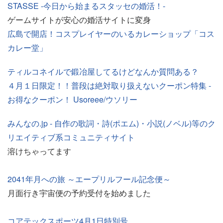
STASSE -今日から始まるスタッセの婚活！-
ゲームサイトが安心の婚活サイトに変身
広島で開店！コスプレイヤーのいるカレーショップ「コス
カレー堂」
ティルコネイルで鍛冶屋してるけどなんか質問ある？
４月１日限定！！普段は絶対取り扱えないクーポン特集 -
お得なクーポン！ Usoreee/ウソリー
みんなの.jp - 自作の歌詞・詩(ポエム)・小説(ノベル)等のク
リエイティブ系コミュニティサイト
溶けちゃってます
2041年月への旅 ～エープリルフール記念便～
月面行き宇宙便の予約受付を始めました
コアテックスポーツ4月1日特別号