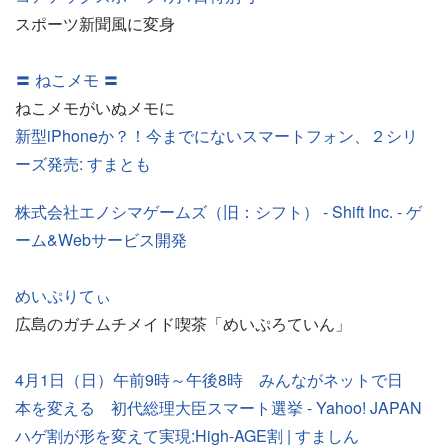
スポーツ新聞風に変身
〓 ねこメモ 〓
ねこメモがいぬメモに
新型iPhoneか？！今までにないスマートフォン、２シリ
ーズ発売: すまとも
株式会社エノシマゲームズ（旧：シフト） - Shift Inc. - ゲ
ーム&Webサービス開発
めいぷりてぃ
広島のガチムチメイド喫茶「めいぷろていん」
4月1日（日）午前9時～午後8時 みんながネットで日
本を変える 初代総理大臣スマート選挙 - Yahoo! JAPAN
ハゲ割が形を変えて実現:High-AGE割 | すましん