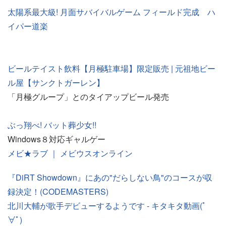
太陽系最大級! 月面サバイバルゲーム フィールド完成 ハ
イパー道楽
ビールテイスト飲料【月極駐車場】限定販売 | 元祖地ビー
ル屋【サンクトガーレン】
「月極グループ」とのタイアップビール発売
ぶっ翔べ! バット葬少女!!
Windows８対応ギャルゲー
メビ★ラブ ｜ メビウスオンライン
『DiRT Showdown』にあの"だらしない鳥"のコースが収
録決定！(CODEMASTERS)
北川大輔が歌手デビューするようです - キタキタ動画(ﾟ
∀ﾟ)