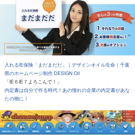
入れるIE保険「まだまだだ」｜デザインオイル生命｜千葉
県のホームページ制作 DESIGN Oil
「IE６IE７よろこんで！」
内定書は自分で作る時代！あの憧れの企業の内定書があな
たの物に！