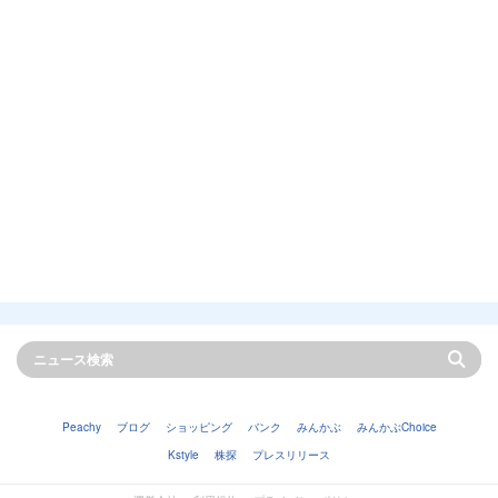
Peachy
ブログ
ショッピング
バンク
みんかぶ
みんかぶChoice
Kstyle
株探
プレスリリース