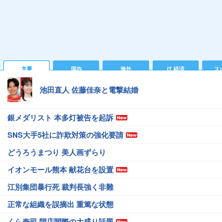
主要
国内
海外
IT 経済
ス
池田直人 佐藤佳奈と電撃結婚
銀メダリスト 本多灯被告を起訴
SNS大手5社に詐欺対策の強化要請
どうろうまつり 美人画ずらり
イオンモール熊本 献花台を設置
江別集団暴行死 裁判長強く非難
正常な組織を誤摘出 重篤な状態
くら寿司 閉店間際の大盛り話題