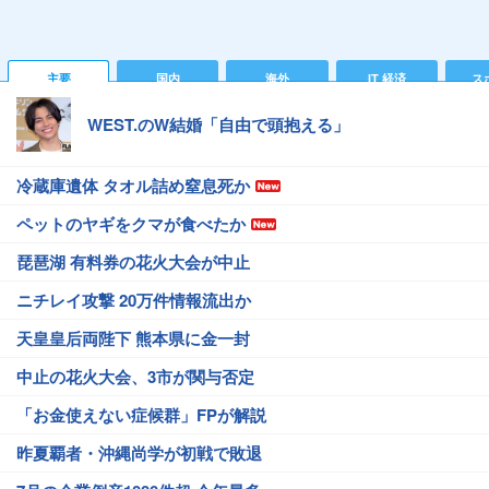
主要
国内
海外
IT 経済
ス
WEST.のW結婚「自由で頭抱える」
冷蔵庫遺体 タオル詰め窒息死か
ペットのヤギをクマが食べたか
琵琶湖 有料券の花火大会が中止
ニチレイ攻撃 20万件情報流出か
天皇皇后両陛下 熊本県に金一封
中止の花火大会、3市が関与否定
「お金使えない症候群」FPが解説
昨夏覇者・沖縄尚学が初戦で敗退