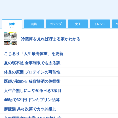
健康
芸能
ゴシップ
女子
トレンド
Y
冷蔵庫を見れば貯まる家かわかる
こじるり「人生最高体重」を更新
夏の寝不足 食事制限でも太る訳
体臭の原因 プロテインの可能性
医師が勧める 猫背解消の体操術
人生台無しに…やめるべき7項目
465gで321円 ドンキプリン品薄
麻辣湯 具材次第でカツ丼級に