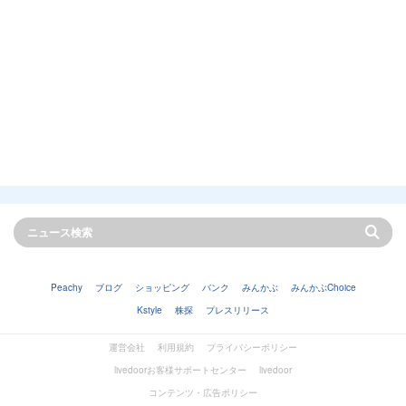
Peachy
ブログ
ショッピング
バンク
みんかぶ
みんかぶChoice
Kstyle
株探
プレスリリース
運営会社
利用規約
プライバシーポリシー
livedoorお客様サポートセンター
livedoor
コンテンツ・広告ポリシー