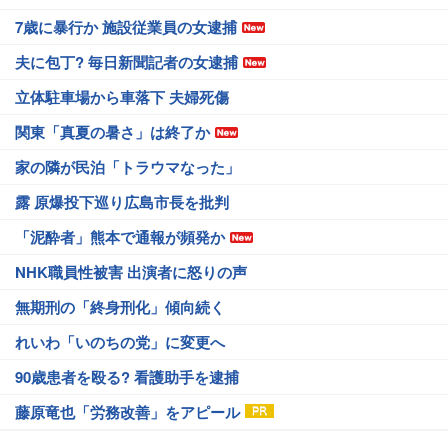
7歳に暴行か 施設従業員の女逮捕
夫に包丁? 毎日新聞記者の女逮捕
立体駐車場から車落下 夫婦死傷
関東「真夏の暑さ」は終了か
家の隣が民泊「トラウマなった」
露 原爆投下巡り広島市長を批判
「泥酔者」熊本で通報が頻発か
NHK職員性被害 出演者に怒りの声
無期刑の「終身刑化」傾向続く
れいわ「いのちの党」に変更へ
90歳患者を殴る? 看護助手を逮捕
藤原竜也「労務改善」をアピール