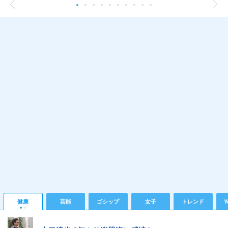
健康
芸能
ゴシップ
女子
トレンド
Y