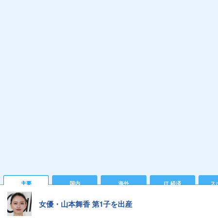
主要
国内
海外
IT 経済
ス
女優・山本舞香 第1子を出産