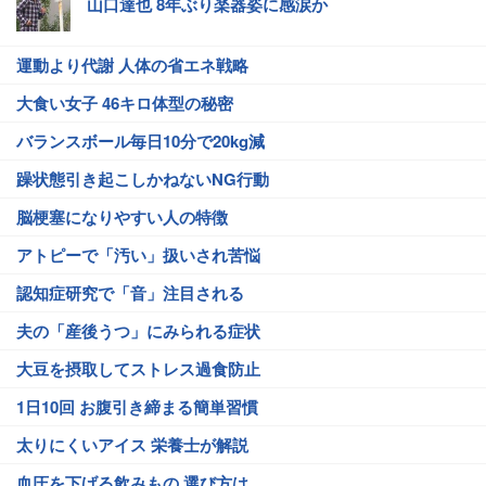
山口達也 8年ぶり楽器姿に感涙か
運動より代謝 人体の省エネ戦略
大食い女子 46キロ体型の秘密
バランスボール毎日10分で20kg減
躁状態引き起こしかねないNG行動
脳梗塞になりやすい人の特徴
アトピーで「汚い」扱いされ苦悩
認知症研究で「音」注目される
夫の「産後うつ」にみられる症状
大豆を摂取してストレス過食防止
1日10回 お腹引き締まる簡単習慣
太りにくいアイス 栄養士が解説
血圧を下げる飲みもの 選び方は