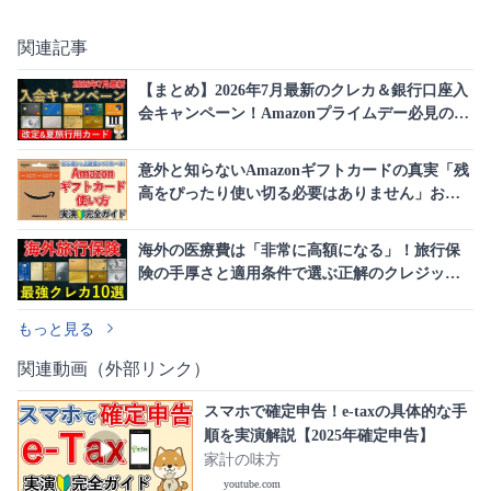
関連記事
【まとめ】2026年7月最新のクレカ＆銀行口座入
会キャンペーン！Amazonプライムデー必見のカ
ードも
意外と知らないAmazonギフトカードの真実「残
高をぴったり使い切る必要はありません」お得
なチャージの裏技も
海外の医療費は「非常に高額になる」！旅行保
険の手厚さと適用条件で選ぶ正解のクレジット
カードはこれだ
もっと見る
関連動画（外部リンク）
スマホで確定申告！e-taxの具体的な手
順を実演解説【2025年確定申告】
家計の味方
youtube.com