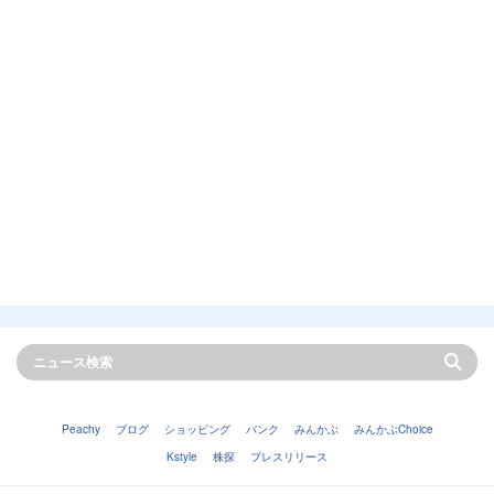
Peachy
ブログ
ショッピング
バンク
みんかぶ
みんかぶChoice
Kstyle
株探
プレスリリース