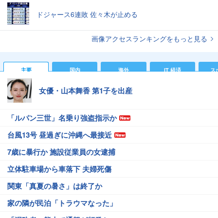
ドジャース6連敗 佐々木が止める
画像アクセスランキングをもっと見る
主要
国内
海外
IT 経済
ス
女優・山本舞香 第1子を出産
「ルパン三世」名乗り強盗指示か
台風13号 昼過ぎに沖縄へ最接近
7歳に暴行か 施設従業員の女逮捕
立体駐車場から車落下 夫婦死傷
関東「真夏の暑さ」は終了か
家の隣が民泊「トラウマなった」