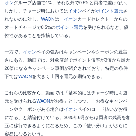
オン
グループ店舗で1%、それ以外で0.5%と両者で差はない。
しかし、チャージ時においては
イオン
ペイが
ポイント還元
さ
れないのに対し、
WAON
は「
イオン
カードセレクト」からの
オートチャージで0.5%の
ポイント還元
を受けられるなど、優
位性があることを指摘している。
一方で、
イオン
ペイの強みはキャンペーンやクーポンの豊富
さにある。動画では、対象店舗でポイント倍率が3倍から最大
20倍になるキャンペーン事例が紹介されており、特定の条件
下では
WAON
を大きく上回る還元が期待できる。
これらの比較から、動画では「基本的にはチャージ時にも還
元を受けられる
WAON
がお得」としつつ、「お得なキャンペ
ーンやクーポンがある場合は
イオン
ペイのコード払いがお得
になる」と結論付けている。2025年6月からは両者の残高を相
互に移行できるようになるため、この「使い分け」がさらに
容易になるという。