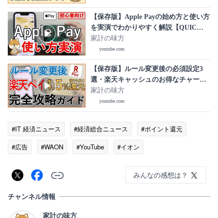
【保存版】Apple Payの始め方と使い方
を実演でわかりやすく解説【QUIC
Pay・iD・Suica・クレジットカードタ
家計の味方
ッチ決済】
youtube.com
【保存版】ルール変更後の必須設定3
選・楽天キャッシュのお得なチャージ
方法・使い方・注意点を実演解説【最
家計の味方
大4.5%還元】
youtube.com
#IT 経済ニュース
#経済総合ニュース
#ポイント還元
#広告
#WAON
#YouTube
#イオン
みんなの感想は？
チャンネル情報
家計の味方