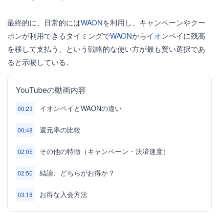
最終的に、日常的には
WAON
を利用し、キャンペーンやクー
ポンが利用できるタイミングで
WAON
から
イオン
ペイに残高
を移して支払う、という戦略的な使い方が最も賢い選択であ
ると示唆している。
YouTubeの動画内容
イオンペイとWAONの違い
00:23
還元率の比較
00:48
その他の特徴（キャンペーン・決済速度）
02:05
結論、どちらがお得か？
02:50
お得な入会方法
03:18