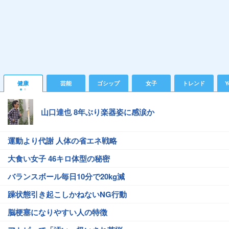
健康
芸能
ゴシップ
女子
トレンド
Y
山口達也 8年ぶり楽器姿に感涙か
運動より代謝 人体の省エネ戦略
大食い女子 46キロ体型の秘密
バランスボール毎日10分で20kg減
躁状態引き起こしかねないNG行動
脳梗塞になりやすい人の特徴