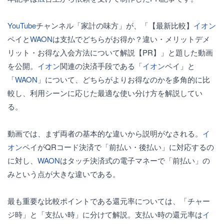
YouTube
チャンネル「家計の味方」が、「【最新比較】
イオン
ペイと
WAON
は支払でどちらがお得か？違い・メリットデメ
リット・お得な入会方法について解説【PR】」と題した動画
を公開。
イオン
関連の決済手段である「
イオン
ペイ」と
「
WAON
」について、どちらがよりお得なのかを多角的に比
較し、利用シーンに応じた最適な使い分け方を解説してい
る。
動画では、まず両者の基本的な違いから説明がなされる。
イ
オン
ペイがQRコード決済で「前払い・後払い」に対応するの
に対し、
WAON
はタッチ決済式の電子マネーで「前払い」の
みという点が大きな違いである。
最も重要な比較ポイントである還元率については、「チャー
ジ時」と「支払い時」に分けて解説。支払い時の還元率は
イ