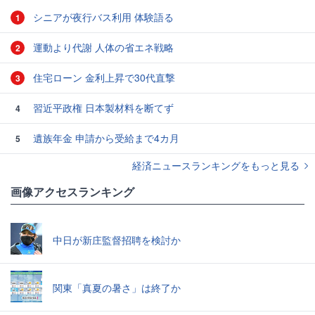
シニアが夜行バス利用 体験語る
1
運動より代謝 人体の省エネ戦略
2
住宅ローン 金利上昇で30代直撃
3
習近平政権 日本製材料を断てず
4
遺族年金 申請から受給まで4カ月
5
経済ニュースランキングをもっと見る
画像アクセスランキング
中日が新庄監督招聘を検討か
関東「真夏の暑さ」は終了か