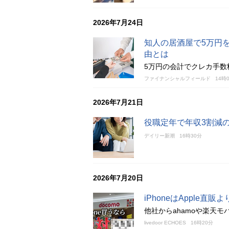
2026年7月24日
知人の居酒屋で5万円
由とは
5万円の会計でクレカ手数
ファイナンシャルフィールド
14時
2026年7月21日
役職定年で年収3割減
デイリー新潮
16時30分
2026年7月20日
iPhoneはApple
他社からahamoや楽天
livedoor ECHOES
16時20分