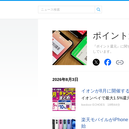
ポイント
『ポイント還元』に関
しています。
2026年8月3日
イオンが8月に開催す
イオンペイで最大1.5%
livedoor ECHOES
18時44分
楽天モバイルがiPho
始