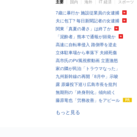
主要
国内
海外
IT 経済
スポーツ
7歳に暴行か 施設従業員の女逮捕
夫に包丁? 毎日新聞記者の女逮捕
関東「真夏の暑さ」は終了か
「泥酔者」熊本で通報が頻発か
高速に自転車侵入 路側帯を逆走
立体駐車場から車落下 夫婦死傷
高市氏のPV風視察動画 立憲激怒
家の隣が民泊「トラウマなった」
九州新幹線の再開「8月中」示唆
露 原爆投下巡り広島市長を批判
無期刑の「終身刑化」傾向続く
藤原竜也「労務改善」をアピール
もっと見る