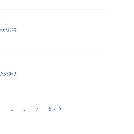
leがお得
KAの魅力
4
5
6
7
次へ