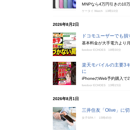
MNPなら4万円引きの10
ケータイ Watch
13時10分
2026年8月2日
ドコモユーザーでも損
基本料金が大手電力より月
livedoor ECHOES
19時30分
楽天モバイルの主要3
に
iPhoneのWeb予約購
livedoor ECHOES
13時15分
2026年8月1日
三井住友「Olive」
女子SPA！
15時45分