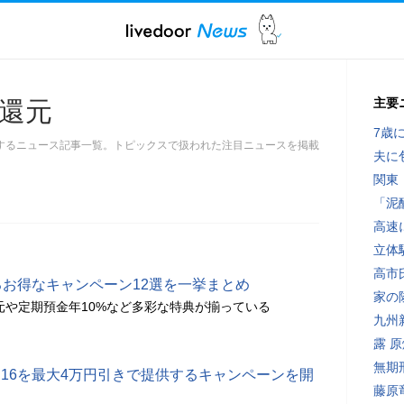
主要
還元
7歳
するニュース記事一覧。トピックスで扱われた注目ニュースを掲載
夫に
関東
「泥
高速
立体
高市
るお得なキャンペーン12選を一挙まとめ
家の
還元や定期預金年10%など多彩な特典が揃っている
九州
露 
無期
ne 16を最大4万円引きで提供するキャンペーンを開
藤原