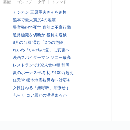
芸能
ゴシップ
女子
トレンド
アジカン 三原重夫さんを追悼
熊本で最大震度4の地震
警官発砲で死亡 直前に不審行動
道路標識を切断か 役員を送検
8月の台風 潜む「2つの危険」
れいわ「いのちの党」に変更へ
映画スパイダーマン ソニー最高
レストランで192人食中毒 静岡
夏のボーナス平均 初の100万超え
任天堂 熊本地震被災者へ対応も
女性はねる「無呼吸」治療せず
志らく コア層との溝深まるか