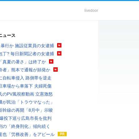
livedoor
ニュース
に暴行か 施設従業員の女逮捕
包丁? 毎日新聞記者の女逮捕
「真夏の暑さ」は終了か
酔者」熊本で通報が頻発か
に自転車侵入 路側帯を逆走
駐車場から車落下 夫婦死傷
氏のPV風視察動画 立憲激怒
隣が民泊「トラウマなった」
新幹線の再開「8月中」示唆
原爆投下巡り広島市長を批判
刑の「終身刑化」傾向続く
竜也「労務改善」をアピール