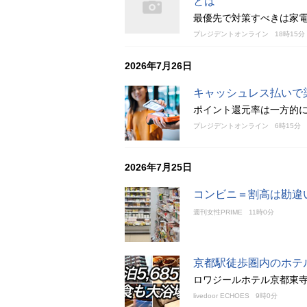
とは
最優先で対策すべきは家
プレジデントオンライン
18時15分
2026年7月26日
キャッシュレス払いで
ポイント還元率は一方的
プレジデントオンライン
6時15分
2026年7月25日
コンビニ＝割高は勘違
週刊女性PRIME
11時0分
京都駅徒歩圏内のホテ
ロワジールホテル京都東寺
livedoor ECHOES
9時0分