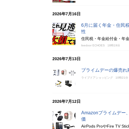
2026年7月16日
6月に届く年金・住民
性
住民税・年金給付金・年金
livedoor ECHOES
18時19分
2026年7月13日
プライムデーの爆売れ商品
ライブドアショッピング
10時21分
2026年7月12日
Amazonプライムデー、A
価
AirPods ProやFire 