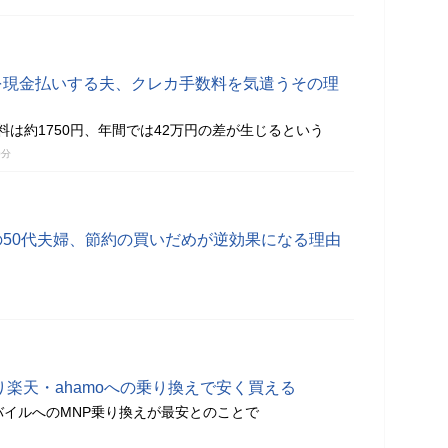
を現金払いする夫、クレカ手数料を気遣うその理
料は約1750円、年間では42万円の差が生じるという
0分
の50代夫婦、節約の買いだめが逆効果になる理由
直販より楽天・ahamoへの乗り換えで安く買える
モバイルへのMNP乗り換えが最安とのことで