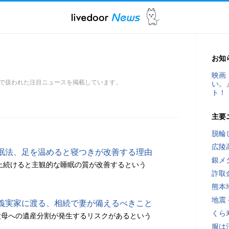
お知
映画
で扱われた注目ニュースを掲載しています。
い。
ト！
主要
脱輪
広陵
眠法、足を温めると寝つきが改善する理由
銀メ
以上続けると主観的な睡眠の質が改善するという
詐取
熊本
地震
義実家に渡る、相続で妻が備えるべきこと
くら
父母への遺産分割が発生するリスクがあるという
服は