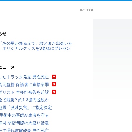
livedoor
らせ
『あの星が降る丘で、君とまた出会いた
』オリジナルグッズを3名様にプレゼン
ニュース
したトラック発見 男性死亡
高元監督 保護者に直接謝罪
ダリスト 本多灯被告を起訴
金で競艇? 約1.3億円脱税か
地震「激甚災害」に指定決定
 手術中の医師が患者を守る
寿司 閉店間際の大盛り話題
汗で濡れ皮膚乾燥 男性死亡