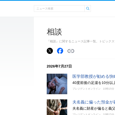
相談
『相談』に関するニュース記事一覧。トピックス
2026年7月27日
医学部教授が勧める快
40度前後の足湯を10分
プレジデントオンライン
10時15分
夫名義に偏った預金が
夫名義に財産が偏ると義
プレジデントオンライン
10時15分