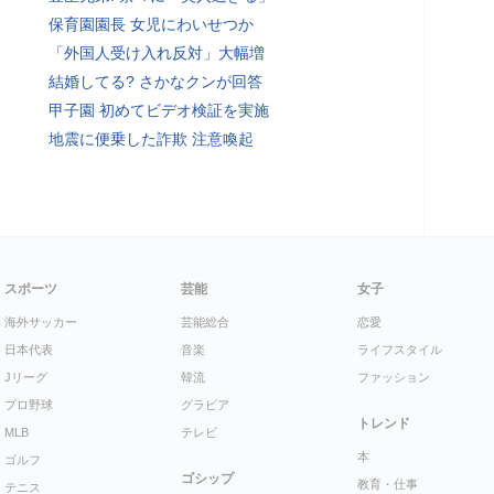
保育園園長 女児にわいせつか
「外国人受け入れ反対」大幅増
結婚してる? さかなクンが回答
甲子園 初めてビデオ検証を実施
地震に便乗した詐欺 注意喚起
スポーツ
芸能
女子
海外サッカー
芸能総合
恋愛
日本代表
音楽
ライフスタイル
Jリーグ
韓流
ファッション
プロ野球
グラビア
トレンド
MLB
テレビ
本
ゴルフ
ゴシップ
教育・仕事
テニス