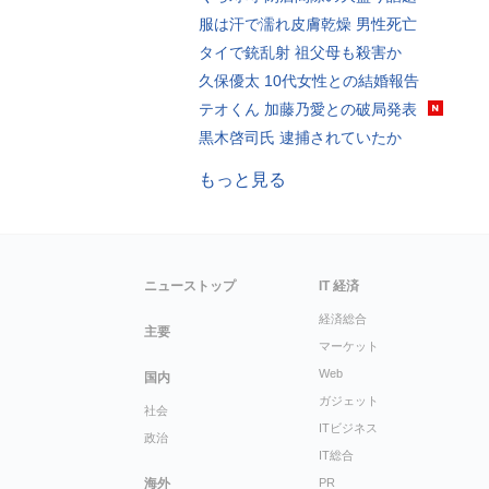
服は汗で濡れ皮膚乾燥 男性死亡
タイで銃乱射 祖父母も殺害か
久保優太 10代女性との結婚報告
テオくん 加藤乃愛との破局発表
黒木啓司氏 逮捕されていたか
もっと見る
ニューストップ
IT 経済
経済総合
主要
マーケット
Web
国内
ガジェット
社会
ITビジネス
政治
IT総合
海外
PR