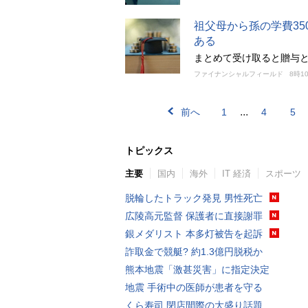
祖父母から孫の学費3
ある
まとめて受け取ると贈与と
ファイナンシャルフィールド
8時1
...
前へ
1
4
5
トピックス
主要
国内
海外
IT 経済
スポーツ
脱輪したトラック発見 男性死亡
広陵高元監督 保護者に直接謝罪
銀メダリスト 本多灯被告を起訴
詐取金で競艇? 約1.3億円脱税か
熊本地震「激甚災害」に指定決定
地震 手術中の医師が患者を守る
くら寿司 閉店間際の大盛り話題