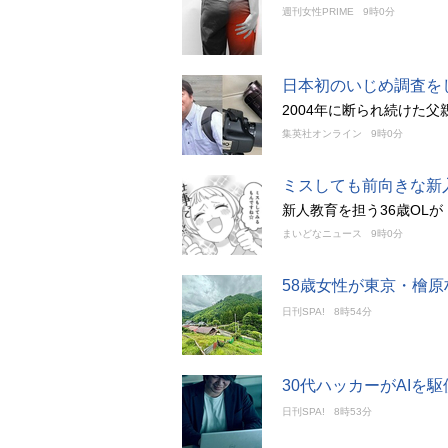
週刊女性PRIME
9時0分
日本初のいじめ調査を
2004年に断られ続けた
集英社オンライン
9時0分
ミスしても前向きな新
新人教育を担う36歳OL
まいどなニュース
9時0分
58歳女性が東京・檜
日刊SPA!
8時54分
30代ハッカーがAIを
日刊SPA!
8時53分