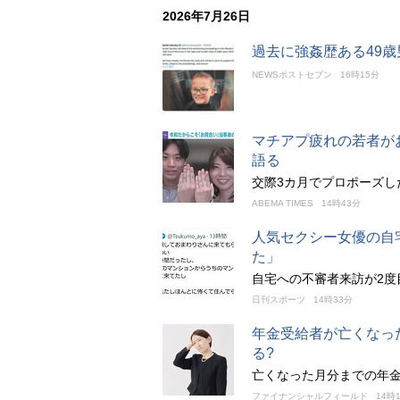
2026年7月26日
過去に強姦歴ある49
NEWSポストセブン
16時15分
マチアプ疲れの若者が
語る
交際3カ月でプロポーズし
ABEMA TIMES
14時43分
人気セクシー女優の自
た」
自宅への不審者来訪が2度
日刊スポーツ
14時33分
年金受給者が亡くなっ
る?
亡くなった月分までの年
ファイナンシャルフィールド
14時