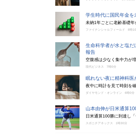
学生時代に国民年金を
未納1年ごとに老齢基礎年
ファイナンシャルフィールド
8時1
生命科学者が水と塩だ
報告
空腹感は少なく集中力が
現代ビジネス
7時0分
眠れない夜に精神科医
夜中に時計を見て時刻を
ダイヤモンド・オンライン
6時0分
山本由伸が日米通算10
日米通算100勝に到達し
スポニチアネックス
1時30分