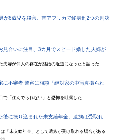
歳男が8歳児を殺害、南アフリカで終身刑2つの判決
お見合いに注目、3カ月でスピード婚した夫婦が
た夫婦が仲人の存在が結婚の近道になったと語った
宅に不審者 警察に相談「絶対家の中写真撮られ
目で「住んでられない」と恐怖を吐露した
た後に振り込まれた未支給年金、遺族は受取れ
金は「未支給年金」として遺族が受け取れる場合がある
10分