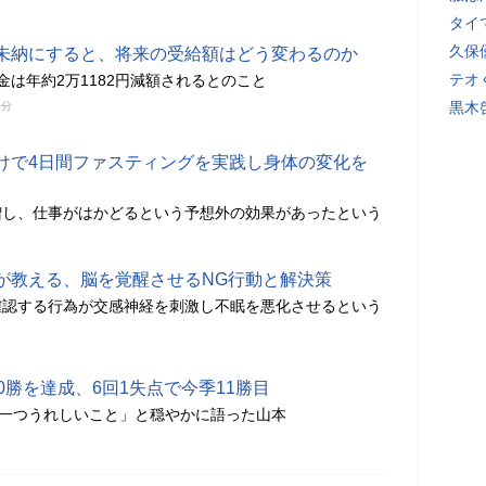
タイ
久保
未納にすると、将来の受給額はどう変わるのか
テオ
金は年約2万1182円減額されるとのこと
黒木
0分
けで4日間ファスティングを実践し身体の変化を
増し、仕事がはかどるという予想外の効果があったという
が教える、脳を覚醒させるNG行動と解決策
確認する行為が交感神経を刺激し不眠を悪化させるという
0勝を達成、6回1失点で今季11勝目
「一つうれしいこと」と穏やかに語った山本