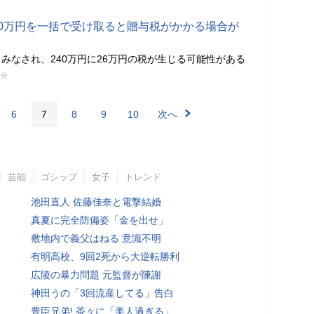
50万円を一括で受け取ると贈与税がかかる場合が
みなされ、240万円に26万円の税が生じる可能性がある
0分
6
7
8
9
10
次へ
芸能
ゴシップ
女子
トレンド
池田直人 佐藤佳奈と電撃結婚
真夏に完全防備姿「金を出せ」
敷地内で義父はねる 意識不明
有明高校、9回2死から大逆転勝利
広陵の暴力問題 元監督が陳謝
神田うの「3回流産してる」告白
豊臣兄弟! 茶々に「美人過ぎる」