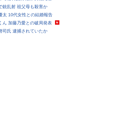
で銃乱射 祖父母も殺害か
優太 10代女性との結婚報告
くん 加藤乃愛との破局発表
啓司氏 逮捕されていたか