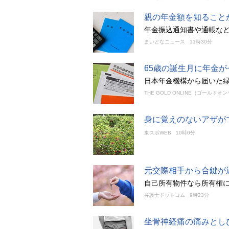
親の年金額を知ること
年金振込通知書や通帳など
まいどなニュース
11時30分
65歳の誕生月に年金
日本年金機構から届いた
THE GOLD ONLINE（ゴールドオ
身に覚えのないアザが
東スポWEB
10時0分
元交際相手から合鍵が
自己所有物件なら所有権
弁護士ドットコム
9時23分
坐骨神経痛の痛みとし