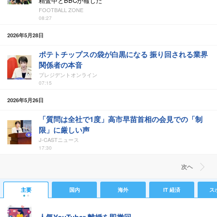
精査中とBBCが報じた
FOOTBALL ZONE
08:27
2026年5月28日
ポテトチップスの袋が白黒になる 振り回される業界
関係者の本音
プレジデントオンライン
07:15
2026年5月26日
「質問は全社で1度」高市早苗首相の会見での「制
限」に厳しい声
J-CASTニュース
17:30
次ヘ
主要
国内
海外
IT 経済
ス