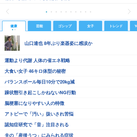
健康
芸能
ゴシップ
女子
トレンド
Y
山口達也 8年ぶり楽器姿に感涙か
運動より代謝 人体の省エネ戦略
大食い女子 46キロ体型の秘密
バランスボール毎日10分で20kg減
躁状態引き起こしかねないNG行動
脳梗塞になりやすい人の特徴
アトピーで「汚い」扱いされ苦悩
認知症研究で「音」注目される
夫の「産後うつ」にみられる症状