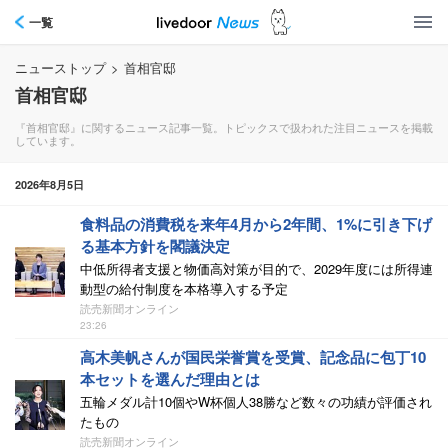
一覧
ニューストップ
>
首相官邸
首相官邸
『首相官邸』に関するニュース記事一覧。トピックスで扱われた注目ニュースを掲載
しています。
2026年8月5日
食料品の消費税を来年4月から2年間、1%に引き下げ
る基本方針を閣議決定
中低所得者支援と物価高対策が目的で、2029年度には所得連
動型の給付制度を本格導入する予定
読売新聞オンライン
23:26
高木美帆さんが国民栄誉賞を受賞、記念品に包丁10
本セットを選んだ理由とは
五輪メダル計10個やW杯個人38勝など数々の功績が評価され
たもの
読売新聞オンライン