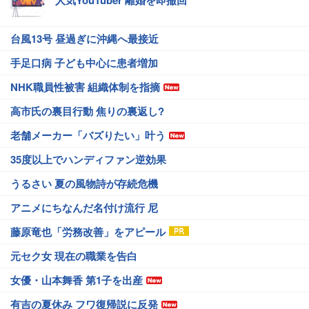
人気YouTuber 離婚を即撤回
台風13号 昼過ぎに沖縄へ最接近
手足口病 子ども中心に患者増加
NHK職員性被害 組織体制を指摘
高市氏の裏目行動 焦りの裏返し?
老舗メーカー「バズりたい」叶う
35度以上でハンディファン逆効果
うるさい 夏の風物詩が存続危機
アニメにちなんだ名付け流行 尼
藤原竜也「労務改善」をアピール
元セク女 現在の職業を告白
女優・山本舞香 第1子を出産
有吉の夏休み フワ復帰説に反発