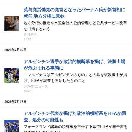
英与党労働党の党首となったバーナム氏が新首相に
就任 地方分権に意欲
地方分権の推進や水道会社の公的管理など公共サービス改革
を目指すという
共同通信
21:23
2026年7月19日
アルゼンチン選手が政治的横断幕を掲げ、決勝出場
が危ぶまれる事態に
「マルビナスはアルゼンチンのもの」との幕を複数選手が掲
げ、FIFAが調査を開始したとのこと
J-CASTニュース
16:45
2026年7月17日
アルゼンチン代表が掲げた政治的横断幕をFIFAが調
査、処分の可能性も
フォークランド諸島の領有権を主張する幕でFIFAが報告書を