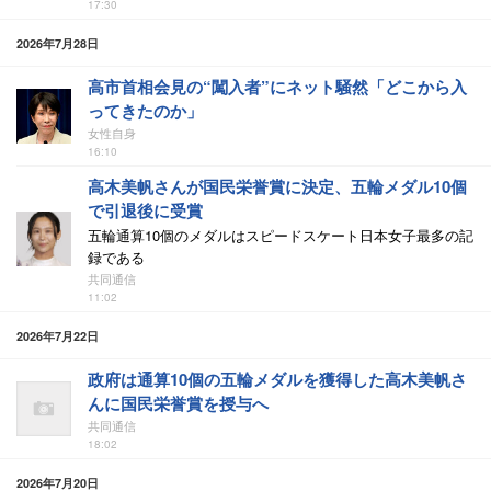
17:30
2026年7月28日
高市首相会見の“闖入者”にネット騒然「どこから入
ってきたのか」
女性自身
16:10
高木美帆さんが国民栄誉賞に決定、五輪メダル10個
で引退後に受賞
五輪通算10個のメダルはスピードスケート日本女子最多の記
録である
共同通信
11:02
2026年7月22日
政府は通算10個の五輪メダルを獲得した高木美帆さ
んに国民栄誉賞を授与へ
共同通信
18:02
2026年7月20日