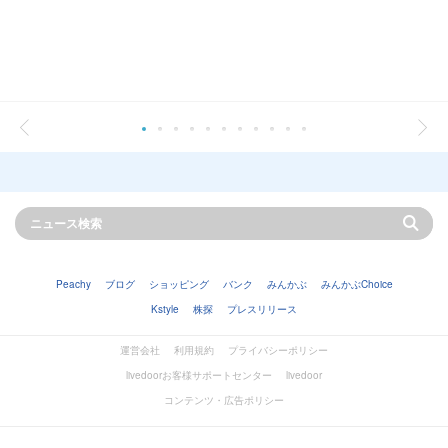
Peachy
ブログ
ショッピング
バンク
みんかぶ
みんかぶChoice
Kstyle
株探
プレスリリース
運営会社
利用規約
プライバシーポリシー
livedoorお客様サポートセンター
livedoor
コンテンツ・広告ポリシー