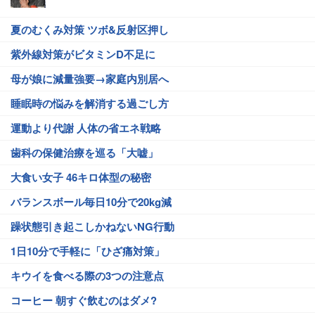
夏のむくみ対策 ツボ&反射区押し
紫外線対策がビタミンD不足に
母が娘に減量強要→家庭内別居へ
睡眠時の悩みを解消する過ごし方
運動より代謝 人体の省エネ戦略
歯科の保健治療を巡る「大嘘」
大食い女子 46キロ体型の秘密
バランスボール毎日10分で20kg減
躁状態引き起こしかねないNG行動
1日10分で手軽に「ひざ痛対策」
キウイを食べる際の3つの注意点
コーヒー 朝すぐ飲むのはダメ?