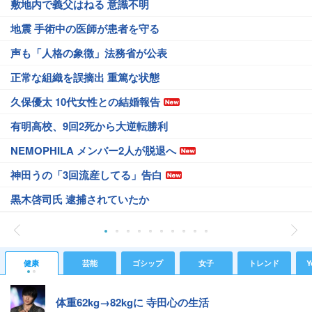
敷地内で義父はねる 意識不明
地震 手術中の医師が患者を守る
声も「人格の象徴」法務省が公表
正常な組織を誤摘出 重篤な状態
久保優太 10代女性との結婚報告
有明高校、9回2死から大逆転勝利
NEMOPHILA メンバー2人が脱退へ
神田うの「3回流産してる」告白
黒木啓司氏 逮捕されていたか
健康
芸能
ゴシップ
女子
トレンド
Y
体重62kg→82kgに 寺田心の生活