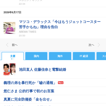
22:34
2026年6月17日
マツコ・デラックス「今はもうジェットコースター
苦手かもね」理由を告白
ABEMA TIMES
20:50
前ヘ
次ヘ
主要
国内
海外
IT 経済
ス
池田直人 佐藤佳奈と電撃結婚
義理の弟を暴行死か「嘘の通報」
悠仁さま 公的行事で初のお言葉
真夏に完全防備姿「金を出せ」