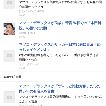
マツコ・デラックスが興奮気味にW杯に言及するも観客の関
心は薄かったそう
日刊ゲンダイDIGITAL
18:05
マツコ・デラックスが民放に苦言 W杯での「本田解
説」の扱いに指摘
Smart FLASH
18:00
マツコ・デラックスがサッカー日本代表に言及「め
っちゃイケメンよ」
W杯の現地観戦も考えていたといい、一番好きな選手は谷口
彰悟だと告白
スポニチアネックス
15:32
2026年6月18日
マツコ・デラックスが「ず～っと比較対象」だった
同い年の有名人を告白
マツコ・デラックスは貴乃花光司氏に「ずっと目の上のたん
こぶ」と言及
スポニチアネックス