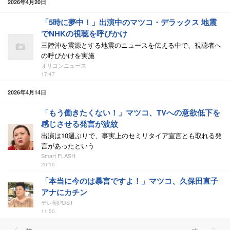
2026年4月20日
「5時に夢中！」出演中のマツコ・デラックス 地震
でNHKの視聴を呼びかけ
三陸沖を震源とする地震のニュースを伝える中で、視聴者へ
の呼びかけを実施
オリコンニュース
17:47
2026年4月14日
「もう働きたくない！」マツコ、TVへの意欲低下を
感じさせる発言が波紋
出演は10週ぶりで、事実上のセミリタイア宣言とも取れる発
言があったという
Smart FLASH
20:10
「本当に今のは暴言ですよ！」マツコ、久保田直子
アナにカチン
テレ朝POST
11:50