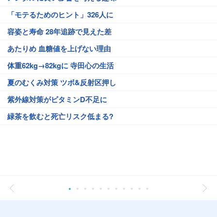
「モテるためのヒント」326人に
容姿と寿命 28年追跡で見えた差
あたりめ 血糖値を上げない理由
体重62kg→82kgに 寺田心の生活
夏のむくみ対策 ツボ&反射区押し
紫外線対策がビタミンD不足に
緑茶を飲むと死亡リスク低まる?