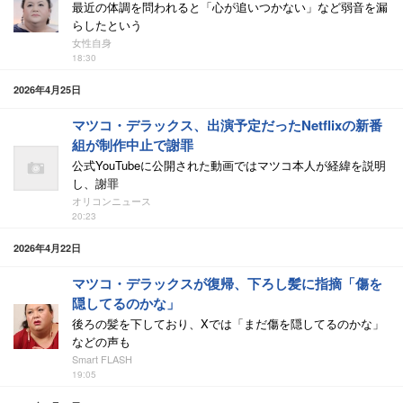
最近の体調を問われると「心が追いつかない」など弱音を漏
らしたという
女性自身
18:30
2026年4月25日
マツコ・デラックス、出演予定だったNetflixの新番
組が制作中止で謝罪
公式YouTubeに公開された動画ではマツコ本人が経緯を説明
し、謝罪
オリコンニュース
20:23
2026年4月22日
マツコ・デラックスが復帰、下ろし髪に指摘「傷を
隠してるのかな」
後ろの髪を下しており、Xでは「まだ傷を隠してるのかな」
などの声も
Smart FLASH
19:05