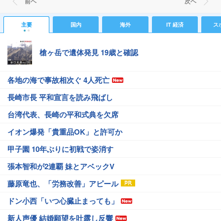
前ヘ
次ヘ
主要
国内
海外
IT 経済
ス
槍ヶ岳で遺体発見 19歳と確認
各地の海で事故相次ぐ 4人死亡
長崎市長 平和宣言を読み飛ばし
台湾代表、長崎の平和式典を欠席
イオン爆発「貴重品OK」と許可か
甲子園 10年ぶりに初戦で姿消す
張本智和が2連覇 妹とアベックV
藤原竜也、「労務改善」アピール
ドン小西「いつ心臓止まっても」
新人声優 結婚願望を吐露し反響