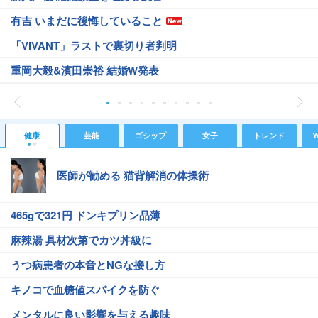
有吉 いまだに後悔していること
「VIVANT」ラストで裏切り者判明
重岡大毅&濱田崇裕 結婚W発表
健康
芸能
ゴシップ
女子
トレンド
Y
医師が勧める 猫背解消の体操術
465gで321円 ドンキプリン品薄
麻辣湯 具材次第でカツ丼級に
うつ病患者の本音とNGな接し方
キノコで血糖値スパイクを防ぐ
メンタルに良い影響を与える趣味