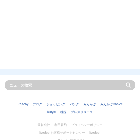
Peachy
ブログ
ショッピング
バンク
みんかぶ
みんかぶChoice
Kstyle
株探
プレスリリース
運営会社
利用規約
プライバシーポリシー
livedoorお客様サポートセンター
livedoor