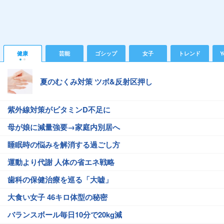
健康
芸能
ゴシップ
女子
トレンド
Y
夏のむくみ対策 ツボ&反射区押し
紫外線対策がビタミンD不足に
母が娘に減量強要→家庭内別居へ
睡眠時の悩みを解消する過ごし方
運動より代謝 人体の省エネ戦略
歯科の保健治療を巡る「大嘘」
大食い女子 46キロ体型の秘密
バランスボール毎日10分で20kg減