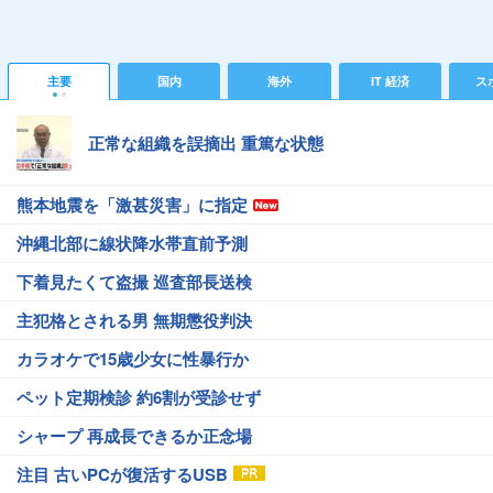
主要
国内
海外
IT 経済
ス
正常な組織を誤摘出 重篤な状態
熊本地震を「激甚災害」に指定
沖縄北部に線状降水帯直前予測
下着見たくて盗撮 巡査部長送検
主犯格とされる男 無期懲役判決
カラオケで15歳少女に性暴行か
ペット定期検診 約6割が受診せず
シャープ 再成長できるか正念場
注目 古いPCが復活するUSB