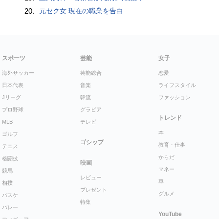
20.
元セク女 現在の職業を告白
スポーツ
芸能
女子
海外サッカー
芸能総合
恋愛
日本代表
音楽
ライフスタイル
Jリーグ
韓流
ファッション
プロ野球
グラビア
トレンド
MLB
テレビ
本
ゴルフ
ゴシップ
教育・仕事
テニス
からだ
格闘技
映画
マネー
競馬
レビュー
車
相撲
プレゼント
グルメ
バスケ
特集
バレー
YouTube