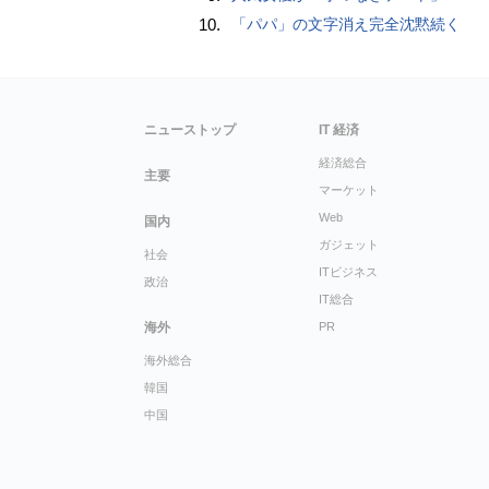
10.
「パパ」の文字消え完全沈黙続く
ニューストップ
IT 経済
経済総合
主要
マーケット
Web
国内
ガジェット
社会
ITビジネス
政治
IT総合
海外
PR
海外総合
韓国
中国