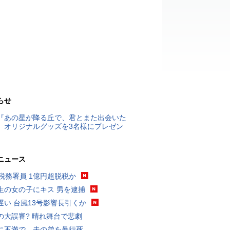
らせ
『あの星が降る丘で、君とまた出会いた
』オリジナルグッズを3名様にプレゼン
ニュース
代税務署員 1億円超脱税か
生の女の子にキス 男を逮捕
遅い 台風13号影響長引くか
の大誤審? 晴れ舞台で悲劇
に不満で…夫の弟を暴行死