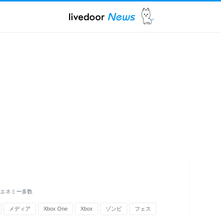
力なエネミー多数
メディア
Xbox One
Xbox
ゾンビ
フェス