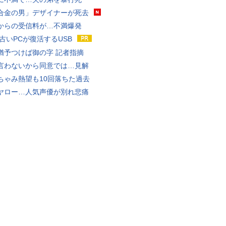
合金の男」デザイナーが死去
からの受信料が…不満爆発
 古いPCが復活するUSB
猶予つけば御の字 記者指摘
言わないから同意では…見解
ちゃみ熱望も10回落ちた過去
ヤロー…人気声優が別れ悲痛