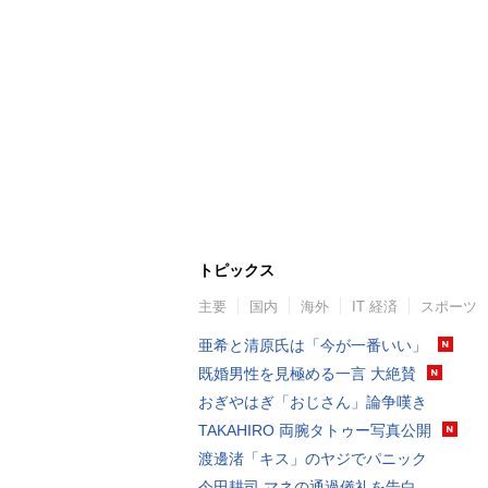
トピックス
主要
国内
海外
IT 経済
スポーツ
亜希と清原氏は「今が一番いい」
既婚男性を見極める一言 大絶賛
おぎやはぎ「おじさん」論争嘆き
TAKAHIRO 両腕タトゥー写真公開
渡邊渚「キス」のヤジでパニック
今田耕司 マネの通過儀礼を告白