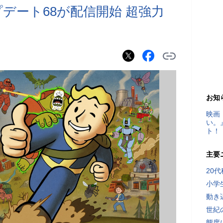
アップデート68が配信開始 超強力
お知
映画
い。
ト！
主要
20
小学
動き
世紀
態度