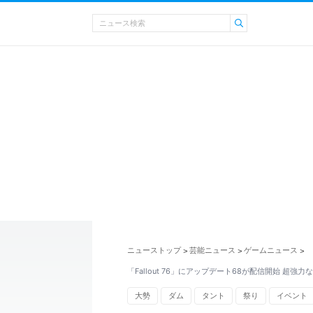
ニューストップ
芸能ニュース
ゲームニュース
>
>
>
「Fallout 76」にアップデート68が配信開始 超強
大勢
ダム
タント
祭り
イベント
ロボット
共産党