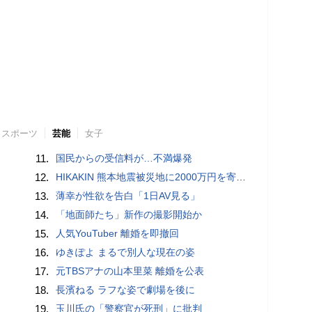
スポーツ
芸能
女子
11.
国民からの受信料が…不満爆発
12.
HIKAKIN 熊本地震被災地に2000万円を寄付「1円でも…支援の輪が広がることを願っています」
13.
薄幸が性欲を告白「1日AV見る」
14.
「地面師たち」新作の撮影開始か
15.
人気YouTuber 離婚を即撤回
16.
ゆきぽよ まるで別人な現在の姿
17.
元TBSアナの山本里菜 離婚を公表
18.
長濱ねる ラフな姿で劇場を後に
19.
玉川氏の「警察官が死刑」に批判