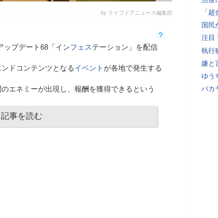
「超
by ライブドアニュース編集部
国民
注目
76」のアップデート68「イン
フェス
テーション」を配信
執行
嫌と
エンドコンテンツとなる
イベント
が各地で発生する
ゆう
閥のエネミーが出現し、報酬を獲得できるという
バカ
記事を読む