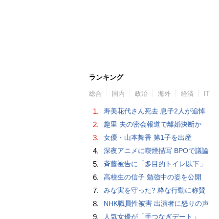
ランキング
総合
国内
政治
海外
経済
IT
1.
寿美花代さん死去 息子2人が追悼
2.
趣里 夫の密会報道で離婚決断か
3.
女優・山本舞香 第1子を出産
4.
深夜アニメに喫煙描写 BPOで議論
5.
斉藤被告に「多目的トイレ以下」
6.
高校生の信子 勉強中の姿を公開
7.
みな実を守った? 粋な行動に称賛
8.
NHK職員性被害 出演者に怒りの声
9.
人気女優が「手つなぎデート」