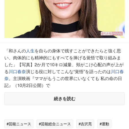
「和さんの
人生
を自らの身体で残すことができたらと強く思
い、肉体的にも精神的にもすべてを捧げる覚悟で取り組みま
した」【写真】2か月で10キロ減量、頬がこけ心配の声が上が
る
川口春奈
演じる役に対してこんな“覚悟”を語ったのは
川口春
奈
。主演映画『ママがもうこの世界にいなくても 私の命の日
記』（10月2日公開）で
続きを読む
#芸能ニュース
#芸能総合ニュース
#吉沢亮
#運動