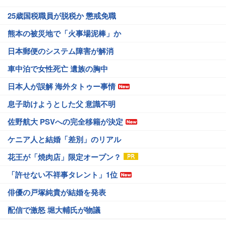
25歳国税職員が脱税か 懲戒免職
熊本の被災地で「火事場泥棒」か
日本郵便のシステム障害が解消
車中泊で女性死亡 遺族の胸中
日本人が誤解 海外タトゥー事情
息子助けようとした父 意識不明
佐野航大 PSVへの完全移籍が決定
ケニア人と結婚「差別」のリアル
花王が「焼肉店」限定オープン？
「許せない不祥事タレント」1位
俳優の戸塚純貴が結婚を発表
配信で激怒 堀大輔氏が物議