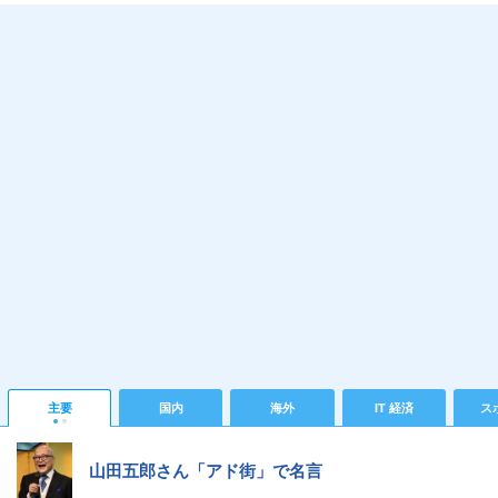
主要
国内
海外
IT 経済
ス
山田五郎さん「アド街」で名言