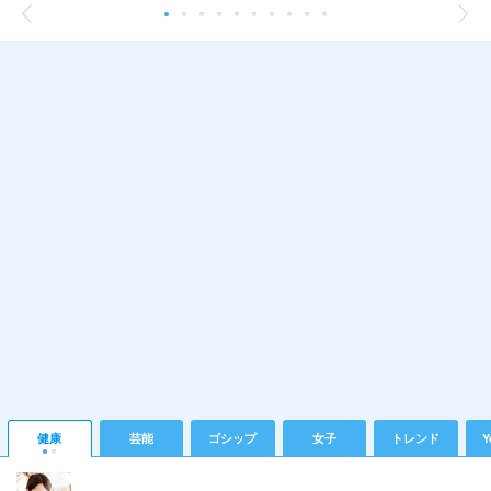
健康
芸能
ゴシップ
女子
トレンド
Y