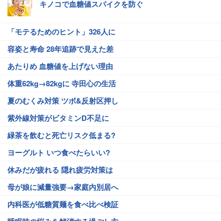
キノコで血糖値スパイクを防ぐ
「モテるためのヒント」326人に
容姿と寿命 28年追跡で見えた差
あたりめ 血糖値を上げない理由
体重62kg→82kgに 寺田心の生活
夏のむくみ対策 ツボ&反射区押し
紫外線対策がビタミンD不足に
緑茶を飲むと死亡リスク低まる?
ヨーグルト いつ食べたらいい?
休みだが疲れる 隠れ疲労対策は
母が娘に減量強要→家庭内別居へ
内科医が低糖質麺を食べ比べ検証