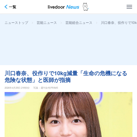
一覧
>
>
>
川口春奈、役作りで10
ニューストップ
芸能ニュース
芸能総合ニュース
川口春奈、役作りで10kg減量「生命の危機になる
危険な状態」と医師が指摘
2026年4月29日 21時0分
写真：週刊女性PRIME