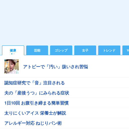
健康
芸能
ゴシップ
女子
トレンド
Y
アトピーで「汚い」扱いされ苦悩
認知症研究で「音」注目される
夫の「産後うつ」にみられる症状
1日10回 お腹引き締まる簡単習慣
太りにくいアイス 栄養士が解説
アレルギー対応 ねじりパン術