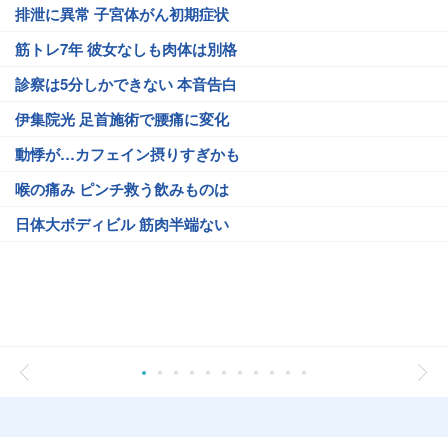
排泄に異常 子宮体がん初期症状
筋トレ7年 彼女なしも肉体は別格
診察は5分しかできない 本音告白
伊集院光 足首施術で腰痛に変化
動悸が…カフェイン摂りすぎかも
喉の痛み ピンチ救う飲みものは
日体大ボディビル 筋肉半端ない