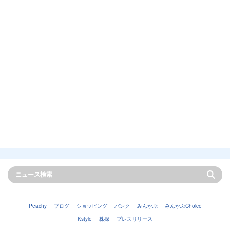
Peachy
ブログ
ショッピング
バンク
みんかぶ
みんかぶChoice
Kstyle
株探
プレスリリース