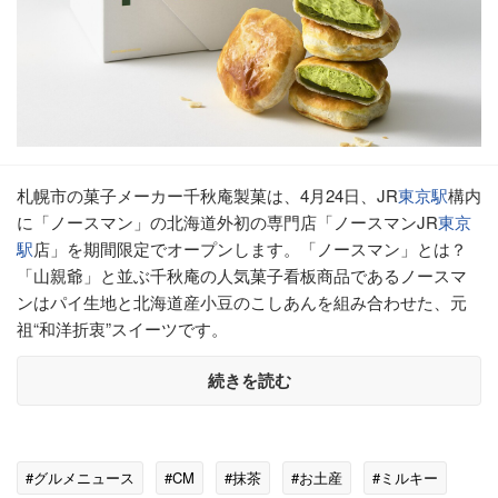
札幌市の菓子メーカー千秋庵製菓は、4月24日、JR
東京駅
構内
に「ノースマン」の北海道外初の専門店「ノースマンJR
東京
駅
店」を期間限定でオープンします。「ノースマン」とは？
「山親爺」と並ぶ千秋庵の人気菓子看板商品であるノースマ
ンはパイ生地と北海道産小豆のこしあんを組み合わせた、元
祖“和洋折衷”スイーツです。
続きを読む
#グルメニュース
#CM
#抹茶
#お土産
#ミルキー