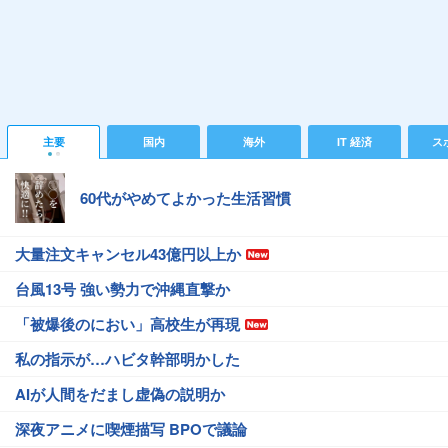
主要
国内
海外
IT 経済
ス
60代がやめてよかった生活習慣
大量注文キャンセル43億円以上か
台風13号 強い勢力で沖縄直撃か
「被爆後のにおい」高校生が再現
私の指示が…ハビタ幹部明かした
AIが人間をだまし虚偽の説明か
深夜アニメに喫煙描写 BPOで議論