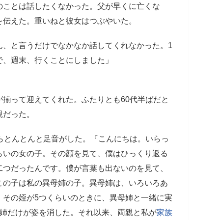
ことは話したくなかった。父が早くに亡くな
を伝えた。重いねと彼女はつぶやいた。
ん、と言うだけでなかなか話してくれなかった。1
で、週末、行くことにしました」
」
揃って迎えてくれた。ふたりとも60代半ばだと
親だった。
らとんとんと足音がした。『こんにちは。いらっ
らいの女の子。その顔を見て、僕はひっくり返る
二つだったんです。僕が言葉も出ないのを見て、
この子は私の異母姉の子。異母姉は、いろいろあ
。その姪が5つくらいのときに、異母姉と一緒に実
母姉だけが姿を消した。それ以来、両親と私が
家族