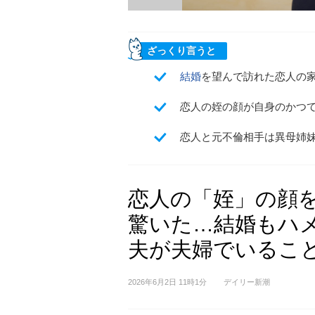
ざっくり言うと
結婚
を望んで訪れた恋人の
恋人の姪の顔が自身のかつ
恋人と元不倫相手は異母姉
恋人の「姪」の顔
驚いた…結婚もハメ
夫が夫婦でいるこ
2026年6月2日 11時1分
デイリー新潮