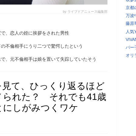
京都
by ライブドアニュース編集部
万波
藤原
人気Y
家で、恋人の姪に挨拶をされた男性
VI
ての不倫相手にうり二つで驚愕したという
パー
オリ
妹で、元不倫相手は娘を置いて失踪していたそう
を見て、ひっくり返るほど
られた？ それでも41歳
とにしがみつくワケ