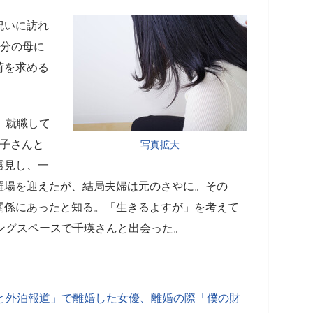
祝いに訪れ
自分の母に
荷を求める
、就職して
布子さんと
写真拡大
露見し、一
羅場を迎えたが、結局夫婦は元のさやに。その
関係にあったと知る。「生きるよすが」を考えて
ングスペースで千瑛さんと出会った。
と外泊報道」で離婚した女優、離婚の際「僕の財