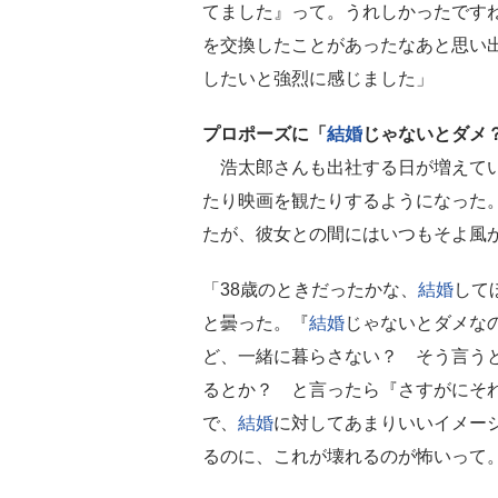
てました』って。うれしかったです
を交換したことがあったなあと思い
したいと強烈に感じました」
プロポーズに「
結婚
じゃないとダメ
浩太郎さんも出社する日が増えてい
たり映画を観たりするようになった
たが、彼女との間にはいつもそよ風
「38歳のときだったかな、
結婚
して
と曇った。『
結婚
じゃないとダメな
ど、一緒に暮らさない？ そう言う
るとか？ と言ったら『さすがにそ
で、
結婚
に対してあまりいいイメー
るのに、これが壊れるのが怖いって