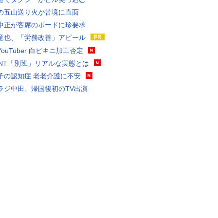
の五山送り火が苦境に直面
中正が客席のボードに珍要求
竜也、「労務改善」アピール
ouTuber 白ビキニ加工否定
VANT「別班」リアルな実態とは
子の認知症 老老介護に不安
ラジ中田、帰国後初のTV出演