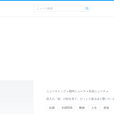
ニューストップ
国内ニュース
社会ニュース
>
>
>
恋人の「姪」の顔を見て、ひっくり返るほど驚いた…
結婚
夫婦関係
離婚
人生
家族