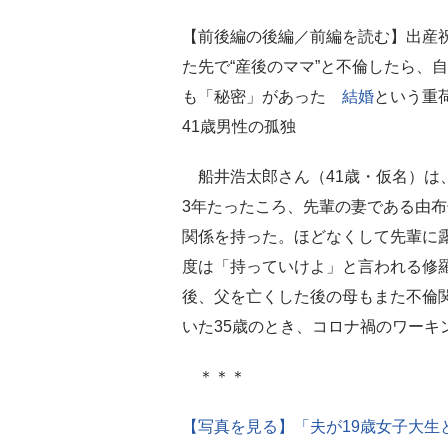
【前後編の後編／前編を読む】出産
た先で“産後のママ”と不倫したら、
も「秘密」があった
結婚
という重
41歳男性の孤独
船井浩太郎さん（41歳・仮名）は
3年たったころ、先輩の妻である由
関係を持った。ほどなくして先輩に
度は「持っていけよ」と言われる修
後、父を亡くした後の母もまた不倫
いた35歳のとき、コロナ禍のワーキ
＊＊＊
【写真を見る】「夫が19歳女子大生