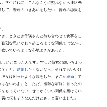
ね。学生時代に、こんなふうに照れながら連絡先
出して。普通のつきあいをしたい、普通の恋愛を
？」
き、ときどき千瑛さんと待ち合わせて食事をし
。強烈な思いがわき起こるような関係ではなかっ
が吹いているような心地よさがあった。
ほしいと言ったんです。すると彼女の顔がちょっ
の？』と。
結婚
したくないなら、それでもいいけ
と彼女は困ったような顔をした。まさか
結婚
して
れはないわよ』と。ただ、複雑な家庭に育ったの
ジをもっていない、せっかくいい関係を築けてい
。実は僕もそうなんだけどさ、と言いました」