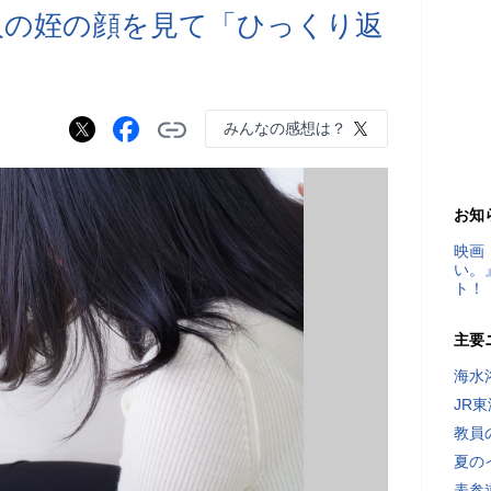
人の姪の顔を見て「ひっくり返
みんなの感想は？
お知
映画
い。
ト！
主要
海水
JR
教員
夏の
表参