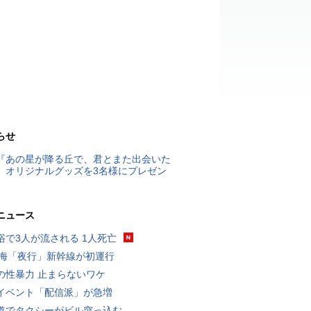
らせ
『あの星が降る丘で、君とまた出会いた
』オリジナルグッズを3名様にプレゼン
ニュース
浴で3人が流される 1人死亡
東海「夜行」新幹線が初運行
の性暴力 止まらないワケ
イベント「配信派」が急増
道でタクシーがビル突っ込む