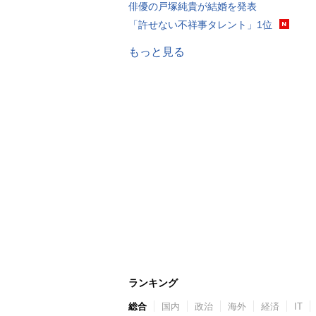
俳優の戸塚純貴が結婚を発表
「許せない不祥事タレント」1位
もっと見る
ランキング
総合
国内
政治
海外
経済
IT