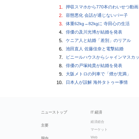
1.
押収スマホから770本のわいせつ動画 15歳少女に酒と薬飲ませ性的暴行か 54歳男を再逮捕 「薬もありますよ」とSNS
2.
容態悪化 会話が通じないパー子
3.
体重62kg→82kgに 寺田心の生活
4.
俳優の及川光博が結婚を発表
5.
ケニア人と結婚「差別」のリアル
6.
池田直人 佐藤佳奈と電撃結婚
7.
ビニールハウスからシャインマスカット約200房を盗んだ疑い ネットで販売か 無職の男（42）逮捕 
8.
俳優の戸塚純貴が結婚を発表
9.
大阪メトロの列車で「煙が充満」
10.
日本人が誤解 海外タトゥー事情
ニューストップ
IT 経済
経済総合
主要
マーケット
Web
国内