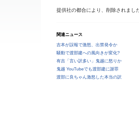
提供社の都合により、削除されまし
関連ニュース
吉本が誤報で激怒、出禁発令か
騒動で渡部建への風向きが変化?
有吉「言い訳多い」鬼越に怒りか
鬼越 YouTubeでも渡部建に謝罪
渡部に良ちゃん激怒した本当の訳