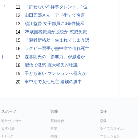
で誘い出し
11.
「許せない不祥事タレント」1位
12.
山田五郎さん「アド街」で名言
13.
須江監督 女子部員に3条件提示
14.
25歳国税職員が脱税か 懲戒免職
15.
「避難所格差」生まれてしまう訳
16.
ラグビー選手が熱中症で倒れ死亡
岡山県警
17.
森喜朗氏の「影響力」が減退か
18.
配信で激怒 堀大輔氏が物議
19.
子ども追い マンションへ侵入か
20.
車中泊で女性死亡 遺族の胸中
スポーツ
芸能
女子
海外サッカー
芸能総合
恋愛
日本代表
音楽
ライフスタイル
Jリーグ
韓流
ファッション