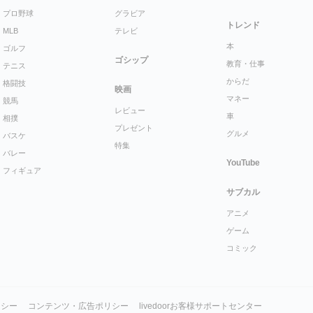
プロ野球
グラビア
トレンド
MLB
テレビ
本
ゴルフ
ゴシップ
教育・仕事
テニス
からだ
格闘技
映画
マネー
競馬
レビュー
車
相撲
プレゼント
グルメ
バスケ
特集
バレー
YouTube
フィギュア
サブカル
アニメ
ゲーム
コミック
リシー
コンテンツ・広告ポリシー
livedoorお客様サポートセンター