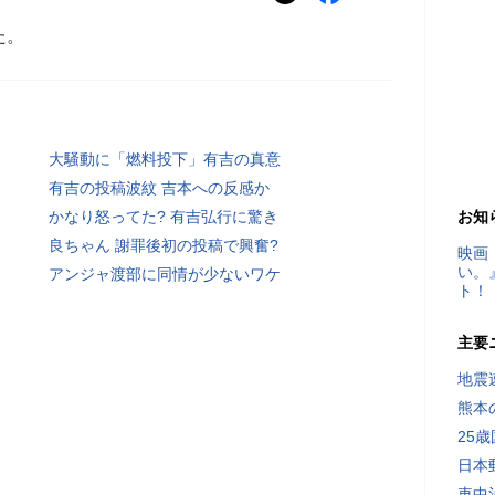
た。
大騒動に「燃料投下」有吉の真意
有吉の投稿波紋 吉本への反感か
かなり怒ってた? 有吉弘行に驚き
お知
良ちゃん 謝罪後初の投稿で興奮?
映画
い。
アンジャ渡部に同情が少ないワケ
ト！
主要
地震速
熊本
25
日本
車中