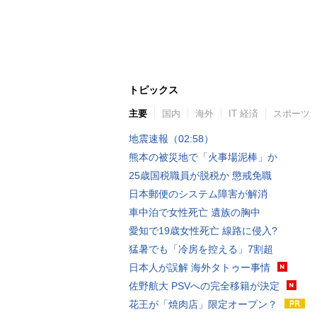
トピックス
主要
国内
海外
IT 経済
スポーツ
地震速報（02:58）
熊本の被災地で「火事場泥棒」か
25歳国税職員が脱税か 懲戒免職
日本郵便のシステム障害が解消
車中泊で女性死亡 遺族の胸中
愛知で19歳女性死亡 線路に侵入?
猛暑でも「冷房を控える」7割超
日本人が誤解 海外タトゥー事情
佐野航大 PSVへの完全移籍が決定
花王が「焼肉店」限定オープン？