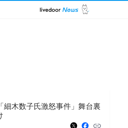
「細木数子氏激怒事件」舞台裏
け