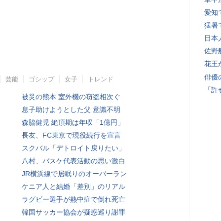
愛知
猛暑
日本
佐野
花王
俳優
芸能
ゴシップ
女子
トレンド
「許
被災の熊本 室外機の窃盗相次ぐ
息子助けようとした父 意識不明
森脇健児 絶頂期は年収「1億円」
長友、FC東京で現役続行を宣言
スクバル「デトロイト戻りたい」
八村、バスケ代表活動の思い激白
JR横浜線で居眠りのオーバーラン
ケニア人と結婚「差別」のリアル
ラグビー選手が熱中症で倒れ死亡
韓国サッカー協会が疑惑巡り謝罪