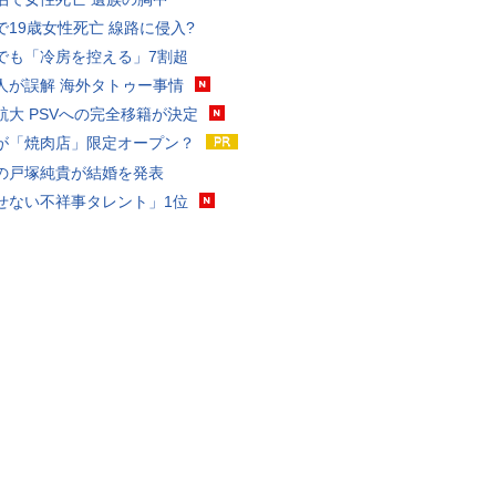
で19歳女性死亡 線路に侵入?
でも「冷房を控える」7割超
人が誤解 海外タトゥー事情
航大 PSVへの完全移籍が決定
が「焼肉店」限定オープン？
の戸塚純貴が結婚を発表
せない不祥事タレント」1位