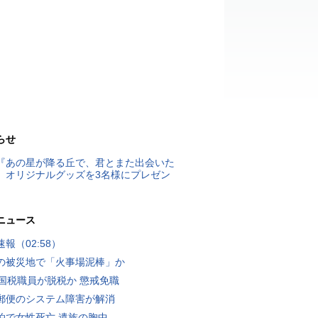
らせ
『あの星が降る丘で、君とまた出会いた
』オリジナルグッズを3名様にプレゼン
ニュース
報（02:58）
の被災地で「火事場泥棒」か
歳国税職員が脱税か 懲戒免職
郵便のシステム障害が解消
泊で女性死亡 遺族の胸中