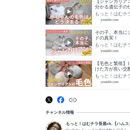
【ジャンガリア
分かる遺伝子の
もっと！はむチラ
youtube.com
その子、本当に
ドの真実！
もっと！はむチラ
youtube.com
【毛色と繁殖】
けた方が良い交
もっと！はむチラ
youtube.com
チャンネル情報
もっと！はむチラ長屋ch.【ハムス