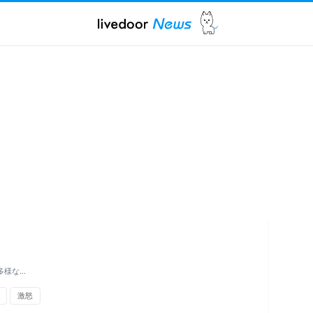
多様な…
激怒