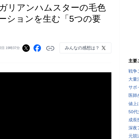
ガリアンハムスターの毛色
ーションを生む「5つの要
みんなの感想は？
2日 19時37分
主要
戦争
大量
サボ
医師
値上
50
成長
深夜
元競