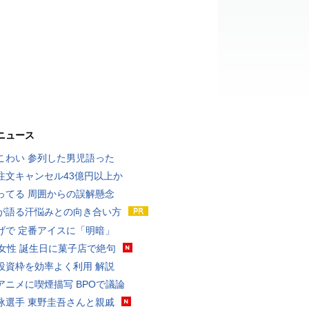
ニュース
こわい 参列した男児語った
注文キャンセル43億円以上か
ってる 周囲からの誤解懸念
が語る汗悩みとの向き合い方
げで 定番アイスに「明暗」
代女性 誕生日に菓子店で絶句
投資枠を効率よく利用 解説
アニメに喫煙描写 BPOで議論
泳選手 東野圭吾さんと親戚