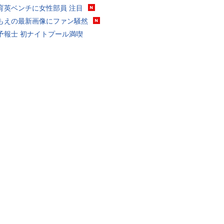
育英ベンチに女性部員 注目
もえの最新画像にファン騒然
予報士 初ナイトプール満喫