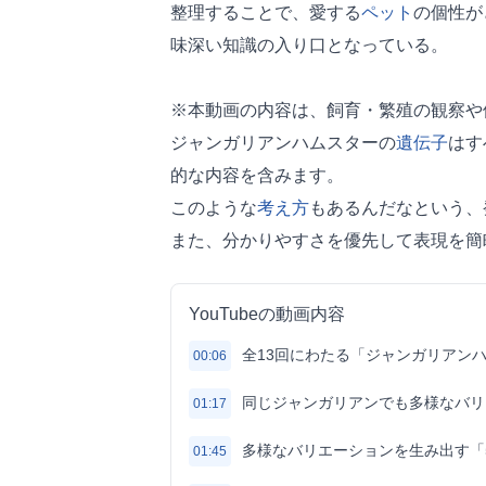
整理することで、愛する
ペット
の個性が
味深い知識の入り口となっている。
※本動画の内容は、飼育・繁殖の観察や
ジャンガリアンハムスターの
遺伝子
はす
的な内容を含みます。
このような
考え方
もあるんだなという、
また、分かりやすさを優先して表現を簡
YouTubeの動画内容
全13回にわたる「ジャンガリアン
00:06
同じジャンガリアンでも多様なバリ
01:17
多様なバリエーションを生み出す「
01:45