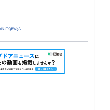
6siN1TQBWgA