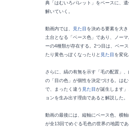
典「はむいろパレット」をベースに、遺
解いていく。
動画内では、
見た目
を決める要素を大き
土台となる「ベース色」であり、ノーマ
ーの4種類が存在する。2つ目は、ベー
たり黄色っぽくなったりと
見た目
を変化
さらに、縞の有無を示す「毛の配置」、
の「目の色」が個性を決定づける。はむ
で、まったく違う
見た目
が誕生します」
ョンを生み出す理由であると解説した。
動画の最後には、縦軸にベース色、横軸
が全13回でめぐる毛色の世界の地図で