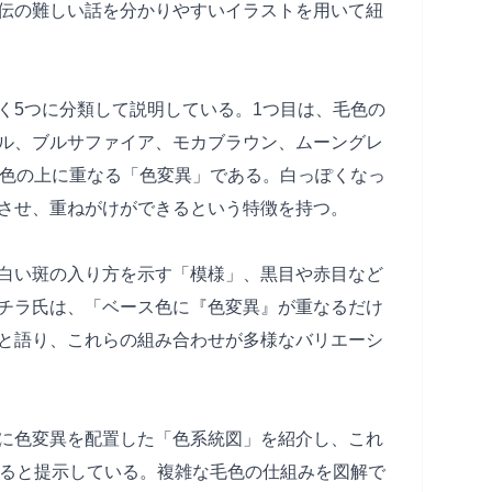
伝の難しい話を分かりやすいイラストを用いて紐
く5つに分類して説明している。1つ目は、毛色の
ル、ブルサファイア、モカブラウン、ムーングレ
ス色の上に重なる「色変異」である。白っぽくなっ
させ、重ねがけができるという特徴を持つ。
白い斑の入り方を示す「模様」、黒目や赤目など
チラ氏は、「ベース色に『色変異』が重なるだけ
と語り、これらの組み合わせが多様なバリエーシ
に色変異を配置した「色系統図」を紹介し、これ
あると提示している。複雑な毛色の仕組みを図解で