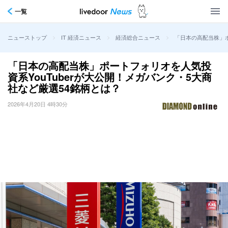
一覧
>
>
>
「日本の高配当株」ポ
ニューストップ
IT 経済ニュース
経済総合ニュース
「日本の高配当株」ポートフォリオを人気投
資系YouTuberが大公開！メガバンク・5大商
社など厳選54銘柄とは？
2026年4月20日 4時30分