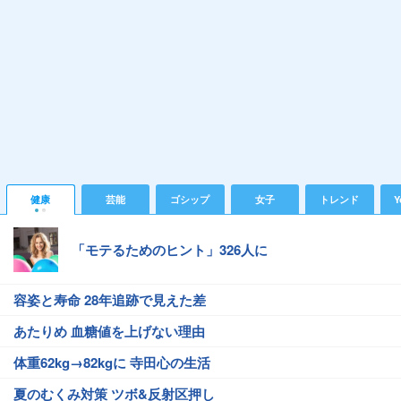
健康
芸能
ゴシップ
女子
トレンド
Y
「モテるためのヒント」326人に
容姿と寿命 28年追跡で見えた差
あたりめ 血糖値を上げない理由
体重62kg→82kgに 寺田心の生活
夏のむくみ対策 ツボ&反射区押し