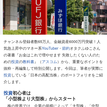
チャンネル登録者数65万人、金融資産6000万円突破！人
気急上昇中のマネー系
YouTuber
・
節約
オタクふゆこさん
の著書『お金はこれで増やせます 失敗したくない人のた
めの
投資
の
教科書
』（
アスコム
）から、重要なポイントを
抜粋・再編集して特別公開します。今回は、筆者が実際に
投資
している「日本の高配当株」のポートフォリオをご紹
介します。
投資
初心者は
「小型株より大型株」からスタート
株の世界では、企業の規模によって「大型株」「中型