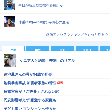
中日が新庄監督招聘を検討か
体重62kg→82kgに 寺田心の生活
画像アクセスランキングをもっと見る
主要
国内
海外
IT 経済
ス
ケニア人と結婚「差別」のリアル
蓮池薫さんの母が94歳で死去
池袋暴走事故 加害者家族の苦悩
秋篠宮家が「ご静養」されない訳
円安影響考えず 豪遊する家庭も
子ども追い マンションへ侵入か