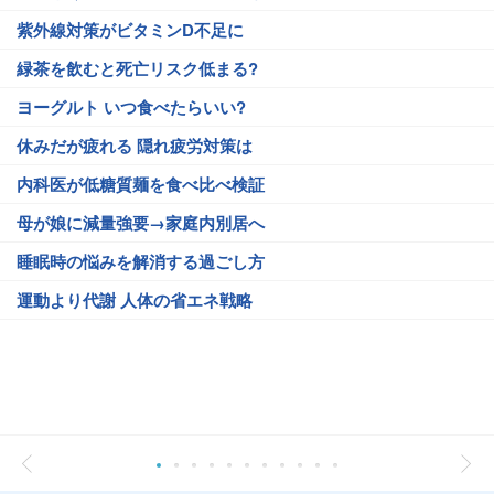
紫外線対策がビタミンD不足に
緑茶を飲むと死亡リスク低まる?
ヨーグルト いつ食べたらいい?
休みだが疲れる 隠れ疲労対策は
内科医が低糖質麺を食べ比べ検証
母が娘に減量強要→家庭内別居へ
睡眠時の悩みを解消する過ごし方
運動より代謝 人体の省エネ戦略