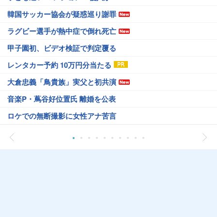
韓国サッカー協会が疑惑巡り謝罪
ラグビー選手が熱中症で倒れ死亡
甲子園初、ビデオ検証で判定覆る
レンタカー予約 10万円分当たる
大倉忠義「鳥貴族」実父と初共演
音楽P・蔦谷好位置氏 離婚を公表
ロケでの無断撮影に女性アナ苦言