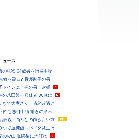
ニュース
市の強盗 64歳男を指名手配
歳患者を殴る? 看護助手の男
子トイレに全裸の男」逮捕
中の八田與一容疑者 30歳に
んなで大家さん」債務超過に
14回も忌引申請 驚きの結末
が語る汗悩みとの向き合い方
みつで血糖値スパイク発生は
家の杉山 退院後に大好物