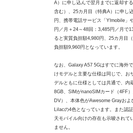
A）に申し込んで翌月までに返却すると実
含む）、25カ月目（特典A）に申し込
円、携帯電話サービス「Y!mobile」
円／月＋24～48回：3,485円／
ると実質負担額4,980円、25カ月
負担額9,960円となっています。
なお、Galaxy A57 5Gはすで
けモデルと主要な仕様は同じで、おサ
デルともに仕様としては共通で、内蔵
8GB、SIMがnanoSIMカード（4F
DV）、本体色がAwesome GrayおよびAw
Lilacの4色となっています。また
天モバイル向けの存在も示唆されて
ません。