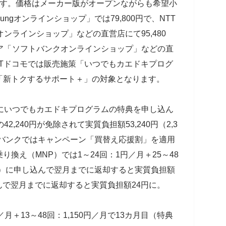
ます。価格はメーカー版がオープンながらも希望小
ungオンラインショップ」では79,800円で、NTT
オンラインショップ」などの直営店にて95,480
ア「
ソフトバンクオンラインショップ」などの直
NTTドコモでは販売施策「いつでもカエドキプログ
「新トクするサポート＋」の対象となります。
目にいつでもカエドキプログラムの特典を申し込ん
,240円が免除されて実質負担額53,240円（2,3
ソフトバンクではキャンペーン「買替え応援割」を適用
換え（MNP）では1～24回：1円／月＋25～48
典A）に申し込んで翌月までに返却すると実質負担額
込んで翌月までに返却すると実質負担額24円に。
／月＋13～48回：1,150円／月で13カ月目（特典