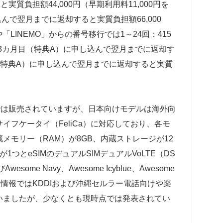
質負担額44,000円（早期利用料11,000円を
んで翌月までに返却すると実質負担額66,000
や「LINEMO」からの番号移行では1～24回：415
月で13カ月目（特典A）に申し込んで翌月までに返却す
目（特典A）に申し込んで翌月までに返却すると実質
に海外では販売されていますが、日本向けモデルは海外向
イフケータイ（FeliCa）に対応しており、各モ
メモリー（RAM）が8GB、内蔵ストレージが12
F）が1つとeSIMのデュアルSIMデュアルVoLTE（DS
esome Navy、Awesome Icyblue、Awesome
認証情報ではKDDIおよび沖縄セルラー電話向けや楽
いましたが、少なくとも現時点では発表されてい