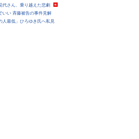
花代さん、乗り越えた悲劇
でいい 斉藤被告の事件見解
の人最低」ひろゆき氏へ私見