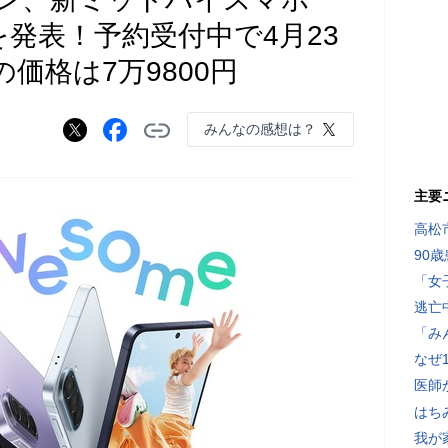
5G」を発表！予約受付中で4月23
価格は7万9800円
みんなの感想は？
主要
高松
90
「女
逃亡
「み
なぜ
医師
はち
我が