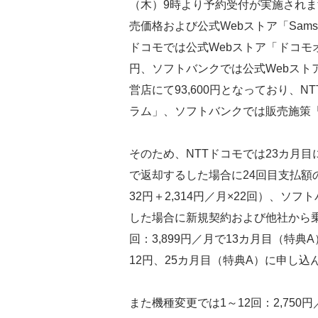
（木）9時より予約受付が実施され
売価格および公式Webストア「Sams
ドコモでは公式Webストア「
ドコモ
円、ソフトバンクでは公式Webスト
営店にて93,600円となっており、
ラム」、ソフトバンクでは販売施策
そのため、NTTドコモでは23カ月
で返却するした場合に24回目支払額の42
32円＋2,314円／月×22回）、
した場合に新規契約および他社から乗り
回：3,899円／月で13カ月目（特
12円、25カ月目（特典A）に申し
また機種変更では1～12回：2,750円