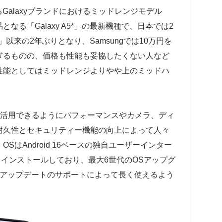
が展開するGalaxyブランドにおけるミッドレンジモデル
品となる「Galaxy A5*」の最新機種で、日本では2
 5G」以来の2年ぶりとなり、Samsungでは10万円を
ぎるものの、価格も性能も妥協したくない人など
性能としてはミッドレンジよりやや上のミッドハ
を最大限に活用できるようにパフォーマンスやカメラ、ディ
耐久性とセキュリティー機能の向上によって人々
はAndroid 16ベースの独自ユーザーインター
」をプリインストールしており、最大6世代のOSアップグ
ーアップデートのサポートによって長く使えるよう