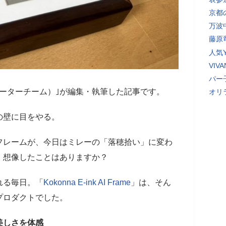
京都
万波
藤原
人気Y
VI
パー
ーターチーム）｣が編集・執筆した記事です。
オリ
の壁に目をやる。
フレームが、今日はミレーの「落穂拾い」に変わ
、想像したことはありますか？
れる毎日。「
Kokonna E-ink AI Frame
」は、そん
プロダクトでした。
美しさを体感