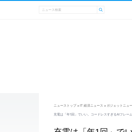
ニューストップ
IT 経済ニュース
ガジェットニュ
>
>
充電は「年1回」でいい。コードレスすぎるAIフレー
充電は「年1回」で