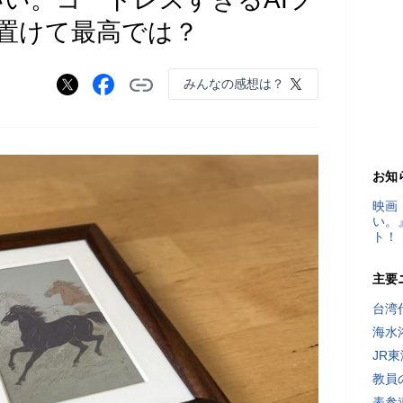
置けて最高では？
みんなの感想は？
お知
映画
い。
ト！
主要
台湾
海水
JR
教員
表参