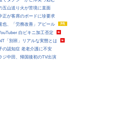
の五山送り火が苦境に直面
中正が客席のボードに珍要求
竜也、「労務改善」アピール
ouTuber 白ビキニ加工否定
VANT「別班」リアルな実態とは
子の認知症 老老介護に不安
ラジ中田、帰国後初のTV出演