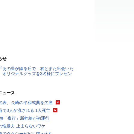
らせ
『あの星が降る丘で、君とまた出会いた
』オリジナルグッズを3名様にプレゼン
ニュース
代表、長崎の平和式典を欠席
浴で3人が流される 1人死亡
東海「夜行」新幹線が初運行
の性暴力 止まらないワケ
道でタクシーがビル突っ込む