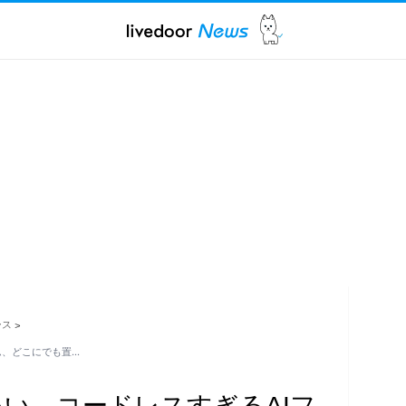
ース
>
ム、どこにでも置…
いい。コードレスすぎるAIフ