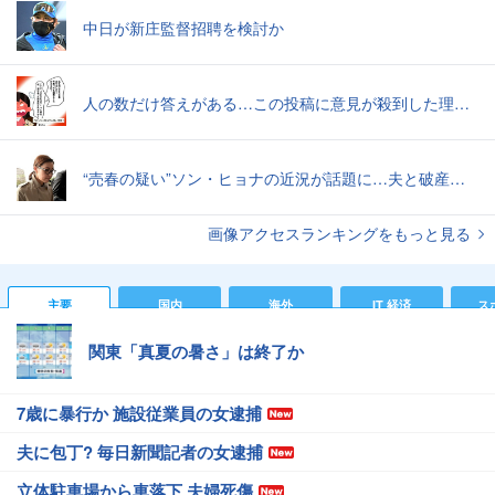
中日が新庄監督招聘を検討か
人の数だけ答えがある…この投稿に意見が殺到した理由｜これって不倫旅行ですか？【ママリ】
“売春の疑い”ソン・ヒョナの近況が話題に…夫と破産寸前で別居、うつ病から対人恐怖症まで
画像アクセスランキングをもっと見る
主要
国内
海外
IT 経済
ス
関東「真夏の暑さ」は終了か
7歳に暴行か 施設従業員の女逮捕
夫に包丁? 毎日新聞記者の女逮捕
立体駐車場から車落下 夫婦死傷