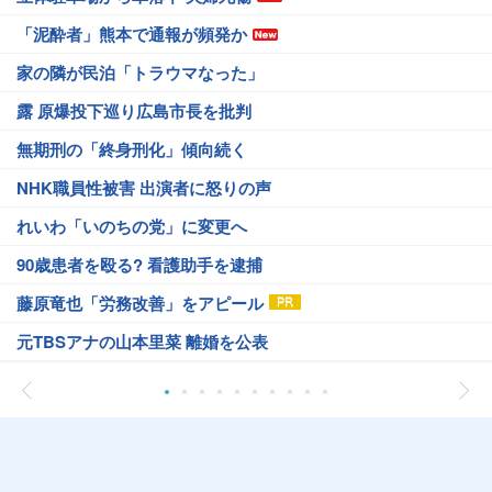
「泥酔者」熊本で通報が頻発か
家の隣が民泊「トラウマなった」
露 原爆投下巡り広島市長を批判
無期刑の「終身刑化」傾向続く
NHK職員性被害 出演者に怒りの声
れいわ「いのちの党」に変更へ
90歳患者を殴る? 看護助手を逮捕
藤原竜也「労務改善」をアピール
元TBSアナの山本里菜 離婚を公表