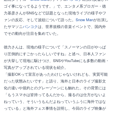
ゴイ事になってるようです。」で、エンタメ系ブロガー・徳
力基彦さんがSNSなどで話題となった現地ライブの様子やフ
ァンの反応、そして波紋について語った。
Snow Man
が出演し
たサマソニ
バンコク
は、世界規模の音楽イベントで、国内外
でその動向が注目を集めていた。
徳力さんは、現地の様子について「スノーマンの日がやっぱ
り圧倒的にすごかったらしいですね」と述べ、日本人ファン
が大挙して現地に駆けつけ、SNSやYouTubeにも多数の動画・
写真がアップされている現状を紹介。
「撮影OKって宣言があったわけじゃないけれども、実質可能
だった状態みたいです」と語り、海外と日本のライブ撮影文
化の違いや規約とのグレーゾーンにも触れた。その背景には
「もうスマホは皆持ってるんだから、撮るのは仕方がないよ
ねっていう、そういうもんだよねっていうふうに海外ではな
っている」と海外フェス事情を説明し、今回のライブ映像が