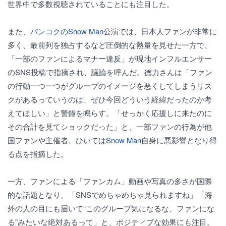
世界中で多数視聴されていることにも注目した。
また、
バンコク
の
Snow Man
公演では、日本人ファンが非常に
多く、最前列を独占するなど圧倒的な熱量を見せた一方で、
「一部のファンによるマナー違反」が現地インフルエンサー
のSNS投稿で指摘され、議論を呼んだ。徳力さんは「ファン
の行動一つ一つがグループのイメージを悪くしてしまうリス
クがあるっていうのは、ぜひ今回どういう経緯だったのか考
えてほしい」と警鐘を鳴らす。「せっかく応援しに来たのに
その合計を見てショックだった」と、一部ファンの行為が他
国ファンや主催者、ひいては
Snow Man
自身に悪影響となり得
る点を指摘した。
一方、ファンによる「ファンカム」動画や写真の多さが国際
的な話題となり、「SNSでめちゃめちゃ見られますね」「海
外の人の目にも届いて“このグループ気になるな、ファンにな
る”みたいな絶対あるって」と、ポジティブな効果にも注目。