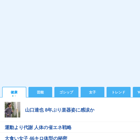
健康
芸能
ゴシップ
女子
トレンド
Y
山口達也 8年ぶり楽器姿に感涙か
運動より代謝 人体の省エネ戦略
大食い女子 46キロ体型の秘密