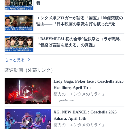
義
エンタメ系ブロガーが語る「国宝」100億突破の
理由――『日本映画の常識を打ち破った“覚
悟”』
「BABYMETAL初の全米9位快挙とコラボ戦略、
『音楽は言語を超える』の真髄」
もっと見る
関連動画（外部リンク）
Lady Gaga. Poker face : Coachella 2025
Headliner, April 11th
徳力の「エンタメのミライ」
youtube.com
XG. NEW DANCE : Coachella 2025
Sahara, April 13th
徳力の「エンタメのミライ」