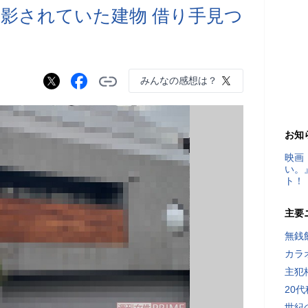
影されていた建物 借り手見つ
みんなの感想は？
お知
映画
い。
ト！
主要
無銭
カラ
主犯
20
世紀