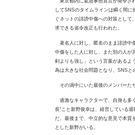
東京都内に緊急事態宣言が発令され
してSNSのタイムラインは瞬く間に
ぐネットの誹謗中傷への対策として、
求できる省令改正も行われた。
著名人に対し、匿名のまま誹謗中傷
中傷をした人に対し、また別の人が
剣よりも強し」という言葉があるよ
為は大きな社会問題となり、SNSと
その渦中にいた最後のメンバーたち
過激なキャラクターで、自身も多く
長”こと新野俊幸は、経営している
だ。最後まで、中立的な意見で本質を
とした新野がいる。