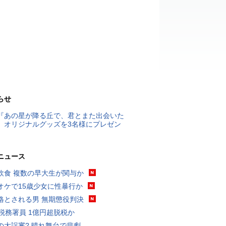
らせ
『あの星が降る丘で、君とまた出会いた
』オリジナルグッズを3名様にプレゼン
ニュース
飲食 複数の早大生が関与か
オケで15歳少女に性暴行か
格とされる男 無期懲役判決
代税務署員 1億円超脱税か
の大誤審? 晴れ舞台で悲劇