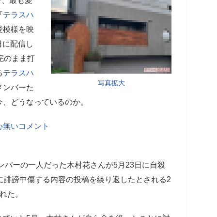
で、最も愛
『
テラスハ
愛模様を映
日に配信し
完のまま打
る
テラスハ
写真拡大
メンバーた
今、どうなっているのか。
心無いコメント
ンバーの一人だった木村花さんが5月23日に自殺
に誹謗中傷する内容の投稿を繰り返したとされる2
された。