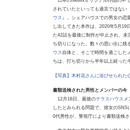
日本のNetflixオリジナル作品の中
されていたといっても過言ではない
ウス
』。シェアハウスでの男女の恋
し出してきた本作は、2020年5月19
た42話を最後に制作が中止され、未
ち切りになった。数々の思い出に残
ウス
自体と、そこで時間を過ごした
ちは、打ち切りから半年以上経った
【写真】木村花さんに浴びせられた
書類送検された男性とメンバーの今
12月16日、最後の
テラスハウス
メ
したとみられる問題で、彼女のSNS
0代男性が、警視庁により書類送検