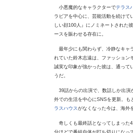
小悪魔的なキャラクターで
テラス
ラビアを中心に、芸能活動を続けて
しい顔100人』にノミネートされた
ースを賑わせる存在に。
最年少にも関わらず、冷静なキャ
れていた鈴木志遠は、ファッション
誠実な印象が強かった彼は、通って
うだ。
39話からの出演で、数話しか出演
外での生活を中心にSNSを更新。も
ラスハウス
がなくなった今は、海外
奇しくも最終話となってしまった4
分ほどで番組自体が打ち切りになっ