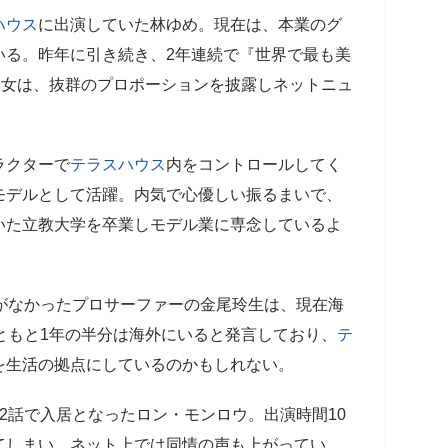
ハウス
に出演していた林ゆめ。現在は、本業のグ
いる。昨年に引き続き、2年連続で『世界で最も美
彼女は、抜群のプロポーションを披露しネットニュ
ラクターで
テラスハウス
内をコントロールしてく
モデルとして活躍。内気で心優しい振るまいで、
いた立教大学を卒業しモデル業に専念しているよ
がなかったプロサーファーの金尾玲生は、現在海
ともと1年の半分は海外にいると発言しており、
テ
を生活の拠点にしているのかもしれない。
2話で入居となったロン・モンロウ。出演時間10
てしまい、ネット上では同情の声も上がってい