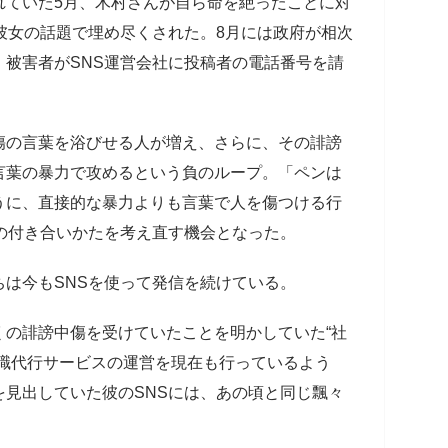
ていた5月、木村さんが自ら命を絶ったことに対
彼女の話題で埋め尽くされた。8月には政府が相次
被害者がSNS運営会社に投稿者の電話番号を請
の言葉を浴びせる人が増え、さらに、その誹謗
言葉の暴力で攻めるという負のループ。「ペンは
うに、直接的な暴力よりも言葉で人を傷つける行
の付き合いかたを考え直す機会となった。
は今もSNSを使って発信を続けている。
の誹謗中傷を受けていたことを明かしていた“社
退職代行サービスの運営を現在も行っているよう
見出していた彼のSNSには、あの頃と同じ飄々