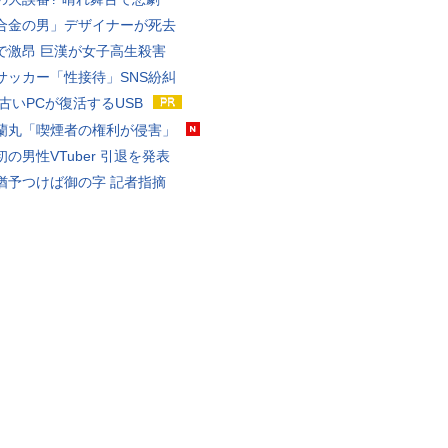
合金の男」デザイナーが死去
で激昂 巨漢が女子高生殺害
サッカー「性接待」SNS紛糾
 古いPCが復活するUSB
蘭丸「喫煙者の権利が侵害」
の男性VTuber 引退を発表
猶予つけば御の字 記者指摘