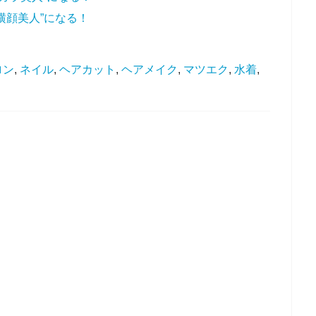
横顔美人”になる！
ロン
,
ネイル
,
ヘアカット
,
ヘアメイク
,
マツエク
,
水着
,