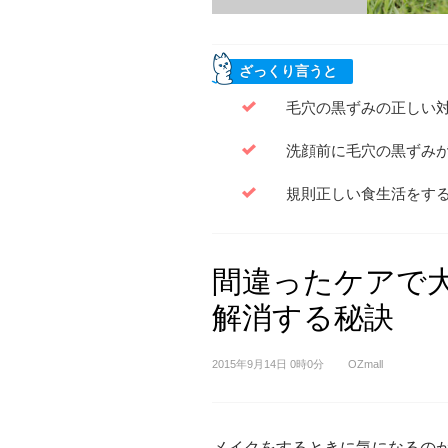
ざっくり言うと
毛穴の黒ずみの正しい
洗顔前に毛穴の黒ずみ
規則正しい食生活をす
間違ったケアで大
解消する秘訣
2015年9月14日 0時0分
OZmall
メイクをするときに気になるの