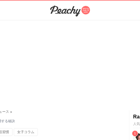
ュース
>
Ra
消する秘訣
人気
活習慣
女子コラム