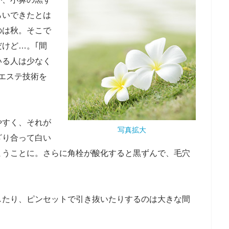
らいできたとは
のは秋。そこで
けど…。｢間
いる人は少なく
エステ技術を
やすく、それが
写真拡大
ざり合って白い
まうことに。さらに角栓が酸化すると黒ずんで、毛穴
したり、ピンセットで引き抜いたりするのは大きな間