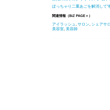
ぽっちゃり二重あごを解消して“
関連情報（BiZ PAGE＋）
アイラッシュ
,
サロン
,
シェアサ
美容室
,
美容師