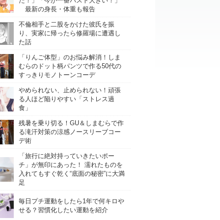
た！」「今が一番バスト大きい！」
最新の身長・体重も報告
不倫相手と二股をかけた彼氏を振
り、実家に帰ったら修羅場に遭遇し
た話
「りんご体型」のお悩み解消！しま
むらのドット柄パンツで作る50代の
すっきりモノトーンコーデ
やめられない、止められない！頑張
る人ほど陥りやすい「ストレス過
食」
残暑を乗り切る！GU＆しまむらで作
る滝汗対策の涼感ノースリーブコー
デ術
「旅行に絶対持っていきたいポー
チ」が無印にあった！ 濡れたものを
入れてもすぐ乾く“底面の秘密”に大満
足
毎日プチ運動をしたら1年で何キロや
せる？習慣化したい運動を紹介