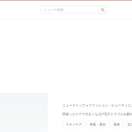
ニューストップ
ファッション・ビューティニ
>
間違ったケアで大きくなる!?毛穴トラブルを解
スキンケア
美肌・美白
美容
生