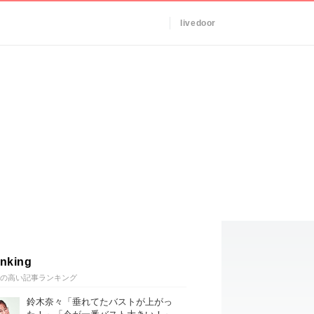
livedoor
nking
の高い記事ランキング
鈴木奈々「垂れてたバストが上がっ