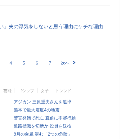
ない」夫の浮気をしないと思う理由にケチな理由
4
5
6
7
次へ
芸能
ゴシップ
女子
トレンド
アジカン 三原重夫さんを追悼
熊本で最大震度4の地震
警官発砲で死亡 直前に不審行動
道路標識を切断か 役員を送検
8月の台風 潜む「2つの危険」