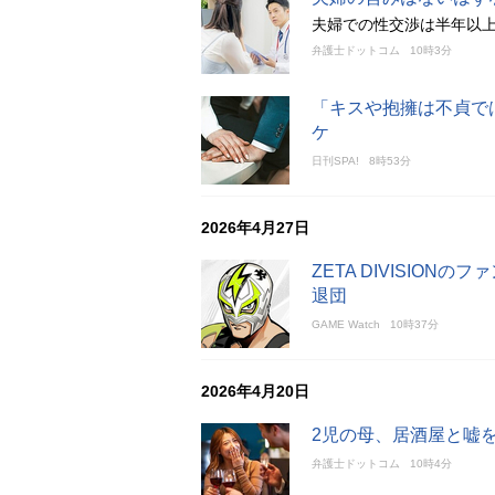
夫婦での性交渉は半年以
弁護士ドットコム
10時3分
「キスや抱擁は不貞で
ケ
日刊SPA!
8時53分
2026年4月27日
ZETA DIVISIO
退団
GAME Watch
10時37分
2026年4月20日
2児の母、居酒屋と嘘
弁護士ドットコム
10時4分