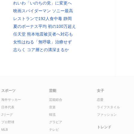
れいわ「いのちの党」に変更へ
映画スパイダーマン ソニー最高
レストランで192人食中毒 静岡
夏のボーナス平均 初の100万超え
任天堂 熊本地震被災者へ対応も
女性はねる「無呼吸」治療せず
志らく コア層との溝深まるか
スポーツ
芸能
女子
海外サッカー
芸能総合
恋愛
日本代表
音楽
ライフスタイル
Jリーグ
韓流
ファッション
プロ野球
グラビア
トレンド
MLB
テレビ