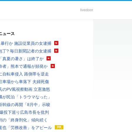
livedoor
ニュース
に暴行か 施設従業員の女逮捕
包丁? 毎日新聞記者の女逮捕
「真夏の暑さ」は終了か
酔者」熊本で通報が頻発か
に自転車侵入 路側帯を逆走
駐車場から車落下 夫婦死傷
氏のPV風視察動画 立憲激怒
隣が民泊「トラウマなった」
新幹線の再開「8月中」示唆
原爆投下巡り広島市長を批判
刑の「終身刑化」傾向続く
竜也「労務改善」をアピール