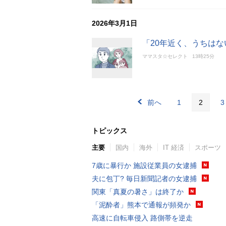
2026年3月1日
「20年近く、うちは
ママスタ☆セレクト
13時25分
前へ
1
2
3
トピックス
主要
国内
海外
IT 経済
スポーツ
7歳に暴行か 施設従業員の女逮捕
夫に包丁? 毎日新聞記者の女逮捕
関東「真夏の暑さ」は終了か
「泥酔者」熊本で通報が頻発か
高速に自転車侵入 路側帯を逆走