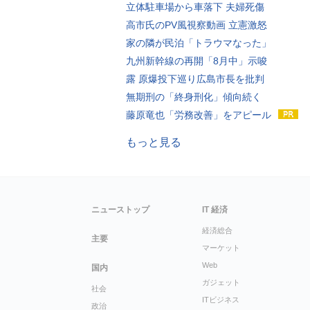
立体駐車場から車落下 夫婦死傷
高市氏のPV風視察動画 立憲激怒
家の隣が民泊「トラウマなった」
九州新幹線の再開「8月中」示唆
露 原爆投下巡り広島市長を批判
無期刑の「終身刑化」傾向続く
藤原竜也「労務改善」をアピール
もっと見る
ニューストップ
IT 経済
経済総合
主要
マーケット
Web
国内
ガジェット
社会
ITビジネス
政治