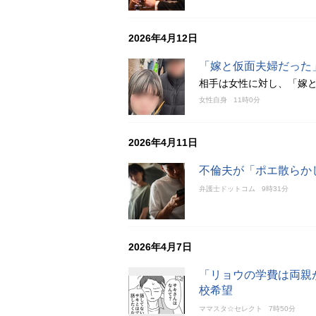
2026年4月12日
「嫁と仮面夫婦だった
相手は女性に対し、「嫁
女性自身
11時0分
2026年4月11日
不倫夫が「ポエ散らか
弁護士ドットコム
9時31分
2026年4月7日
「リョウの学費は両親
校希望
ママスタ☆セレクト
7時50分