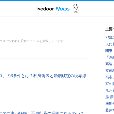
主要
7歳
クスで扱われた注目ニュースを掲載しています。
夫に
関東
「泥
高速
立体
ロ」の3条件とは？独身偽装と婚姻破綻の境界線
高市
家の
九州
露 
無期
藤原
なのに妻が妊娠…不貞行為の証拠になるのか？