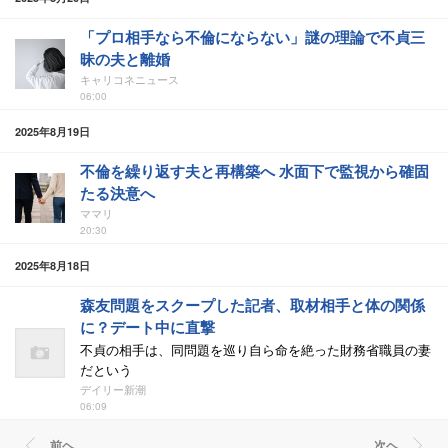
「プロ相手なら不倫にならない」謎の理論で不貞三
昧の夫と離婚
キャリコネニュース
06:00
2025年8月19日
不倫を繰り返す夫と再構築へ 水面下で監視から確固
たる決意へ
ママリ
20:30
2025年8月18日
森友問題をスクープした記者、取材相手と体の関係
に？デート中に直撃
不貞の相手は、同問題を巡り自ら命を絶った財務省職員の妻
だという
デイリー新潮
06:09
前ヘ
次ヘ