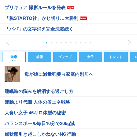
プリキュア 撮影ルールを発表
「脱STARTO社」かじ切り…大勝利
「パパ」の文字消え完全沈黙続く
健康
芸能
ゴシップ
女子
トレンド
Y
母が娘に減量強要→家庭内別居へ
睡眠時の悩みを解消する過ごし方
運動より代謝 人体の省エネ戦略
大食い女子 46キロ体型の秘密
バランスボール毎日10分で20kg減
躁状態引き起こしかねないNG行動