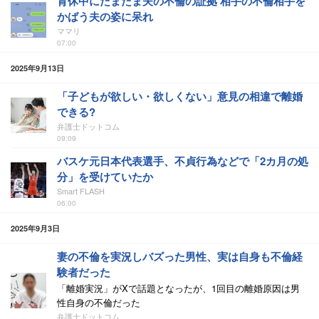
育休中にたまたま夫の不倫の証拠 相手の不倫相手を
かばう夫の姿に呆れ
ママリ
07:00
2025年9月13日
「子どもが欲しい・欲しくない」意見の相違で離婚
できる?
弁護士ドットコム
09:09
バスケ元日本代表選手、不貞行為などで「2カ月の処
分」を受けていたか
Smart FLASH
06:00
2025年9月3日
妻の不倫を実況しバズった男性、実は自身も不倫経
験者だった
「離婚実況」がXで話題となったが、1回目の離婚原因は男
性自身の不倫だった
弁護士ドットコム