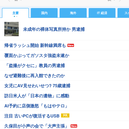
主要
国内
海外
IT 経済
ス
未成年の裸体写真所持か 男逮捕
帰省ラッシュ開始 新幹線満席も
覆面かぶってガソスタ強盗未遂か
「盗撮がクセに」教員の男逮捕
なぜ避難後に再入館できたのか
女児にAV見せわいせつ? 75歳逮捕
訪日米人が「日本の遺物」に感動
AI予約に店側激怒「もはやテロ」
注目 古いPCが復活するUSB
久保田が小声の会で「大声主張」