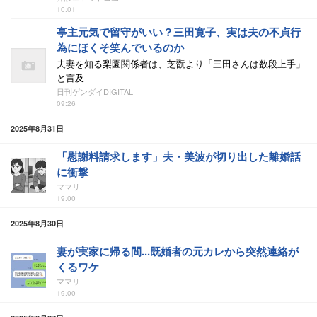
10:01
亭主元気で留守がいい？三田寛子、実は夫の不貞行
為にほくそ笑んでいるのか
夫妻を知る梨園関係者は、芝翫より「三田さんは数段上手」
と言及
日刊ゲンダイDIGITAL
09:26
2025年8月31日
「慰謝料請求します」夫・美波が切り出した離婚話
に衝撃
ママリ
19:00
2025年8月30日
妻が実家に帰る間...既婚者の元カレから突然連絡が
くるワケ
ママリ
19:00