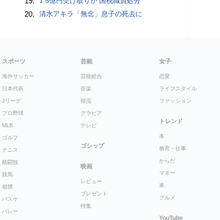
19.
1.5億円受け取りか 国税職員処分
20.
清水アキラ「無念」息子の死去に
スポーツ
芸能
女子
海外サッカー
芸能総合
恋愛
日本代表
音楽
ライフスタイル
Jリーグ
韓流
ファッション
プロ野球
グラビア
トレンド
MLB
テレビ
本
ゴルフ
ゴシップ
教育・仕事
テニス
からだ
格闘技
映画
マネー
競馬
レビュー
車
相撲
プレゼント
グルメ
バスケ
特集
バレー
YouTube