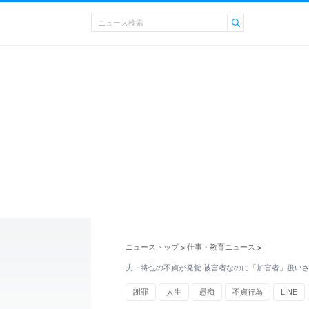
ニューストップ
仕事・教育ニュース
>
>
夫・将也の不貞が発覚 被害者なのに「加害者」扱い
謝罪
人生
愚痴
不貞行為
LINE