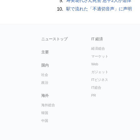
9.
寿美花代さん死去 息子2人が追悼
10.
駅で流れた「不適切音声」に声明
ニューストップ
IT 経済
経済総合
主要
マーケット
Web
国内
ガジェット
社会
ITビジネス
政治
IT総合
海外
PR
海外総合
韓国
中国