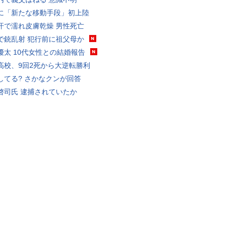
に「新たな移動手段」初上陸
汗で濡れ皮膚乾燥 男性死亡
で銃乱射 犯行前に祖父母か
優太 10代女性との結婚報告
高校、9回2死から大逆転勝利
してる? さかなクンが回答
啓司氏 逮捕されていたか