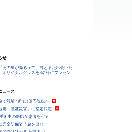
らせ
『あの星が降る丘で、君とまた出会いた
』オリジナルグッズを3名様にプレゼン
ニュース
金で競艇? 約1.3億円脱税か
地震「激甚災害」に指定決定
 手術中の医師が患者を守る
に完全防備姿「金を出せ」
内で義父はねる 意識不明