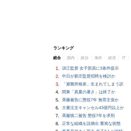
ランキング
総合
国内
政治
海外
経済
IT
1.
須江監督 女子部員に3条件提示
2.
中日が新庄監督招聘を検討か
3.
「避難所格差」生まれてしまう訳
4.
関東「真夏の暑さ」は終了か
5.
斉藤被告に懲役7年 無罪主張か
6.
大量注文キャンセル43億円以上か
7.
斉藤慎二被告 懲役7年を求刑
8.
正常な組織を誤摘出 重篤な状態