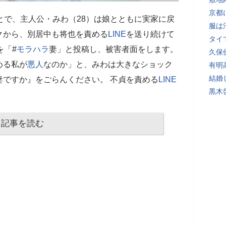
京都
とで、主人公・みわ（28）は娘とともに実家に戻
服は
クから、別居中も将也を責める
LINE
を送り続けて
タイ
を「#
モラハラ
妻」と投稿し、被害者面をします。
久保
める私が
悪人
なのか」と、みわは大きなショック
有明
結婚
妻ですか』をごらんください。 不貞を責める
LINE
黒木
記事を読む