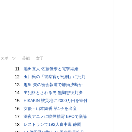
スポーツ
芸能
女子
11.
池田直人 佐藤佳奈と電撃結婚
12.
玉川氏の「警察官が死刑」に批判
13.
趣里 夫の密会報道で離婚決断か
14.
主犯格とされる男 無期懲役判決
15.
HIKAKIN 被災地に2000万円を寄付
16.
女優・山本舞香 第1子を出産
17.
深夜アニメに喫煙描写 BPOで議論
18.
レストランで192人食中毒 静岡