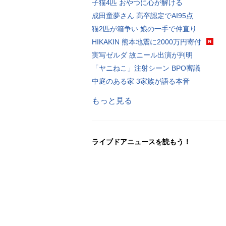
子猫4匹 おやつに心が解ける
成田童夢さん 高卒認定でAI95点
猫2匹が箱争い 娘の一手で仲直り
HIKAKIN 熊本地震に2000万円寄付
実写ゼルダ 故ニール出演が判明
「ヤニねこ」注射シーン BPO審議
中庭のある家 3家族が語る本音
もっと見る
ライブドアニュースを読もう！