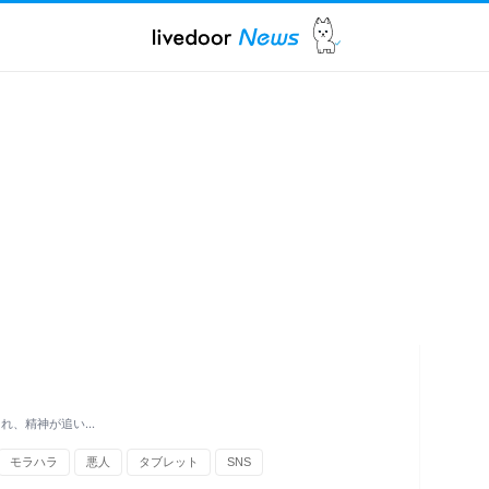
され、精神が追い…
モラハラ
悪人
タブレット
SNS