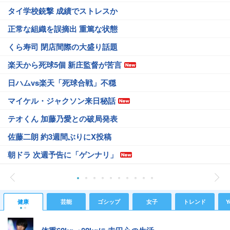
タイ学校銃撃 成績でストレスか
正常な組織を誤摘出 重篤な状態
くら寿司 閉店間際の大盛り話題
楽天から死球5個 新庄監督が苦言
日ハムvs楽天「死球合戦」不穏
マイケル・ジャクソン来日秘話
テオくん 加藤乃愛との破局発表
佐藤二朗 約3週間ぶりにX投稿
朝ドラ 次週予告に「ゲンナリ」
健康
芸能
ゴシップ
女子
トレンド
Y