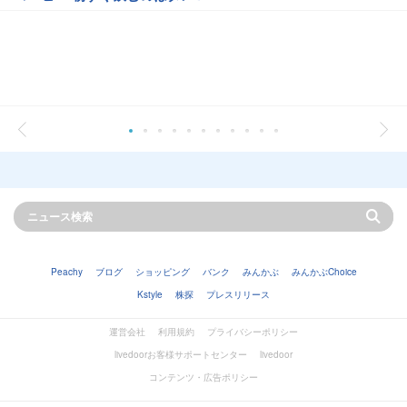
Peachy
ブログ
ショッピング
バンク
みんかぶ
みんかぶChoice
Kstyle
株探
プレスリリース
運営会社
利用規約
プライバシーポリシー
livedoorお客様サポートセンター
livedoor
コンテンツ・広告ポリシー