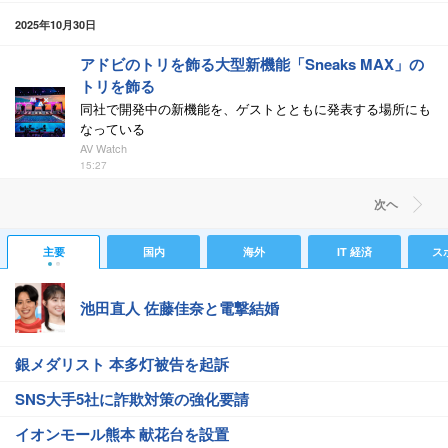
2025年10月30日
アドビのトリを飾る大型新機能「Sneaks MAX」の
トリを飾る
同社で開発中の新機能を、ゲストとともに発表する場所にも
なっている
AV Watch
15:27
次ヘ
主要
国内
海外
IT 経済
ス
池田直人 佐藤佳奈と電撃結婚
銀メダリスト 本多灯被告を起訴
SNS大手5社に詐欺対策の強化要請
イオンモール熊本 献花台を設置