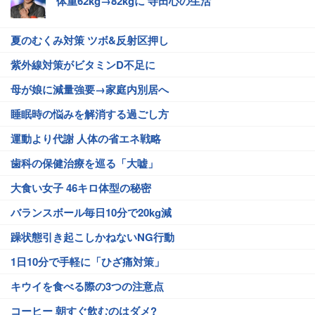
体重62kg→82kgに 寺田心の生活
夏のむくみ対策 ツボ&反射区押し
紫外線対策がビタミンD不足に
母が娘に減量強要→家庭内別居へ
睡眠時の悩みを解消する過ごし方
運動より代謝 人体の省エネ戦略
歯科の保健治療を巡る「大嘘」
大食い女子 46キロ体型の秘密
バランスボール毎日10分で20kg減
躁状態引き起こしかねないNG行動
1日10分で手軽に「ひざ痛対策」
キウイを食べる際の3つの注意点
コーヒー 朝すぐ飲むのはダメ?