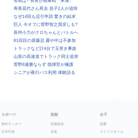
去就は? 長友が開幕戦「来場」
寿美花代さん死去 息子2人が追悼
なぜ14回も忌引申請 驚きの結末
巨人 今オフに菅野智之買戻しも?
長州小力がクロちゃんとバトルへ
81回目の原爆忌 露や中は不参加
トラックなど計4台で玉突き事故
山形の高速道でトラック同士追突
菅野8連勝ならず 指揮官が擁護
シニアが夜行バス利用 体験語る
スポーツ
芸能
女子
海外サッカー
芸能総合
恋愛
日本代表
音楽
ライフスタイル