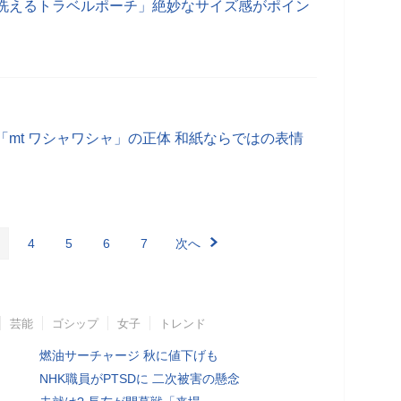
洗えるトラベルポーチ」絶妙なサイズ感がポイン
mt ワシャワシャ」の正体 和紙ならではの表情
4
5
6
7
次へ
芸能
ゴシップ
女子
トレンド
燃油サーチャージ 秋に値下げも
NHK職員がPTSDに 二次被害の懸念