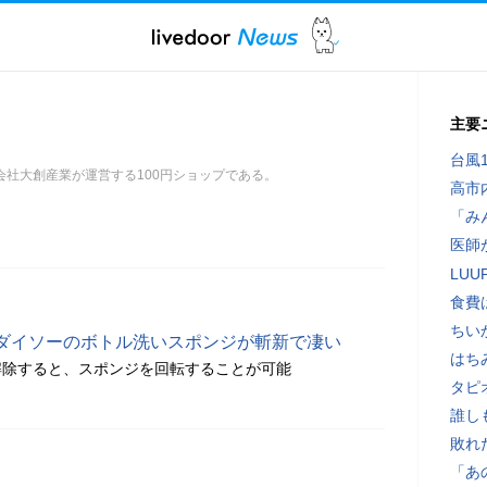
主要
台風
会社大創産業が運営する100円ショップである。
高市
「み
医師
LU
食費
ちい
ダイソーのボトル洗いスポンジが斬新で凄い
はち
解除すると、スポンジを回転することが可能
タピ
誰し
敗れ
「あ