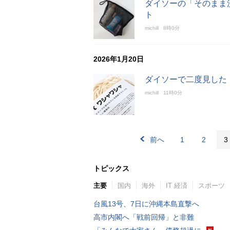
ダイソーの「そのまま
ト
michill
8時0分
2026年1月20日
ダイソーで二度見した「
michill
11時0分
前へ
1
2
3
トピックス
主要
国内
海外
IT 経済
スポーツ
台風13号、7日に沖縄本島直撃へ
高市内閣へ「戦前回帰」と非難