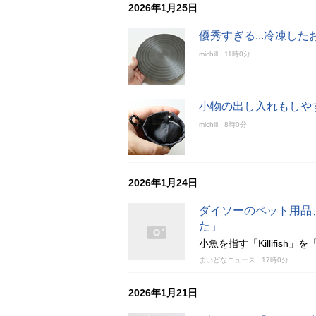
2026年1月25日
優秀すぎる...冷凍し
michill
11時0分
小物の出し入れもしや
michill
8時0分
2026年1月24日
ダイソーのペット用品、致
た」
小魚を指す「Killifish」
まいどなニュース
17時0分
2026年1月21日