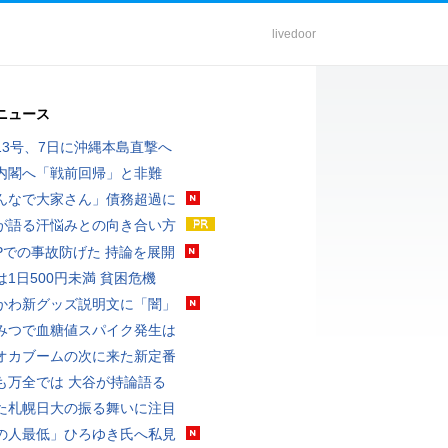
livedoor
ニュース
13号、7日に沖縄本島直撃へ
内閣へ「戦前回帰」と非難
んなで大家さん」債務超過に
が語る汗悩みとの向き合い方
UPでの事故防げた 持論を展開
は1日500円未満 貧困危機
かわ新グッズ説明文に「闇」
みつで血糖値スパイク発生は
オカブームの次に来た新定番
も万全では 大谷が持論語る
た札幌日大の振る舞いに注目
の人最低」ひろゆき氏へ私見