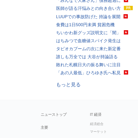
「みんなで大家さん」債務超過に
医師が語る汗悩みとの向き合い方
LUUPでの事故防げた 持論を展開
食費は1日500円未満 貧困危機
ちいかわ新グッズ説明文に「闇」
はちみつで血糖値スパイク発生は
タピオカブームの次に来た新定番
誰しも万全では 大谷が持論語る
敗れた札幌日大の振る舞いに注目
「あの人最低」ひろゆき氏へ私見
もっと見る
ニューストップ
IT 経済
経済総合
主要
マーケット