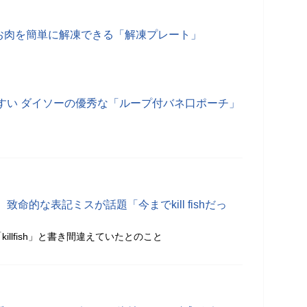
たお肉を簡単に解凍できる「解凍プレート」
すい ダイソーの優秀な「ループ付バネ口ポーチ」
命的な表記ミスが話題「今までkill fishだっ
を「killfish」と書き間違えていたとのこと