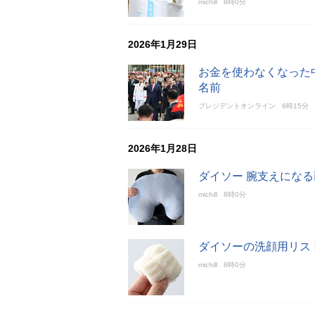
michill
8時0分
2026年1月29日
お金を使わなくなった
名前
プレジデントオンライン
6時15分
2026年1月28日
ダイソー 腕支えになる
michill
8時0分
ダイソーの洗顔用リス
michill
8時0分