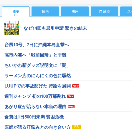
主要
国内
海外
IT 経済
ス
なぜ14回も忌引申請 驚きの結末
台風13号、7日に沖縄本島直撃へ
高市内閣へ「戦前回帰」と非難
ちいかわ新グッズ説明文に「闇」
ラーメン店のにんにくの色に騒然
LUUPでの事故防げた 持論を展開
週刊ジャンプ 初の100万部割れ
あがり症が治らない本当の理由
食費は1日500円未満 貧困危機
医師が語る汗悩みとの向き合い方