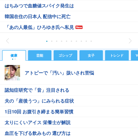
はちみつで血糖値スパイク発生は
韓国在住の日本人 配信中に死亡
「あの人最低」ひろゆき氏へ私見
健康
芸能
ゴシップ
女子
トレンド
Y
アトピーで「汚い」扱いされ苦悩
認知症研究で「音」注目される
夫の「産後うつ」にみられる症状
1日10回 お腹引き締まる簡単習慣
太りにくいアイス 栄養士が解説
血圧を下げる飲みもの 選び方は