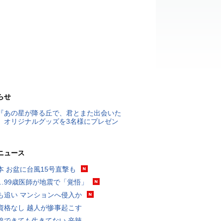
らせ
『あの星が降る丘で、君とまた出会いた
』オリジナルグッズを3名様にプレゼン
ニュース
本 お盆に台風15号直撃も
…99歳医師が地震で「覚悟」
も追い マンションへ侵入か
資格なし 越人が惨事起こす
線できても生きてない 辛辣