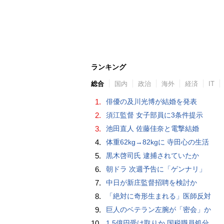
ランキング
総合
国内
政治
海外
経済
IT
1.
俳優の及川光博が結婚を発表
2.
須江監督 女子部員に3条件提示
3.
池田直人 佐藤佳奈と電撃結婚
4.
体重62kg→82kgに 寺田心の生活
5.
黒木啓司氏 逮捕されていたか
6.
朝ドラ 次週予告に「ゲンナリ」
7.
中日が新庄監督招聘を検討か
8.
「絶対に奇形生まれる」医師反対
9.
巨人のベテラン左腕が「密会」か
10.
1.5億円受け取りか 国税職員処分