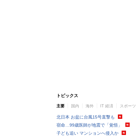
トピックス
主要
国内
海外
IT 経済
スポーツ
北日本 お盆に台風15号直撃も
宿命…99歳医師が地震で「覚悟」
子ども追い マンションへ侵入か