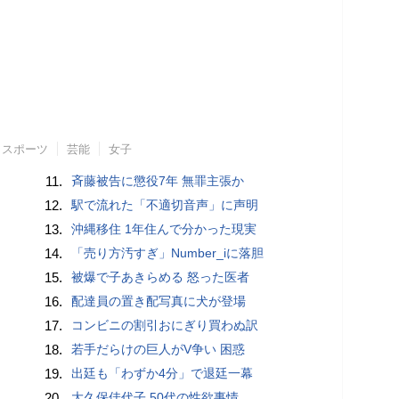
スポーツ
芸能
女子
11.
斉藤被告に懲役7年 無罪主張か
12.
駅で流れた「不適切音声」に声明
13.
沖縄移住 1年住んで分かった現実
14.
「売り方汚すぎ」Number_iに落胆
15.
被爆で子あきらめる 怒った医者
16.
配達員の置き配写真に犬が登場
17.
コンビニの割引おにぎり買わぬ訳
18.
若手だらけの巨人がV争い 困惑
19.
出廷も「わずか4分」で退廷一幕
20.
大久保佳代子 50代の性欲事情