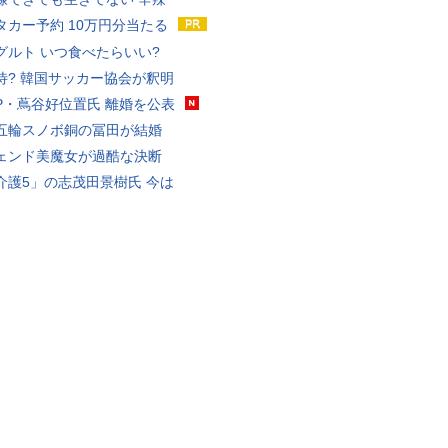
タカー予約 10万円分当たる
グルト いつ食べたらいい?
待? 韓国サッカー協会が釈明
P・蔦谷好位置氏 離婚を公表
五輪スノボ銅の冨田が結婚
ェンド美魔女が過酷な決断
介護5」の志茂田景樹氏 今は