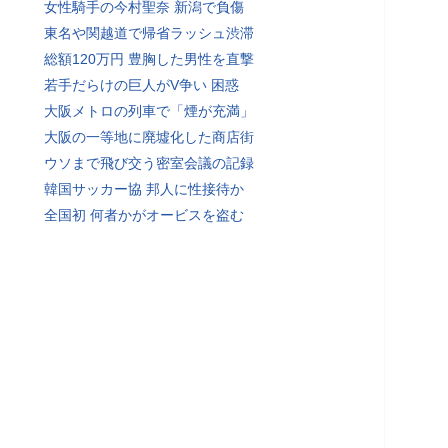
女性騎手の今村聖奈 新潟で負傷
東名や関越道で帰省ラッシュ渋滞
総額120万円 豊胸した男性を直撃
若手だらけの巨人がV争い 困惑
大阪メトロの列車で「煙が充満」
大阪の一等地に廃墟化した商店街
ウソまで飛び交う密室会議の記録
韓国サッカー協 邦人に性接待か
全国初 何者かがオービスを盗む