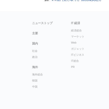
ニューストップ
IT 経済
経済総合
主要
マーケット
Web
国内
ガジェット
社会
ITビジネス
政治
IT総合
海外
PR
海外総合
韓国
中国