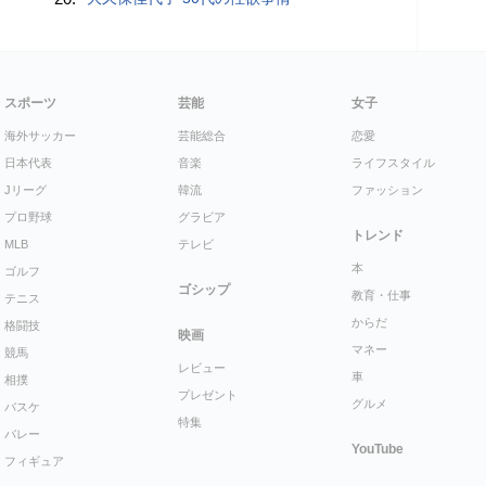
スポーツ
芸能
女子
海外サッカー
芸能総合
恋愛
日本代表
音楽
ライフスタイル
Jリーグ
韓流
ファッション
プロ野球
グラビア
トレンド
MLB
テレビ
本
ゴルフ
ゴシップ
教育・仕事
テニス
からだ
格闘技
映画
マネー
競馬
レビュー
車
相撲
プレゼント
グルメ
バスケ
特集
バレー
YouTube
フィギュア