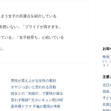
しまう女子の共通点を紹介している
全然いない」「プライドが高すぎる」
っている」「女子校育ち」と続いている
た。
お知
映画
い。
ト！
主要
男性が震え上がる女性の素顔
北日
オヤジっぽいと思われる言動
宿命
彼女との「初旅行」で愛情が減る
子ど
思わず復縁? 元カレキュン死LINE
在留
蒼井優ドラマ 不倫か愛情か考察
新幹