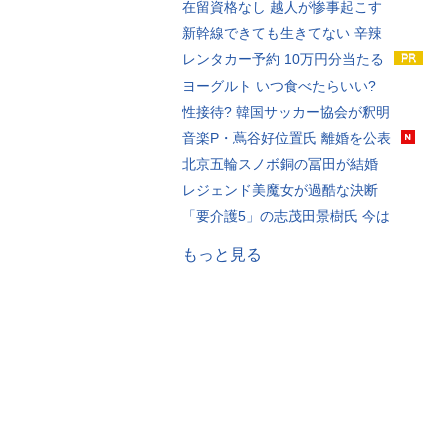
在留資格なし 越人が惨事起こす
新幹線できても生きてない 辛辣
レンタカー予約 10万円分当たる
ヨーグルト いつ食べたらいい?
性接待? 韓国サッカー協会が釈明
音楽P・蔦谷好位置氏 離婚を公表
北京五輪スノボ銅の冨田が結婚
レジェンド美魔女が過酷な決断
「要介護5」の志茂田景樹氏 今は
もっと見る