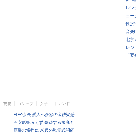
レン
ヨー
性接
音楽
北京
レジ
「要
芸能
ゴシップ
女子
トレンド
FIFA会長 愛人へ多額の金銭疑惑
円安影響考えず 豪遊する家庭も
原爆の犠牲に 米兵の慰霊式開催