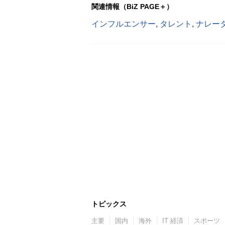
関連情報（BiZ PAGE＋）
インフルエンサー
,
タレント
,
ナレー
トピックス
主要
国内
海外
IT 経済
スポーツ