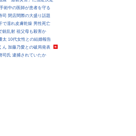
 手術中の医師が患者を守る
寿司 閉店間際の大盛り話題
汗で濡れ皮膚乾燥 男性死亡
で銃乱射 祖父母も殺害か
優太 10代女性との結婚報告
くん 加藤乃愛との破局発表
啓司氏 逮捕されていたか