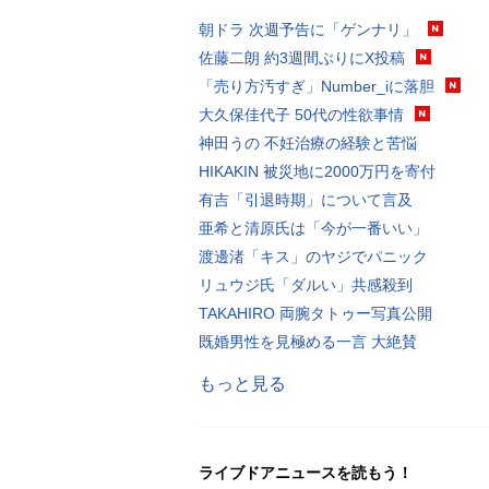
朝ドラ 次週予告に「ゲンナリ」
佐藤二朗 約3週間ぶりにX投稿
「売り方汚すぎ」Number_iに落胆
大久保佳代子 50代の性欲事情
神田うの 不妊治療の経験と苦悩
HIKAKIN 被災地に2000万円を寄付
有吉「引退時期」について言及
亜希と清原氏は「今が一番いい」
渡邊渚「キス」のヤジでパニック
リュウジ氏「ダルい」共感殺到
TAKAHIRO 両腕タトゥー写真公開
既婚男性を見極める一言 大絶賛
もっと見る
ライブドアニュースを読もう！