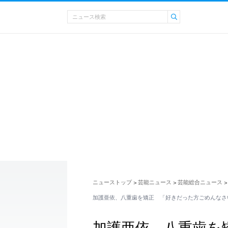
ニューストップ
芸能ニュース
芸能総合ニュース
>
>
>
加護亜依、八重歯を矯正 「好きだった方ごめんなさ
加護亜依、八重歯を