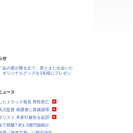
らせ
『あの星が降る丘で、君とまた出会いた
』オリジナルグッズを3名様にプレゼン
ニュース
したトラック発見 男性死亡
高元監督 保護者に直接謝罪
ダリスト 本多灯被告を起訴
金で競艇? 約1.3億円脱税か
地震「激甚災害」に指定決定