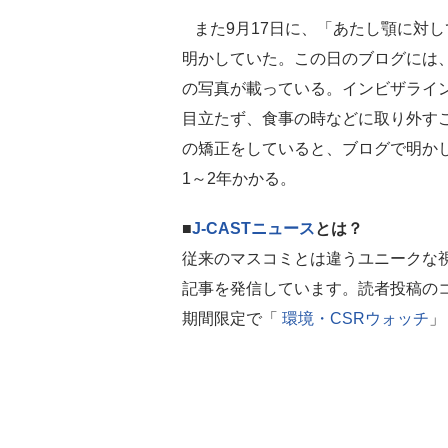
また9月17日に、「あたし顎に対
明かしていた。この日のブログには、「i
の写真が載っている。インビザライ
目立たず、食事の時などに取り外す
の矯正をしていると、ブログで明かし
1～2年かかる。
■
J-CASTニュース
とは？
従来のマスコミとは違うユニークな
記事を発信しています。読者投稿の
期間限定で「
環境・CSRウォッチ
」