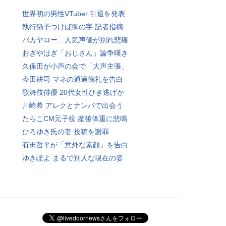
世界初の男性VTuber 引退を発表
執行猶予つけば御の字 記者指摘
バカヤロー…人気声優が別れ悲痛
おぎやはぎ「おじさん」論争嘆き
久保田が小声の会で「大声主張」
今田耕司 マネの通過儀礼を告白
歌舞伎俳優 20代女性ひき逃げか
川崎希 アレクとナンパで出会う
たらこCM元子役 産後体重に悲鳴
ひろゆき氏の妻 投稿を謝罪
有田哲平が「意外な素顔」を告白
ゆきぽよ まるで別人な現在の姿