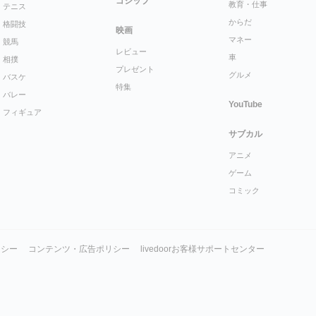
ゴシップ
教育・仕事
テニス
からだ
格闘技
映画
マネー
競馬
レビュー
車
相撲
プレゼント
グルメ
バスケ
特集
バレー
YouTube
フィギュア
サブカル
アニメ
ゲーム
コミック
リシー
コンテンツ・広告ポリシー
livedoorお客様サポートセンター