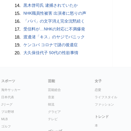
14.
黒木啓司氏 逮捕されていたか
15.
NHK職員性被害 出演者に怒りの声
16.
「パパ」の文字消え完全沈黙続く
17.
受信料が…NHKの対応に不満爆発
18.
渡邊渚「キス」のヤジでパニック
19.
ケンコバ コロナで謎の後遺症
20.
大久保佳代子 50代の性欲事情
スポーツ
芸能
女子
海外サッカー
芸能総合
恋愛
日本代表
音楽
ライフスタイル
Jリーグ
韓流
ファッション
プロ野球
グラビア
トレンド
MLB
テレビ
本
ゴルフ