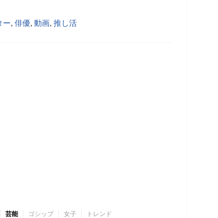
ター
,
俳優
,
動画
,
推し活
芸能
ゴシップ
女子
トレンド