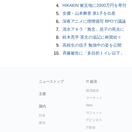
4.
HIKAKIN 被災地に2000万円を寄付
5.
女優・山本舞香 第1子を出産
6.
深夜アニメに喫煙描写 BPOで議論
7.
清水アキラ「無念」息子の死去に
8.
鈴木亮平 英文の追記に称賛続々
9.
高校生の信子 勉強中の姿を公開
10.
斉藤被告に「多目的トイレ以下」
ニューストップ
IT 経済
経済総合
主要
マーケット
Web
国内
ガジェット
社会
ITビジネス
政治
IT総合