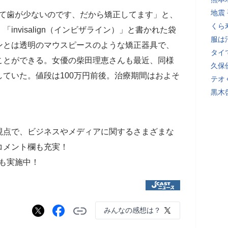
地震
して歯が少ないのです、だから矯正してます」と、
くら
nvisalign（インビザライン）」と書かれた袋
服は
ンとは透明のマウスピースのような矯正器具で、
タイ
ことができる。女優の柴田理恵さんも最近、同様
久保
ていた。値段は100万円前後。治療期間はおよそ
テオ
黒木
視点で、ビジネスやメディアに関するさまざまな
コメント欄も充実！
も実施中！
みんなの感想は？