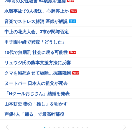
2年前の女性殺害 54歳娘を逮捕
水難事故で3人搬送、心肺停止か
音楽でストレス解消 医師が解説
中止の花火大会、3市が関与否定
甲子園中継で異変「どうした」
10代で無期刑 社会に戻る可能性
リュウジ氏の熊本支援方法に反響
クマを溺死させて駆除…抗議殺到
ヌートバー 日本人の祖父が死去
「Nクールおじさん」結婚を発表
山本耕史 妻の「推し」を明かす
声優4人「踊る」で最高幹部役