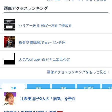
画像アクセスランキング
ハリアー改良 HEV一本化で高級化
板倉滉 開幕戦でまたベンチ外
人気YouTuber 白ビキニ加工否定
画像アクセスランキングをもっと見る
主要
国内
海外
IT 経済
ス
辻希美 息子2人の「病気」を告白