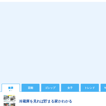
健康
芸能
ゴシップ
女子
トレンド
Y
冷蔵庫を見れば貯まる家かわかる