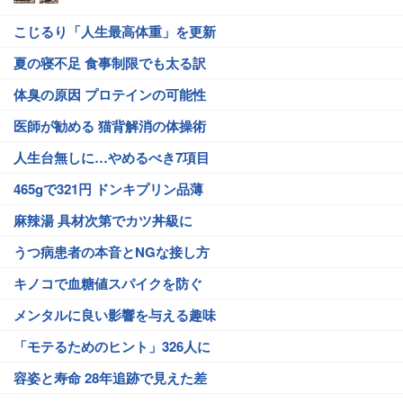
こじるり「人生最高体重」を更新
夏の寝不足 食事制限でも太る訳
体臭の原因 プロテインの可能性
医師が勧める 猫背解消の体操術
人生台無しに…やめるべき7項目
465gで321円 ドンキプリン品薄
麻辣湯 具材次第でカツ丼級に
うつ病患者の本音とNGな接し方
キノコで血糖値スパイクを防ぐ
メンタルに良い影響を与える趣味
「モテるためのヒント」326人に
容姿と寿命 28年追跡で見えた差