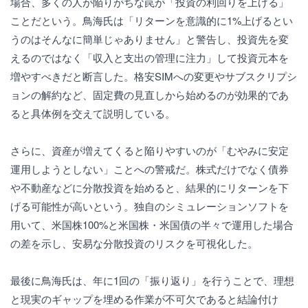
場合、多くの人が陥りがちな罠が「投資の利回りを上げる」
ことだという。鳥海氏は「リターンを意識的に1%上げるとい
うのはそんなに簡単じゃありません」と警告し、投資先を変
えるのではなく「収入と支出の管理に注力」して投資元本を
増やすべきだと断言した。格安SIMへの変更やサブスクリプシ
ョンの解約など、固定費の見直しから始めるのが効果的であ
ると具体例を交えて説明している。
さらに、資産が増えてくると陥りやすいのが「むやみに安定
運用しようとしない」ことへの警戒だ。株式だけでなく債券
や不動産などに分散投資を始めると、結果的にリターンを下
げる可能性が高いという。独自のシミュレーションソフトを
用いて、米国株100%と米国株・米国債の半々で運用した場合
の差を示し、安易な分散投資のリスクを可視化した。
最後に鳥海氏は、年に1回の「振り返り」を行うことで、理想
と現実のギャップを埋める作業が不可欠であると結論付け