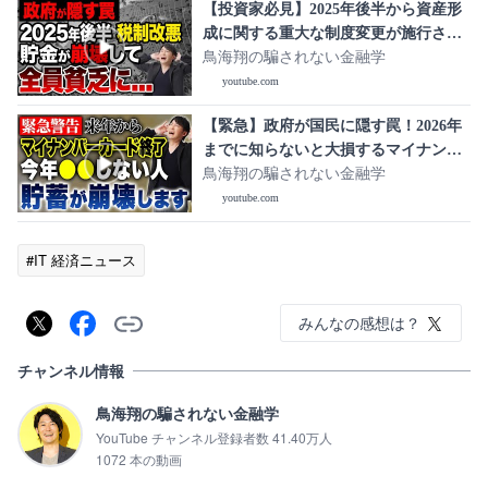
【投資家必見】2025年後半から資産形
成に関する重大な制度変更が施行され
ます！老後資金が今後貯めにくくなる
鳥海翔の騙されない金融学
かもしれません...
youtube.com
【緊急】政府が国民に隠す罠！2026年
までに知らないと大損するマイナンバ
ーカードの真実について解説します！
鳥海翔の騙されない金融学
youtube.com
#IT 経済ニュース
みんなの感想は？
チャンネル情報
鳥海翔の騙されない金融学
YouTube チャンネル登録者数 41.40万人
1072 本の動画