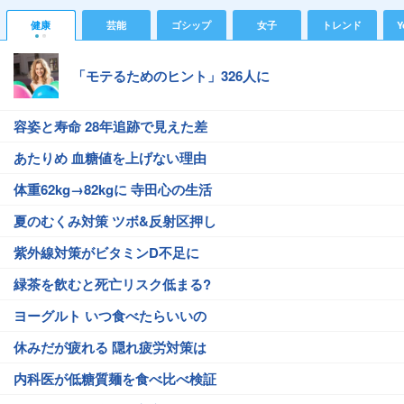
健康
芸能
ゴシップ
女子
トレンド
Y
「モテるためのヒント」326人に
容姿と寿命 28年追跡で見えた差
あたりめ 血糖値を上げない理由
体重62kg→82kgに 寺田心の生活
夏のむくみ対策 ツボ&反射区押し
紫外線対策がビタミンD不足に
緑茶を飲むと死亡リスク低まる?
ヨーグルト いつ食べたらいいの
休みだが疲れる 隠れ疲労対策は
内科医が低糖質麺を食べ比べ検証