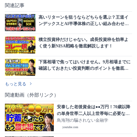
関連記事
高いリターンを狙うならどちらを選ぶ？王道イ
ンデックスとAI半導体株の正しい組み合わせを
徹底解説！
積立投資枠だけじゃない。成長投資枠を効率よ
く使う新NISA戦略を徹底解説します！
下落相場で焦ってはいけません。9月相場までに
確認しておきたい投資判断のポイントを徹底解
説します！
もっと見る
関連動画（外部リンク）
安泰した老後資金は●●万円！70歳以降
の単身世帯二人以上世帯毎に必要な老
後資金をシミュレーションして紹介し
鳥海翔の騙されない金融学
ます！
youtube.com