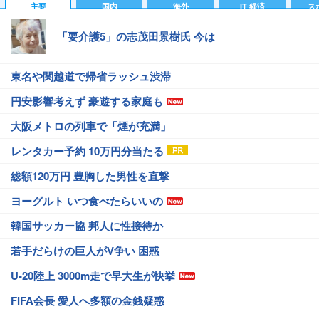
主要
国内
海外
IT 経済
ス
「要介護5」の志茂田景樹氏 今は
東名や関越道で帰省ラッシュ渋滞
円安影響考えず 豪遊する家庭も
大阪メトロの列車で「煙が充満」
レンタカー予約 10万円分当たる
総額120万円 豊胸した男性を直撃
ヨーグルト いつ食べたらいいの
韓国サッカー協 邦人に性接待か
若手だらけの巨人がV争い 困惑
U-20陸上 3000m走で早大生が快挙
FIFA会長 愛人へ多額の金銭疑惑